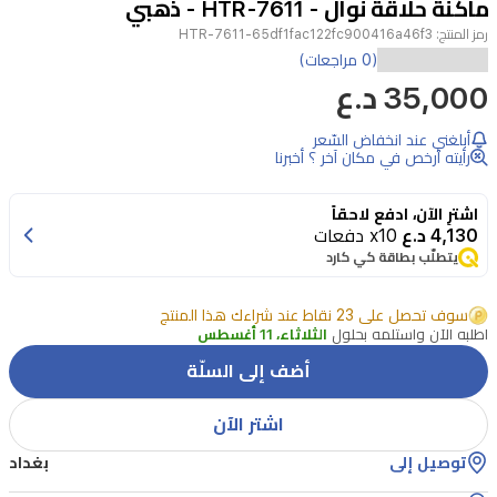
ماكنة حلاقة نوال - HTR-7611 - ذهبي
5
رمز المنتج:
HTR-7611-65df1fac122fc900416a46f3
(0 مراجعات)
الموتور:
35,000 د.ع
عالي
أبلغني عند انخفاض السّعر
السرعة
رأيته أرخص في مكان آخر ؟ أخبرنا
6500
دورة
اشترِ الآن، ادفع لاحقاً
في
4,130 د.ع
x10 دفعات
يتطلّب بطاقة كي كارد
الدقيقة
مدة
سوف تحصل على 23 نقاط عند شراءك هذا المنتج
التشغيل:
اطلبه الآن واستلمه بحلول
الثلاثاء، 11 أغسطس
200
أضف إلى السلّة
دقيقة
الشفرات:
اشتر الآن
من
توصيل إلى
بغداد
الفولاذ