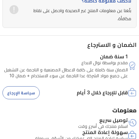
لاحظت معلومة خاطئة؟
(1.5،
بلّغنا عن معلومات المنتج غير الصحيحة واحصل على نقاط
3،
مكافأة.
4.5،
6،
الضمان و الاسترجاع
10،
13،
1 سنة ضمان
مقدم بواسطة نوال الابداع
16،
الضمان سنة كاملة على كافة الاعطال المصنعية و الناجمة عن التشغيل
19
على جميع مواد الشركة عدا الناجمة عن سوء الاستخدام + ضمان 10
ملم)
سنوات على كافة المحركات الانفرتر في الثلاجات و الغسالات
قابل للإرجاع خلال 3 أيام
سياسة الإرجاع
معلومات
توصيل سريع
استلم منتجك في أسرع وقت
سهولة إعادة المنتج
سياسة إعادة المنتج التي تمكنك من التّسوّق بسهولة