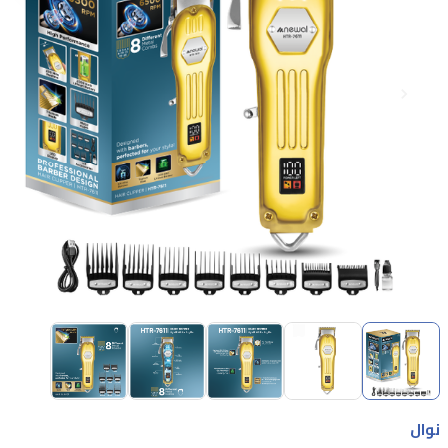
Item
1
of
5
Item
1
نوال
of