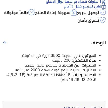
1 سنوات ضمان بواسطة نوال الابداع
والتيتانيوم
قابل للإرجاع خلال 3 أيام
عالية
توصيل سريع
سهولة إعادة المنتج
دائماً موثوقة
الجودة
تسوق بأمان
البطارية:
بطارية
ليثيوم
الوصف
قوية
بسعة
الموتور:
عالي السرعة 6500 دورة في الدقيقة
مدة التشغيل:
200 دقيقة
2000
الشفرات:
من الفولاذ والتيتانيوم عالية الجودة
مللي
البطارية:
بطارية ليثيوم قوية بسعة 2000 مللي أمبير
أمبير
الإكسسوارات:
8 أمشاط للحلاقة الاحترافية (1.5، 3، 4.5،
6، 10، 13، 16، 19 ملم)
الإكسسوارات:
8
أمشاط
للحلاقة
الاحترافية