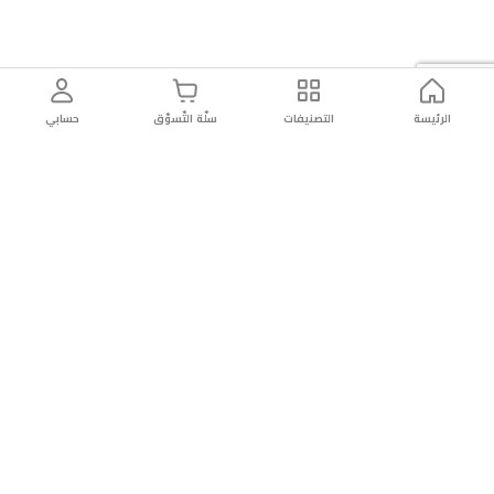
الرئيسة
التصنيفات
سلّة التّسوّق
حسابي
توصيل
سهولة إعادة
تسوق
دائماً
سريع
المنتج
بأمان
موثوقة
عن الريان