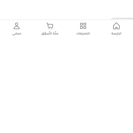
الرئيسة
التصنيفات
سلّة التّسوّق
حسابي
توصيل
سهولة إعادة
تسوق
دائماً
سريع
المنتج
بأمان
موثوقة
عن الريان