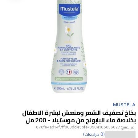
Item
1
MUSTELA
of
بخاخ تصفيف الشعر ومنعش لبشرة الاطفال
1
بخلاصة ماء البابونج من موستيلا - 200 مل
رمز المنتج:
3504105036027-676fe4ad14f7ff003dd45bfe
(0 مراجعات)