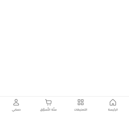
الرئيسة
التصنيفات
سلّة التّسوّق
حسابي