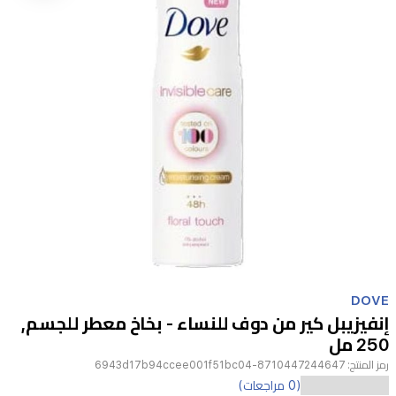
Item
1
DOVE
of
إنفيزيبل كير من دوف للنساء - بخاخ معطر للجسم,
1
250 مل
رمز المنتج:
8710447244647-6943d17b94ccee001f51bc04
استمتعي
(0 مراجعات)