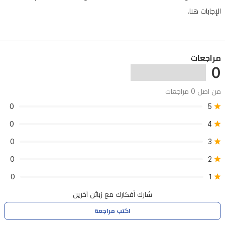
يساعد
الإجابات هنا.
في
تغذية
بشرة
مراجعات
الإبط
0
الحساسة،
مما
من اصل 0 مراجعات
يجعلها
0
5
ناعمة
0
4
وملساء
0
3
ويقلل
0
2
من
0
1
التهيج
شارك أفكارك مع زبائن آخرين
الناتج
عن
اكتب مراجعة