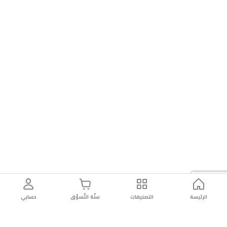
الرئيسة
التصنيفات
سلّة التّسوّق
حسابي