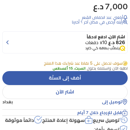
7,000 د.ع
بحماية
موثوقة
أبلغني عند انخفاض السّعر
وطويلة
رأيته أرخص في مكان آخر ؟ أخبرنا
الأمد
اشترِ الآن، ادفع لاحقاً
مع
826 د.ع
x10 دفعات
بخاخ
يتطلّب بطاقة كي كارد
دوف
سوف تحصل على 5 نقاط عند شراءك هذا المنتج
إنفيزيبل
اطلبه الآن واستلمه بحلول
السبت، 15 أغسطس
كير
أضف إلى السلّة
المضاد
للتعرق
اشتر الآن
برائحة
توصيل إلى
بغداد
الزهور.
قابل للإرجاع خلال 7 أيام
صُمم
توصيل سريع
سهولة إعادة المنتج
دائماً موثوقة
هذا
تسوق بأمان