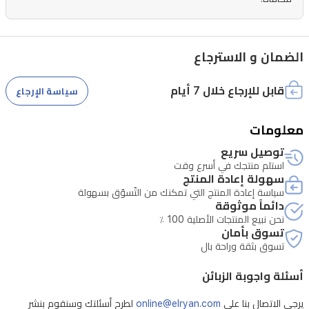
عدم
ترك
أي
الضمان و الاسترجاع
علامات
بيضاء
قابل للإرجاع خلال 7 أيام
سياسة الإرجاع
على
100
معلومات
لون
توصيل سريع
مختلف.
استلم منتجك في أسرع وقت
سهولة إعادة المنتج
بفضل
سياسة إعادة المنتج التي تمكنك من التّسوّق بسهولة
احتوائه
دائماً موثوقة
نحن نبيع المنتجات الأصلية 100 ٪
على
تسوق بأمان
ربع
تسوق بثقة وراحة بال
كريم
أسئلة واجوبة الزبائن
مرطب،
يرجى الاتصال بنا على
online@elryan.com
لطرح أسئلتك وسنقوم بنشر