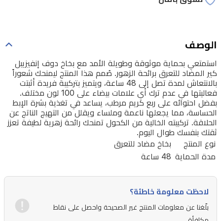
المنتج
ليمنحك
شعوراً
الوصف
بالانتعاش
استمتعي بحماية موثوقة وطويلة الأمد مع بخاخ دوف إنفيزيبل
لمدة
كير المضاد للتعرق برائحة الزهور. صُمم هذا المنتج ليمنحك شعوراً
تصل
بالانتعاش لمدة تصل إلى 48 ساعة، ويتميز بتركيبة فريدة أثبتت
فعاليتها في عدم ترك أي علامات بيضاء على 100 لون مختلف.
إلى
بفضل احتوائه على ربع كريم مرطب، يساعد في تغذية بشرة الإبط
48
الحساسة، مما يجعلها ناعمة وملساء ويقلل من التهيج الناتج عن
ساعة،
الحلاقة. تركيبته الخالية من الكحول تمنحك رائحة زهرية لطيفة تعزز
ثقتك بنفسك طوال اليوم.
ويتميز
نوع المنتج
بخاخ مضاد للتعرق
بتركيبة
مدة الحماية
48 ساعة
فريدة
أثبتت
لاحظت معلومة خاطئة؟
فعاليتها
بلّغنا عن معلومات المنتج غير الصحيحة واحصل على نقاط
في
مكافأة.