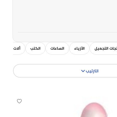
جات التجميل
الأزياء
الساعات
الكتب
ألات موسيق
الترتيب