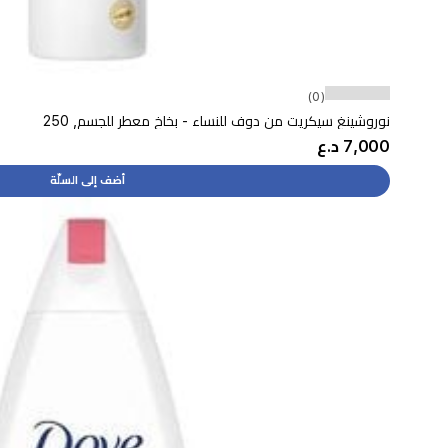
(0)
نوروشينغ سيكريت من دوف للنساء - بخاخ معطر للجسم, 250
7,000 د.ع
أضف إلى السلّة