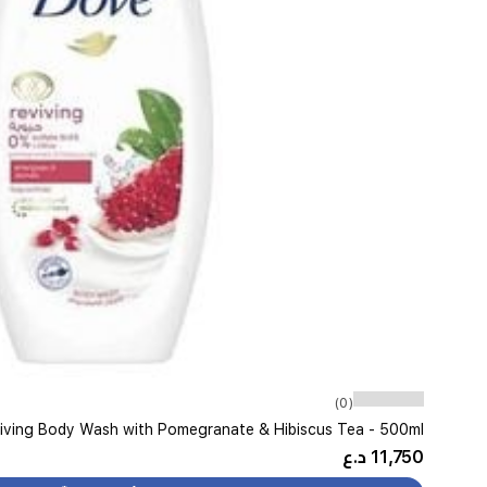
(0)
iving Body Wash with Pomegranate & Hibiscus Tea - 500ml
11,750 د.ع