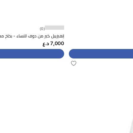
(0)
إنفيزيبل كير من دوف للنساء - بخاخ معطر للجسم, 250 مل
7,000 د.ع