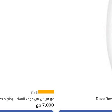
5 (1)
Dove Rev
غو فريش من دوف للنساء - بخاخ معطر للجسم, 250
7,000 د.ع