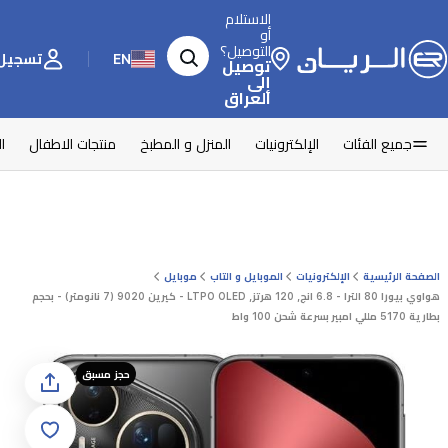
الاستلام
أو
التوصيل؟
EN
تسجيل 
توصيل
إلى
العراق
جميع الفئات
الإلكترونيات
المنزل و المطبخ
منتجات الاطفال
ا
الصفحة الرئيسية
الإلكترونيات
الموبايل و التاب
موبايل
هواوي بيورا 80 الترا - 6.8 انج, 120 هرتز, LTPO OLED - كيرين 9020 (7 نانومتر) - بحجم
بطارية 5170 مللي امبير بسرعة شحن 100 واط
حجز مسبق