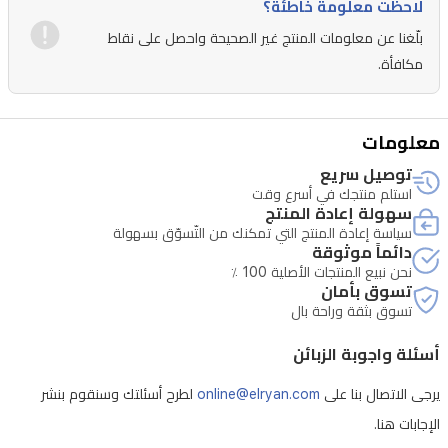
لاحظت معلومة خاطئة؟
بلّغنا عن معلومات المنتج غير الصحيحة واحصل على نقاط
مكافأة.
معلومات
توصيل سريع
استلم منتجك في أسرع وقت
سهولة إعادة المنتج
سياسة إعادة المنتج التي تمكنك من التّسوّق بسهولة
دائماً موثوقة
نحن نبيع المنتجات الأصلية 100 ٪
تسوق بأمان
تسوق بثقة وراحة بال
أسئلة واجوبة الزبائن
يرجى الاتصال بنا على
online@elryan.com
لطرح أسئلتك وسنقوم بنشر
الإجابات هنا.