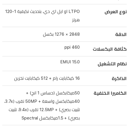
5170mAh
تدعم
نوع العرض
LTPO او ايل اي دي، بتحديث تكيفية 1-120
Huawei
SuperCharge
هرتز
حتى
100W
الدقة
2848 × 1276 بكسل
وشحن
460 ppi
كثافة البكسلات
لاسلكي
حتى
EMUI 15.0
نظام التشغيل
80W،
مع
الذاكرة
16 كيكابايت رام + 512 كيكابايت تخزين
مقاومة
للماء
الكاميرا الخلفية
50ميكابكسل (حساس 1 انج) +
والغبار
40ميكابكسل واسعة + 50MP تقرب (3.7x،
تثبيت بصري) + 12.5MP تقرب (9.4x، تثبيت
IP68/IP69،
بصري) + 1.5ميكابكسل Spectral
واتصالات
واي