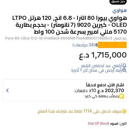
حجز مسبق
of
هواوي
12
هواوي بيورا 80 الترا - 6.8 انج, 120 هرتز, LTPO
OLED - كيرين 9020 (7 نانومتر) - بحجم بطارية
5170 مللي امبير بسرعة شحن 100 واط
رمز المنتج:
Pura-80-Ultra-512-16-PreBlack-6656f4876a4d8600119a3bc5
5
(34 مراجعات)
هواوي
1,715,000 د.ع
بورا-80
أبلغني عند انخفاض السّعر
ألترا
رأيته أرخص في مكان آخر ؟ أخبرنا
يقدم
تجربة
اشترِ الآن، ادفع لاحقاً
202,370 د.ع
x10 دفعات
هاتف
يتطلّب بطاقة كي كارد
محمول
فاخرة
سوف تحصل على 1114 نقاط عند شراءك هذا المنتج
مع
اللون:
اسود
Out Of Stock
شاشة