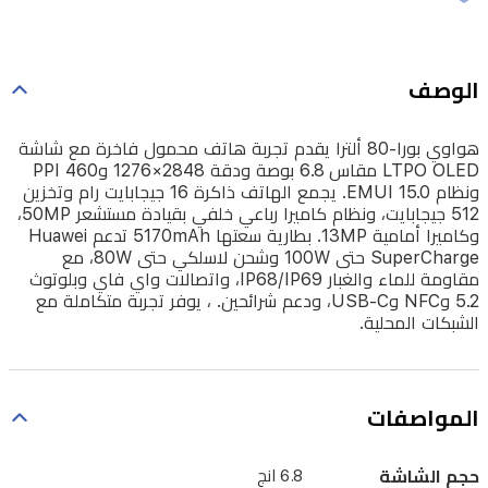
وتخزين
512
جيجابايت،
الوصف
ونظام
كاميرا
هواوي بورا-80 ألترا يقدم تجربة هاتف محمول فاخرة مع شاشة
LTPO OLED مقاس 6.8 بوصة ودقة 2848×1276 وPPI 460
رباعي
ونظام EMUI 15.0. يجمع الهاتف ذاكرة 16 جيجابايت رام وتخزين
خلفي
512 جيجابايت، ونظام كاميرا رباعي خلفي بقيادة مستشعر 50MP،
وكاميرا أمامية 13MP. بطارية سعتها 5170mAh تدعم Huawei
بقيادة
SuperCharge حتى 100W وشحن لاسلكي حتى 80W، مع
مستشعر
مقاومة للماء والغبار IP68/IP69، واتصالات واي فاي وبلوتوث
5.2 وNFC وUSB-C، ودعم شرائحين. ، يوفر تجربة متكاملة مع
50MP،
الشبكات المحلية.
وكاميرا
أمامية
13MP.
المواصفات
بطارية
سعتها
حجم الشاشة
6.8 انج