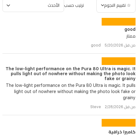
☆ تقييم النجوم
ترتيب حسب
good
ممتاز
من قبل good 5/20/2026
The low-light performance on the Pura 80 Ultra is magic. It
pulls light out of nowhere without making the photo look
fake or grainy
The low-light performance on the Pura 80 Ultra is magic. It pulls
light out of nowhere without making the photo look fake or
grainy
من قبل Steve 2/28/2026
كاميرا خرافية