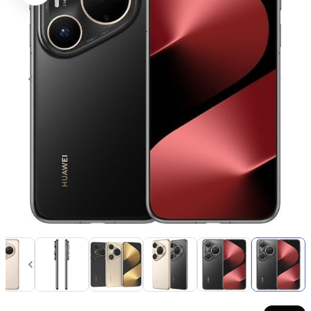
Item
1
of
12
Item
1