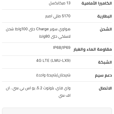
الكاميرا الأمامية
13 ميكابكسل
فاي
وبلوتوث
البطارية
5170 مللي امبير
5.2
وNFC
الشحن
هواوي سوبر Charge حتى 100واط؛ شحن
وUSB-
لاسلكي حتى 80واط
C،
IP68/IP69
ودعم
مقاومة الماء والغبار
شرائحين.
4G LTE (LMU-LX9)
الشبكة
،
يوفر
دعم سيم
شريحتان/شريحة واحدة
تجربة
متكاملة
الاتصال
واي فاي، بلوتوث 5.2، يو اس بي سي ، ان
مع
اف سي
الشبكات
المحلية.