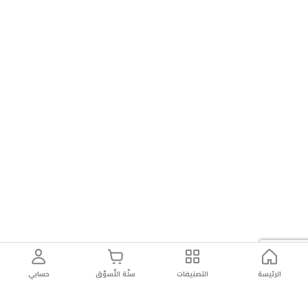
الرئيسة
التصنيفات
سلّة التّسوّق
حسابي