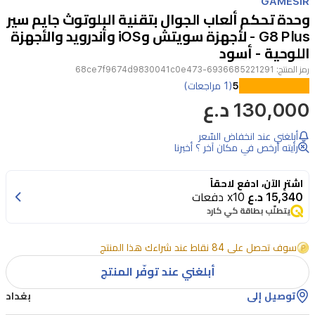
GAMESIR
of
وحدة تحكم ألعاب الجوال بتقنية البلوتوث جايم سير
4
G8 Plus - لأجهزة سويتش وiOS وأندرويد والأجهزة
اللوحية - أسود
رمز المنتج:
6936685221291-68ce7f9674d9830041c0e473
متوافق
5
(1 مراجعات)
130,000 د.ع
مع
أجهزة
أبلغني عند انخفاض السّعر
نينتندو
رأيته أرخص في مكان آخر ؟ أخبرنا
سويتش،
اشترِ الآن، ادفع لاحقاً
iOS،
15,340 د.ع
x10 دفعات
أندرويد،
يتطلّب بطاقة كي كارد
والأجهزة
سوف تحصل على 84 نقاط عند شراءك هذا المنتج
اللوحية.اتصال
أبلغني عند توفّر المنتج
لاسلكي
بتقنية
توصيل إلى
بغداد