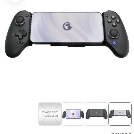
Item
1
of
4
Item
1