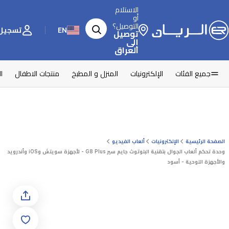
الاستلام
أو
التوصيل؟
EN
تسجيل 
توصيل
إلى
العراق
جميع الفئات
الإلكترونيات
المنزل و المطبخ
منتجات الاطفال
ا
الصفحة الرئيسية
الإلكترونيات
ألعاب الفيديو
وحدة تحكم ألعاب الجوال بتقنية البلوتوث جايم سير G8 Plus - لأجهزة سويتش وiOS وأندرويد
والأجهزة اللوحية - أسود