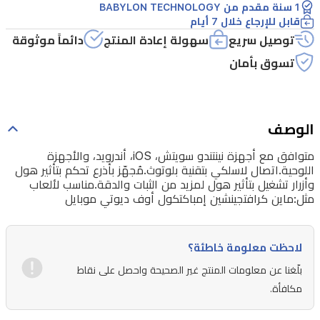
بلوتوث.مُجهّز
1 سنة مقدم من BABYLON TECHNOLOGY
قابل للإرجاع خلال 7 أيام
بأذرع
توصيل سريع
سهولة إعادة المنتج
دائماً موثوقة
تحكم
تسوق بأمان
بتأثير
هول
وأزرار
الوصف
تشغيل
بتأثير
متوافق مع أجهزة نينتندو سويتش، iOS، أندرويد، والأجهزة
اللوحية.اتصال لاسلكي بتقنية بلوتوث.مُجهّز بأذرع تحكم بتأثير هول
هول
وأزرار تشغيل بتأثير هول لمزيد من الثبات والدقة.مناسب لألعاب
لمزيد
مثل:ماين كرافتجينشين إمباكتكول أوف ديوتي موبايل
من
الثبات
لاحظت معلومة خاطئة؟
والدقة.مناسب
بلّغنا عن معلومات المنتج غير الصحيحة واحصل على نقاط
لألعاب
مكافأة.
مثل:ماين