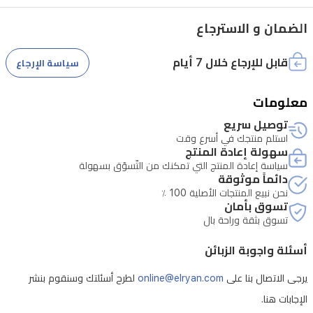
كرافتجينشين
إمباكتكول
الضمان و الاسترجاع
أوف
قابل للإرجاع خلال 7 أيام
سياسة الإرجاع
ديوتي
موبايل
معلومات
توصيل سريع
استلم منتجك في أسرع وقت
سهولة إعادة المنتج
سياسة إعادة المنتج التي تمكنك من التّسوّق بسهولة
دائماً موثوقة
نحن نبيع المنتجات الأصلية 100 ٪
تسوق بأمان
تسوق بثقة وراحة بال
أسئلة واجوبة الزبائن
يرجى الاتصال بنا على
online@elryan.com
لطرح أسئلتك وسنقوم بنشر
الإجابات هنا.