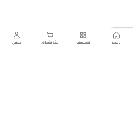
الرئيسة
التصنيفات
سلّة التّسوّق
حسابي
توصيل
سهولة إعادة
تسوق
دائماً
سريع
المنتج
بأمان
موثوقة