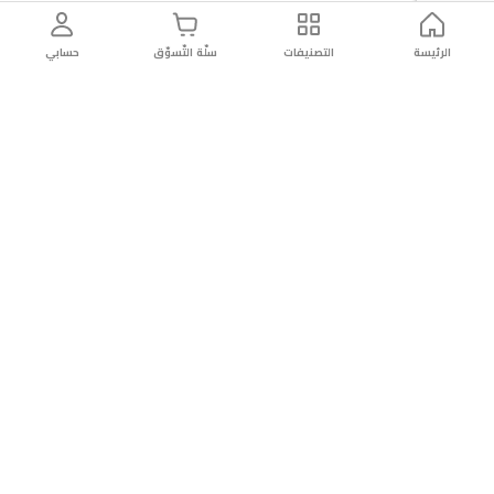
الرئيسة
التصنيفات
سلّة التّسوّق
حسابي
توصيل
سهولة إعادة
تسوق
دائماً
سريع
المنتج
بأمان
موثوقة
عن الريان
عن الريان