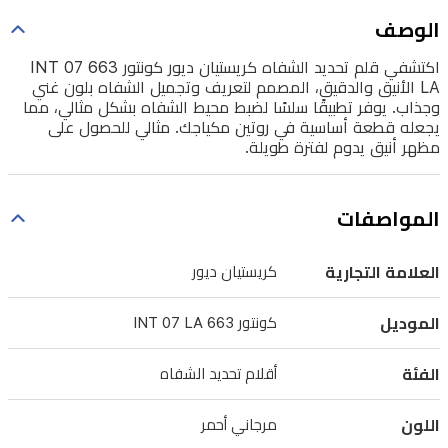
غني
الوصف
وجذاب.
اكتشفي قلم تحديد الشفاه كريستيان ديور كونتور 663 INT 07
يوفر
LA الأنيق والدقيق، المصمم لتعريف وتجميل الشفاه بلون غني
تطبيقًا
وجذاب. يوفر تطبيقًا سلسًا لضبط محيط الشفاه بشكل مثالي، مما
يجعله قطعة أساسية في روتين مكياجك. مثالي للحصول على
سلسًا
مظهر أنيق يدوم لفترة طويلة.
لضبط
محيط
المواصفات
الشفاه
بشكل
العلامة التجارية
كريستيان ديور
مثالي،
مما
الموديل
كونتور 663 INT 07 LA
يجعله
قطعة
الفئة
أقلام تحديد الشفاه
أساسية
اللون
مرجاني أحمر
في