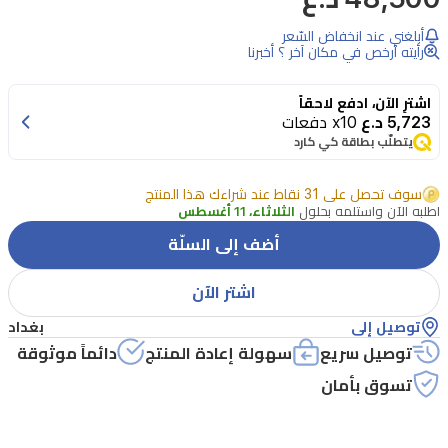
تحديد
أبلغني عند انخفاض السّعر
الشفاه
رأيته أرخص في مكان آخر ؟ أخبرنا
كريستيان
اشترِ الآن، ادفع لاحقاً
ديور
5,723 د.ع
x10 دفعات
كونتور
يتطلّب بطاقة كي كارد
663
INT
سوف تحصل على 31 نقاط عند شراءك هذا المنتج
07
اطلبه الآن واستلمه بحلول
الثلاثاء، 11 أغسطس
LA
أضف إلى السلّة
الأنيق
والدقيق،
اشتر الآن
المصمم
توصيل إلى
بغداد
لتعريف
توصيل سريع
سهولة إعادة المنتج
دائماً موثوقة
وتجميل
تسوق بأمان
الشفاه
بلون