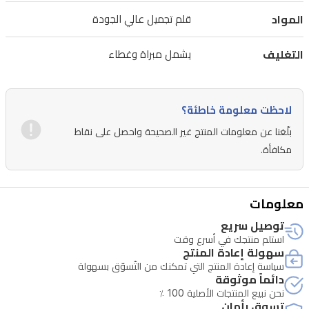
روتين
المواد
قلم تجميل عالي الجودة
مكياجك.
مثالي
التغليف
يشمل مبراة وغطاء
للحصول
على
لاحظت معلومة خاطئة؟
مظهر
أنيق
بلّغنا عن معلومات المنتج غير الصحيحة واحصل على نقاط
مكافأة.
يدوم
لفترة
طويلة.
معلومات
توصيل سريع
استلم منتجك في أسرع وقت
سهولة إعادة المنتج
سياسة إعادة المنتج التي تمكنك من التّسوّق بسهولة
دائماً موثوقة
نحن نبيع المنتجات الأصلية 100 ٪
تسوق بأمان