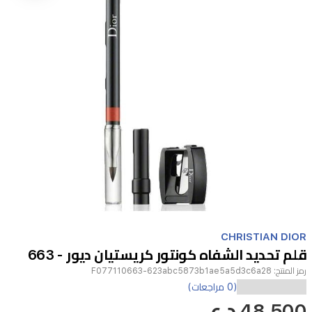
Item
1
CHRISTIAN DIOR
of
قلم تحديد الشفاه كونتور كريستيان ديور - 663
1
رمز المنتج:
F077110663-623abc5873b1ae5a5d3c6a28
اكتشفي
(0 مراجعات)
48,500 د.ع
قلم