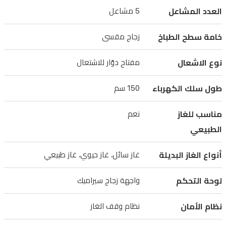
Flame
العدد المشاعل
5 مشاعل
Select،
بينما
خامة سطح الطباخ
زجاج مقسى
يضمن
نظام
نوع الاشعال
مفتاح دوّار للاشتعال
إيقاف
طول سلك الكهرباء
150 سم
الغاز
الأمان
مناسب للغاز
نعم
أثناء
الطبيعي
الاستخدام.
مع
أنواع الغاز البديلة
غاز سائل، غاز حيوي، غاز طبيعي
لوحة
تحكم
لوحة التحكم
واجهة زجاج سيراميك
حديثة
نظام الأمان
نظام وقف الغاز
من