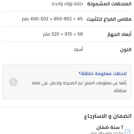
الزجاج
الملحقات المشمولة
حلقة ووك واحدة
السيراميكي،
ومتوافق
مقاس الفراغ للتثبيت
45 × 850-852 × 490-502 ملم
مع
أبعاد الجهاز
58 × 915 × 520 ملم
أنواع
متعددة
اللون
أسود
من
الغاز،
يُعد
لاحظت معلومة خاطئة؟
هذا
بلّغنا عن معلومات المنتج غير الصحيحة واحصل على نقاط
الطباخ
مكافأة.
خيارًا
مثاليًا
الضمان و الاسترجاع
للبيوت
العراقية
1 سنة ضمان
مقدم بواسطة بوش