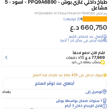
طباخ داخلي غازي بوش - PPQ9A6B90 - اسود - 5
4
مشاعل
رمز المنتج:
PPQ9A6B90-61793aa764a81d17fbf4f280
يتميز
5
(2 مراجعات)
660,750 د.ع
طباخ
الغاز
أبلغني عند انخفاض السّعر
المدمج
رأيته أرخص في مكان آخر ؟ أخبرنا
بوش
اشترِ الآن، ادفع لاحقاً
PPQ9A6B90
77,969 د.ع
x10 دفعات
بخمسة
يتطلّب بطاقة كي كارد
مشاعل
قوية
سوف تحصل على 429 نقاط عند شراءك هذا المنتج
على
أبلغني عند توفّر المنتج
سطح
توصيل إلى
بغداد
زجاج
1 سنوات ضمان بواسطة بوش
مقسى
قابل للإرجاع خلال 3 أيام