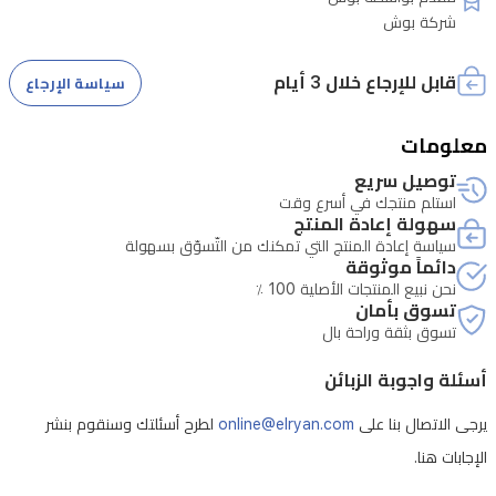
التي
شركة بوش
تبحث
عن
قابل للإرجاع خلال 3 أيام
سياسة الإرجاع
حلول
طبخ
معلومات
موثوقة
توصيل سريع
وأنيقة.
استلم منتجك في أسرع وقت
سهولة إعادة المنتج
سياسة إعادة المنتج التي تمكنك من التّسوّق بسهولة
دائماً موثوقة
نحن نبيع المنتجات الأصلية 100 ٪
تسوق بأمان
تسوق بثقة وراحة بال
أسئلة واجوبة الزبائن
يرجى الاتصال بنا على
online@elryan.com
لطرح أسئلتك وسنقوم بنشر
الإجابات هنا.