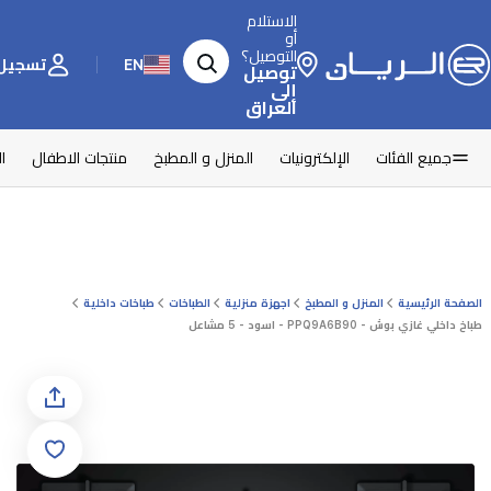
الاستلام
أو
التوصيل؟
EN
تسجيل 
توصيل
إلى
العراق
جميع الفئات
الإلكترونيات
المنزل و المطبخ
منتجات الاطفال
ا
الصفحة الرئيسية
المنزل و المطبخ
اجهزة منزلية
الطباخات
طباخات داخلية
طباخ داخلي غازي بوش - PPQ9A6B90 - اسود - 5 مشاعل