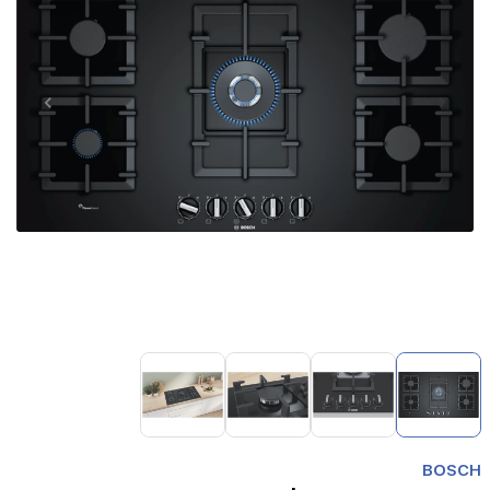
Item
1
of
4
Item
1
BOSCH
of