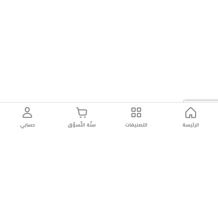
الرئيسة
التصنيفات
سلّة التّسوّق
حسابي
توصيل
سهولة إعادة
تسوق
دائماً