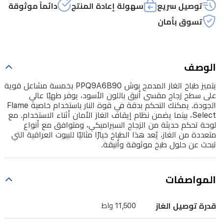
أنيق
توصيل سريع
سهولة إعادة المنتج
دائماً موثوقة
باللون
تسوق بأمان
الأسود،
يوفر
طهيًا
الوصف
عالي
يتميز طباخ الغاز المدمج بوش PPQ9A6B90 بخمسة مشاعل قوية
الجودة.
على سطح زجاج مقسى أنيق باللون الأسود، يوفر طهيًا عالي
الجودة. يمكنك التحكم بدقة في قوة النار باستخدام خاصية Flame
يمكنك
Select، بينما يضمن نظام إيقاف الغاز الأمان أثناء الاستخدام. مع
التحكم
لوحة تحكم حديثة من الزجاج السيراميكي، ومتوافق مع أنواع
متعددة من الغاز، يُعد هذا الطباخ خيارًا مثاليًا للبيوت العراقية التي
بدقة
تبحث عن حلول طبخ موثوقة وأنيقة.
في
قوة
المواصفات
النار
باستخدام
قدرة توصيل الغاز
11,500 واط
خاصية