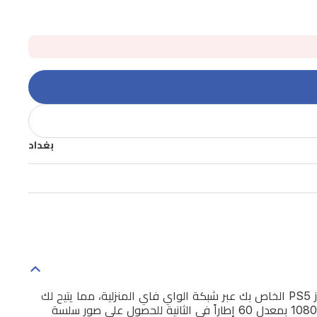
بغداد
استمتع بقوة جهاز بلايستيشن 5 بين يديك مع جهاز سوني بلايستيشن بورتال. صُمم هذا الجهاز خصيصاً للألعاب عن بُعد، حيث يتصل بجهاز PS5 الخاص بك عبر شبكة الواي فاي المنزلية، مما يتيح لك
لعب ألعاب PS5 و PS4 المثبتة والمفضلة لديك دون الحاجة إلى تلفاز. يتميز الجهاز بشاشة LCD غامرة مقاس 8 بوصات توفر دقة 1080p بمعدل 60 إطاراً في الثانية للحصول على صور سلسة