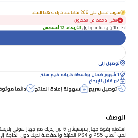
مع
جهاز
سوف تحصل على 266 نقاط عند شراءك هذا المنتج
سوني
تبقًى 2 فقط في المخزون
اطلبه الآن واستلمه بحلول
الأربعاء، 12 أغسطس
بلايستيشن
بورتال.
صُمم
هذا
توصيل إلى
الجهاز
1 شهور ضمان بواسطة كربلاء كيم سنتر
خصيصاً
غير قابل للإرجاع
للألعاب
توصيل سريع
سهولة إعادة المنتج
دائماً موثوق
عن
بُعد،
حيث
الوصف
يتصل
بجهاز