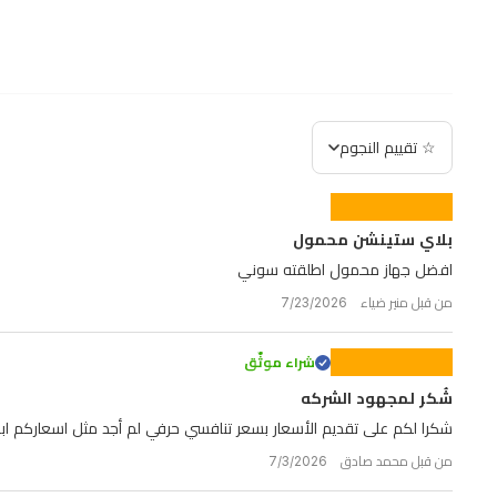
وحدة
التحكم
اللاسلكية
DualSense
☆ تقييم النجوم
المتقدمة،
بما
في
بلاي ستينشن محمول
ذلك
افضل جهاز محمول اطلقته سوني
ردود
من قبل منير ضياء 7/23/2026
الفعل
اللمسية
شراء موثّق
والمشغلات
شُكر لمجهود الشركه
التكيفية،
شكرا لكم على تقديم الأسعار بسعر تنافسي حرفي لم أجد مثل اسعاركم ابد
مما
من قبل محمد صادق 7/3/2026
يضمن