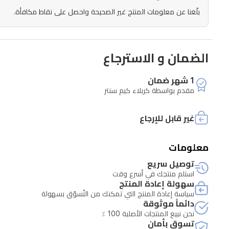
المثبتة
بلّغنا عن معلومات المنتج غير الصحيحة واحصل على نقاط مكافأة.
والمفضلة
لديك
دون
الضمان و الاسترجاع
الحاجة
1 شهر ضمان
إلى
مقدم بواسطة كربلاء كيم سنتر
تلفاز.
يتميز
غير قابل للإرجاع
الجهاز
بشاشة
معلومات
LCD
توصيل سريع
غامرة
استلم منتجك في أسرع وقت
مقاس
سهولة إعادة المنتج
سياسة إعادة المنتج التي تمكنك من التّسوّق بسهولة
8
دائماً موثوقة
بوصات
نحن نبيع المنتجات الأصلية 100 ٪
توفر
تسوق بأمان