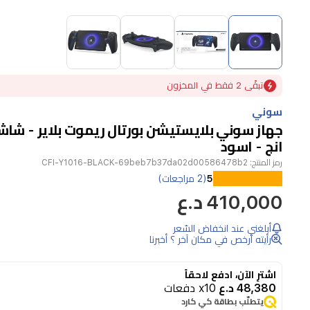
Item
1
of
4
Item
تبقًى 2 فقط في المخزون
1
of
سوني
4
انج - اسود
رمز المنتج:
CFI-Y1016-BLACK-69beb7b37da02d00586478b2
استمتع
5
(2 مراجعات)
410,000 د.ع
بقوة
جهاز
أبلغني عند انخفاض السّعر
بلايستيشن
رأيته أرخص في مكان آخر ؟ أخبرنا
5
بين
اشترِ الآن، ادفع لاحقاً
48,380 د.ع
x10 دفعات
يديك
يتطلّب بطاقة كي كارد