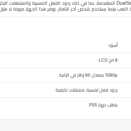
وعالية الجودة. يدمج الجهاز ميزات وحدة التحكم اللاسلكية DualSense المتقدمة، بما في ذلك ردو
عب بينما يستخدم شخص آخر التلفاز، يوفر هذا الجهاز مرونة لا مثيل 
أسود
8 انج LCD
1080p بمعدل 60 إطار في الثانية
ردود فعل لمسية، مشغلات تكيفية
يتطلب جهاز PS5