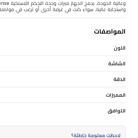
PS5
الخاص
واستجابة عالية. سواء كنت في غرفة أخرى أو ترغب في مواصلة الل
بك
عبر
المواصفات
شبكة
الواي
اللون
فاي
الشاشة
المنزلية،
مما
الدقة
يتيح
لك
المميزات
لعب
ألعاب
التوافق
PS5
و
PS4
لاحظت معلومة خاطئة؟