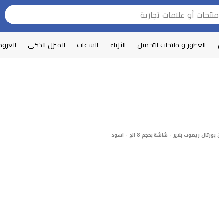
العطور و منتجات التجميل
الأزياء
الساعات
المنزل الذكي
العرو
ل ريموت بلاير - شاشة بحجم 8 انج - اسود