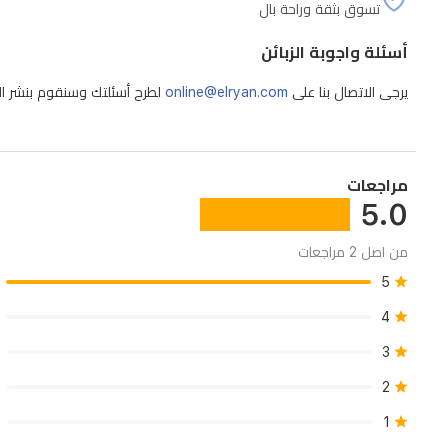
تسوق بثقة وراحة بال
دقة
1080p
أسئلة واجوبة الزبائن
بمعدل
60
يرجى الاتصال بنا على
online@elryan.com
لطرح أسئلتك وسنقوم بنشر الإج
إطاراً
في
الثانية
مراجعات
5.0
للحصول
على
من اصل 2 مراجعات
صور
5
سلسة
4
وعالية
3
الجودة.
يدمج
2
الجهاز
1
ميزات