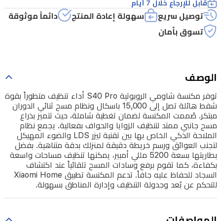
قابل للإرجاع خلال 7 أيام
إلى
توصيل سريع
سهولة إعادة المنتج
دائماً موثوقة
15,000
تسوق بأمان
باسكال
ونظام
مسح
الوصف
ثنائي
الدوران
توفر مكنسة شاومي الروبوتية S40 Pro أداء تنظيف متطوراً بقوة
شفط هائلة تصل إلى 15,000 باسكال ونظام مسح ثنائي الدوران
مبتكر.
مبتكر. صُممت المكنسة لضمان تغطية شاملة، حيث تتميز بذراع
صُممت
مسح جانبي ممتد لتنظيف الزوايا والحواف بفعالية. يجمع نظام
الملاحة الذكي الخاص بها بين تقنية ليزر LDS والضوء المهيكل
المكنسة
لتجنب العوائق ورسم خريطة دقيقة لمنزلك بدقة متناهية. بفضل
لضمان
بطاريتها بسعة 5200 مللي أمبير، يمكنها تنظيف مساحات واسعة
بكفاءة، كما تقوم برفع وسادات المسح تلقائياً عند اكتشاف
تغطية
السجاد للحفاظ عليه جافاً. تدعم المكنسة تطبيق Xiaomi Home
شاملة،
للتحكم عن بُعد وجدولة التنظيف وإدارة المناطق بسهولة.
حيث
تتميز
المواصفات