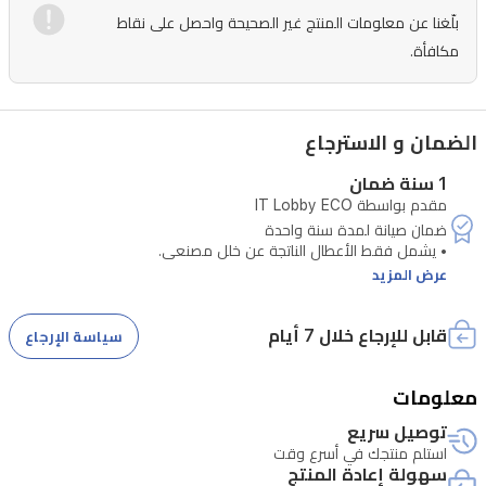
تقنية
بلّغنا عن معلومات المنتج غير الصحيحة واحصل على نقاط
ليزر
مكافأة.
LDS
والضوء
المهيكل
الضمان و الاسترجاع
لتجنب
1 سنة ضمان
العوائق
مقدم بواسطة IT Lobby ECO
ورسم
خريطة
عرض المزيد
دقيقة
لمنزلك
قابل للإرجاع خلال 7 أيام
سياسة الإرجاع
بدقة
متناهية.
معلومات
بفضل
توصيل سريع
• تتطلب الصيانة التحقق من الرقم التسلسلي للجهاز.
بطاريتها
استلم منتجك في أسرع وقت
سهولة إعادة المنتج