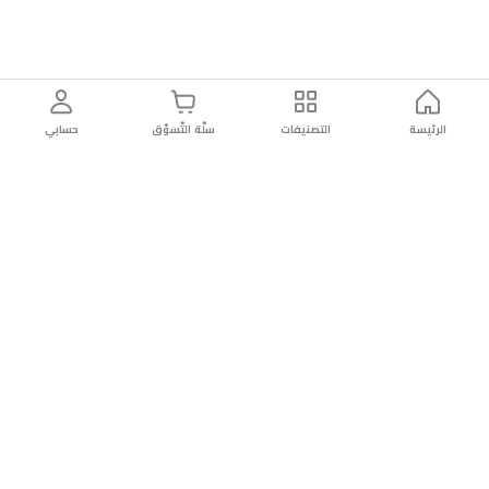
الرئيسة
التصنيفات
سلّة التّسوّق
حسابي
توصيل
سهولة إعادة
تسوق
دائماً
سريع
المنتج
بأمان
موثوقة
عن الريان