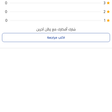
0
3
اكتشاف
0
2
السجاد
للحفاظ
0
1
عليه
شارك أفكارك مع زبائن آخرين
جافاً.
اكتب مراجعة
تدعم
المكنسة
تطبيق
Xiaomi
Home
للتحكم
عن
بُعد
وجدولة
التنظيف