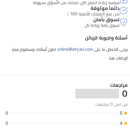
بسعة
سياسة إعادة المنتج التي تمكنك من التّسوّق بسهولة
5200
دائماً موثوقة
مللي
نحن نبيع المنتجات الأصلية 100 ٪
تسوق بأمان
أمبير،
تسوق بثقة وراحة بال
يمكنها
أسئلة واجوبة الزبائن
تنظيف
مساحات
يرجى الاتصال بنا على
online@elryan.com
لطرح أسئلتك وسنقوم بنشر
واسعة
الإجابات هنا.
بكفاءة،
كما
تقوم
مراجعات
0
برفع
وسادات
من اصل 0 مراجعات
المسح
0
5
تلقائياً
0
4
عند