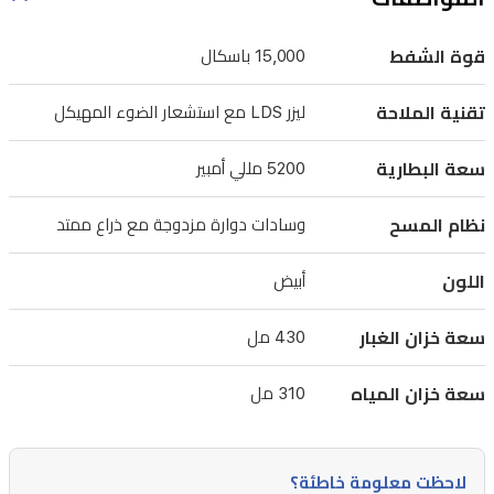
بذراع
مسح
قوة الشفط
15,000 باسكال
جانبي
ممتد
تقنية الملاحة
ليزر LDS مع استشعار الضوء المهيكل
لتنظيف
سعة البطارية
5200 مللي أمبير
الزوايا
والحواف
نظام المسح
وسادات دوارة مزدوجة مع ذراع ممتد
بفعالية.
يجمع
اللون
أبيض
نظام
سعة خزان الغبار
430 مل
الملاحة
الذكي
سعة خزان المياه
310 مل
الخاص
بها
بين
لاحظت معلومة خاطئة؟