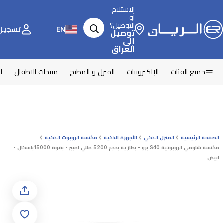
الاستلام
أو
التوصيل؟
EN
تسجيل 
توصيل
إلى
العراق
جميع الفئات
الإلكترونيات
المنزل و المطبخ
منتجات الاطفال
ا
الصفحة الرئيسية
المنزل الذكي
الأجهزة الذكية
مكنسة الروبوت الذكية
مكنسة شاومي الروبوتية S40 برو - بطارية بحجم 5200 مللي امبير - بقوة 15000باسكال -
ابيض