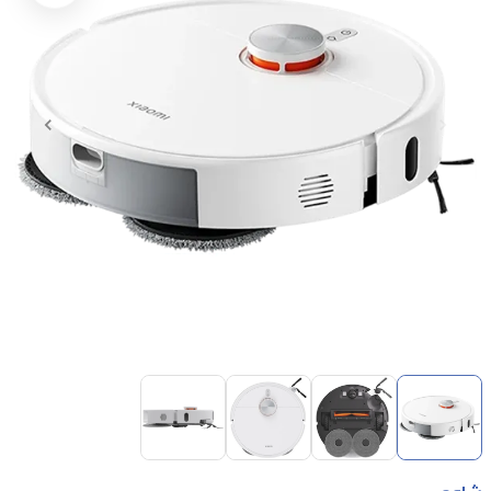
Item
1
of
4
Item
1