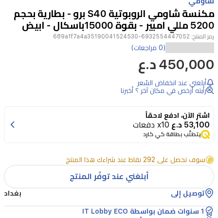
شاومي
of
مكنسة شاومي الروبوتية S40 برو - بطارية بحجم
4
5200 مللي امبير - بقوة 15000باسكال - ابيض
رمز المنتج:
6932554447052-689a1f7a4a35190041524530
توفر
(0 مراجعات)
450,000 د.ع
مكنسة
شاومي
أبلغني عند انخفاض السّعر
الروبوتية
رأيته أرخص في مكان آخر ؟ أخبرنا
S40
Pro
اشترِ الآن، ادفع لاحقاً
أداء
53,100 د.ع
x10 دفعات
يتطلّب بطاقة كي كارد
تنظيف
متطوراً
سوف تحصل على 292 نقاط عند شراءك هذا المنتج
بقوة
أبلغني عند توفّر المنتج
شفط
توصيل إلى
بغداد
هائلة
تصل
1 سنوات ضمان بواسطة IT Lobby ECO