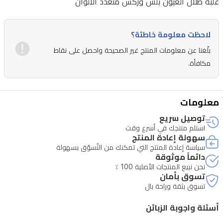
علبة ظلال العيون بلش وركس متعدد الالوان
لاحظت معلومة خاطئة؟
بلّغنا عن معلومات المنتج غير الصحيحة واحصل على نقاط
مكافأة.
معلومات
توصيل سريع
استلم منتجك في أسرع وقت
سهولة إعادة المنتج
سياسة إعادة المنتج التي تمكنك من التّسوّق بسهولة
دائماً موثوقة
نحن نبيع المنتجات الأصلية 100 ٪
تسوق بأمان
تسوق بثقة وراحة بال
أسئلة واجوبة الزبائن