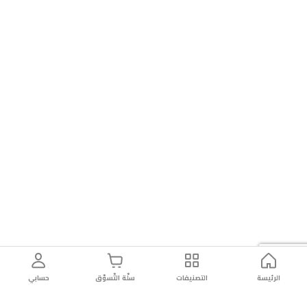
الرئيسة
التصنيفات
سلّة التّسوّق
حسابي