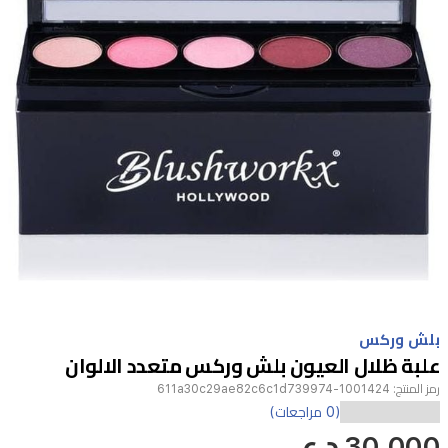
Item
1
بلش وركس
of
علبة ظلال العيون بلش وركس متعدد الالوان
1
رمز المنتج:
1001424-611a30c29ae82c6c1d739974
(0 مراجعات)
30,000 د.ع