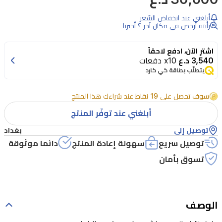
أبلغني عند انخفاض السّعر
رأيته أرخص في مكان آخر ؟ أخبرنا
اشترِ الآن، ادفع لاحقاً
3,540 د.ع
x10 دفعات
يتطلّب بطاقة كي كارد
سوف تحصل على 19 نقاط عند شراءك هذا المنتج
أبلغني عند توفّر المنتج
توصيل إلى
بغداد
توصيل سريع
سهولة إعادة المنتج
دائماً موثوقة
تسوق بأمان
الوصف