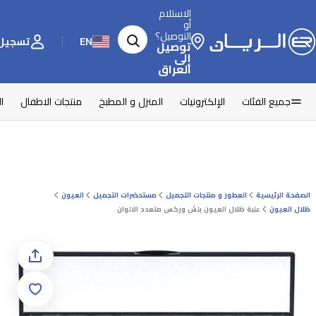
الاستلام
أو
التوصيل؟
EN
تسجيل 
توصيل
إلى
العراق
جميع الفئات
الإلكترونيات
المنزل و المطبخ
منتجات الاطفال
ا
الصفحة الرئيسية
العطور و منتجات التجميل
مستحضرات التجميل
العيون
ظلال العيون
علبة ظلال العيون بلش وركس متعدد الالوان