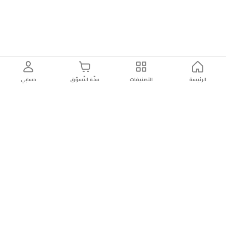
الرئيسة
التصنيفات
سلّة التّسوّق
حسابي
توصيل
سهولة إعادة
تسوق
دائماً
سريع
المنتج
بأمان
موثوقة