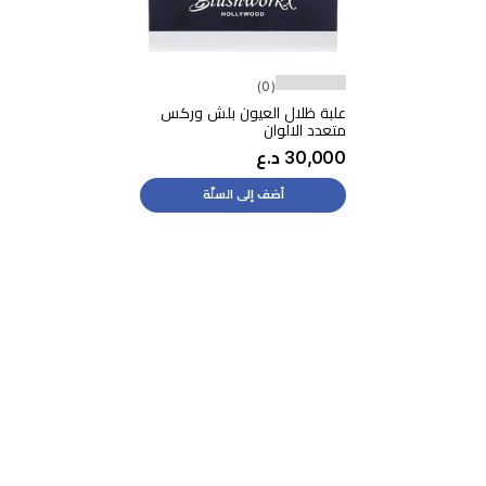
(0)
علبة ظلال العيون بلش وركس
متعدد الالوان
30,000 د.ع
أضف إلى السلّة