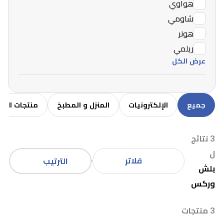
هواوي
شاومي
هونر
ريلمي
عرض الكل
جميع
الإلكترونيات
المنزل و المطبخ
منتجات الاط
3 نتائج
ل
فلاتر
الترتيب
بلش
وركس
3 منتجات