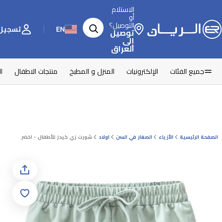
الاستلام
أو
التوصيل؟
EN
تسجيل 
توصيل
إلى
العراق
جميع الفئات
الإلكترونيات
المنزل و المطبخ
منتجات الاطفال
ا
الصفحة الرئيسية
الأزياء
الصغار في السن
اولاد
شورت زي كيدز للأطفال - اخضر