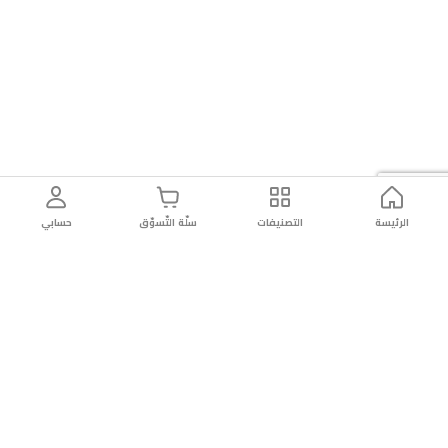
الرئيسة
التصنيفات
سلّة التّسوّق
حسابي
توصيل
سهولة إعادة
تسوق
دائماً
سريع
المنتج
بأمان
موثوقة