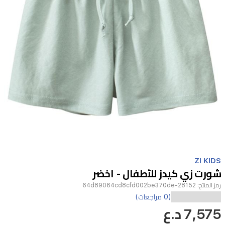
Item
1
ZI KIDS
of
شورت زي كيدز للأطفال - اخضر
1
رمز المنتج:
28152-64d89064cd8cfd002be370de
(0 مراجعات)
7,575 د.ع