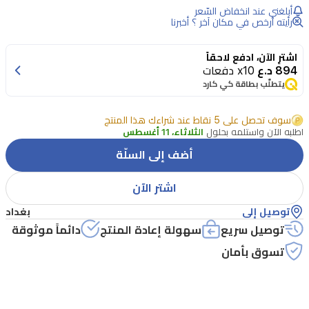
أبلغني عند انخفاض السّعر
رأيته أرخص في مكان آخر ؟ أخبرنا
اشترِ الآن، ادفع لاحقاً
894 د.ع
x10 دفعات
يتطلّب بطاقة كي كارد
سوف تحصل على 5 نقاط عند شراءك هذا المنتج
اطلبه الآن واستلمه بحلول
الثلاثاء، 11 أغسطس
أضف إلى السلّة
اشتر الآن
توصيل إلى
بغداد
توصيل سريع
سهولة إعادة المنتج
دائماً موثوقة
تسوق بأمان