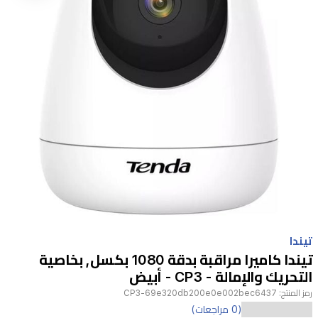
Item
1
تيندا
of
تيندا كاميرا مراقبة بدقة 1080 بكسل, بخاصية
1
التحريك والإمالة - CP3 - أبيض
رمز المنتج:
CP3-69e320db200e0e002bec6437
تعد
(0 مراجعات)