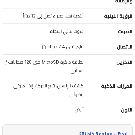
والإمالة
زوايا
ميتة.
الرؤية الليلية
أشعة تحت حمراء تصل إلى 12 متراً
تتميز
الصوت
صوت ثنائي الاتجاه
الكاميرا
بخاصية
الاتصال
واي فاي 2.4 جيجاهرتز
الذكاء
الاصطناعي
التخزين
بطاقة ذاكرة MicroSD حتى 128 جيجابايت /
لكشف
سحابي
الأشخاص
الميزات الذكية
كشف الإنسان، تتبع الحركة، إنذار صوتي
وتتبع
وضوئي
حركتهم
بدقة،
اللون
أبيض
مع
إرسال
تنبيهات
لاحظت معلومة خاطئة؟