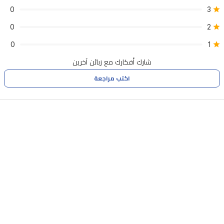
وخيارات
0
3
التخزين
0
2
السحابي.
0
1
شارك أفكارك مع زبائن آخرين
اكتب مراجعة