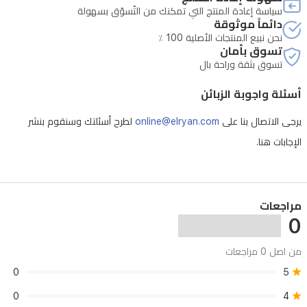
سياسة إعادة المنتج التي تمكنك من التّسوّق بسهولة
بالإضافة
دائماً موثوقة
إلى
نحن نبيع المنتجات الأصلية 100 ٪
تسوق بأمان
إنذار
تسوق بثقة وراحة بال
صوتي
أسئلة واجوبة الزبائن
وضوئي
لردع
يرجى الاتصال بنا على
online@elryan.com
لطرح أسئلتك وسنقوم بنشر
المتسللين.
الإجابات هنا.
تدعم
الكاميرا
التخزين
مراجعات
0
المحلي
عبر
من اصل 0 مراجعات
بطاقة
0
5
ذاكرة
0
4
MicroSD