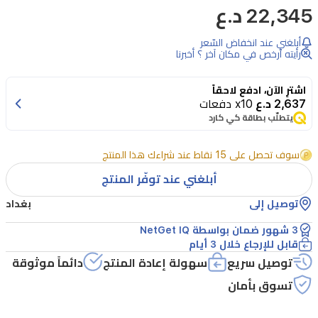
22,345 د.ع
كاميرا
Tenda
CP3
أبلغني عند انخفاض السّعر
رأيته أرخص في مكان آخر ؟ أخبرنا
خياراً
مثالياً
اشترِ الآن، ادفع لاحقاً
للمراقبة
2,637 د.ع
x10 دفعات
يتطلّب بطاقة كي كارد
الداخلية
بدقة
سوف تحصل على 15 نقاط عند شراءك هذا المنتج
1080P،
أبلغني عند توفّر المنتج
حيث
توصيل إلى
بغداد
توفر
تغطية
3 شهور ضمان بواسطة NetGet IQ
قابل للإرجاع خلال 3 أيام
شاملة
توصيل سريع
سهولة إعادة المنتج
دائماً موثوقة
للمكان
تسوق بأمان
بفضل
تصميمها