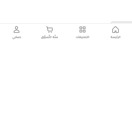
الرئيسة
التصنيفات
سلّة التّسوّق
حسابي
توصيل
سهولة إعادة
تسوق
دائماً
سريع
المنتج
بأمان
موثوقة