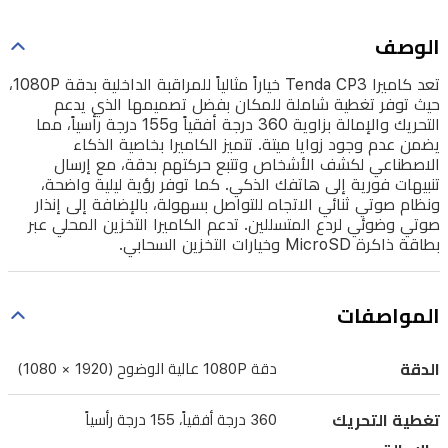
الذي
الوصف
يدعم
تعد كاميرا Tenda CP3 خياراً مثالياً للمراقبة الداخلية بدقة 1080P،
التحريك
حيث توفر تغطية شاملة للمكان بفضل تصميمها الذي يدعم
والإمالة
التحريك والإمالة بزاوية 360 درجة أفقياً و155 درجة رأسياً، مما
يضمن عدم وجود زوايا ميتة. تتميز الكاميرا بخاصية الذكاء
بزاوية
الاصطناعي لكشف الأشخاص وتتبع حركتهم بدقة، مع إرسال
360
تنبيهات فورية إلى هاتفك الذكي. كما توفر رؤية ليلية واضحة،
درجة
ونظام صوتي ثنائي الاتجاه للتواصل بسهولة، بالإضافة إلى إنذار
صوتي وضوئي لردع المتسللين. تدعم الكاميرا التخزين المحلي عبر
أفقياً
بطاقة ذاكرة MicroSD وخيارات التخزين السحابي.
و155
درجة
المواصفات
رأسياً،
مما
الدقة
دقة 1080P عالية الوضوح (1920 × 1080)
يضمن
عدم
تغطية التحريك
360 درجة أفقياً، 155 درجة رأسياً
وجود