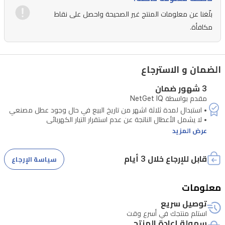
فورية
بلّغنا عن معلومات المنتج غير الصحيحة واحصل على نقاط
إلى
مكافأة.
هاتفك
الذكي.
الضمان و الاسترجاع
كما
توفر
3 شهور ضمان
مقدم بواسطة NetGet IQ
رؤية
ليلية
• لا يشمل الأعطال الناتجة عن سوء الاستخدام
واضحة،
عرض المزيد
ونظام
قابل للإرجاع خلال 3 أيام
صوتي
سياسة الإرجاع
ثنائي
معلومات
الاتجاه
توصيل سريع
للتواصل
استلم منتجك في أسرع وقت
بسهولة،
سهولة إعادة المنتج