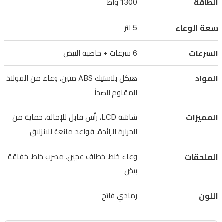
الطاقة
1300 واط
أنواع
العجين
سعة الوعاء
5 لتر
والخلطات.
تتميز
السرعات
6 سرعات + خاصية النبض
بـ
6
المواد
هيكل بلاستيك ABS متين، وعاء من الفولاذ
سرعات
المقاوم للصدأ
متغيرة
المميزات
شاشة LCD، رأس قابل للإمالة، حماية من
بالإضافة
الحرارة الزائدة، قواعد مانعة للانزلاق
إلى
خاصية
الملحقات
وعاء خلط، خطاف عجين، مضرب خلط، خفاقة
النبض،
بيض
والتي
يمكن
اللون
رمادي فاتح
التحكم