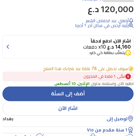
120,000 د.ع
بتجربتك
في
أبلغني عند انخفاض السّعر
المطبخ
رأيته أرخص في مكان آخر ؟ أخبرنا
مع
اشترِ الآن، ادفع لاحقاً
عجانة
14,160 د.ع
x10 دفعات
فايو
يتطلّب بطاقة كي كارد
V103-
5L.
سوف تحصل على 78 نقاط عند شراءك هذا المنتج
صُممت
تبقًى 1 فقط في المخزون
هذه
اطلبه الآن واستلمه بحلول
الإثنين، 10 أغسطس
العجانة
أضف إلى السلّة
القوية
اشتر الآن
بقدرة
1300
توصيل إلى
بغداد
واط
1 سنة مقدم من Vio
لتوفير