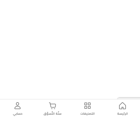
الرئيسة
التصنيفات
سلّة التّسوّق
حسابي