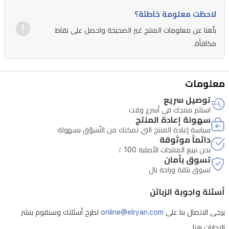
فيها
لاحظت معلومة خاطئة؟
بسهولة
بلّغنا عن معلومات المنتج غير الصحيحة واحصل على نقاط
عبر
مكافأة.
شاشة
LCD
واضحة.
معلومات
يضمن
توصيل سريع
تصميم
استلم منتجك في أسرع وقت
الرأس
سهولة إعادة المنتج
سياسة إعادة المنتج التي تمكنك من التّسوّق بسهولة
القابل
دائماً موثوقة
للإمالة
نحن نبيع المنتجات الأصلية 100 ٪
تسوق بأمان
السلامة
تسوق بثقة وراحة بال
والراحة،
أسئلة واجوبة الزبائن
بينما
يوفر
يرجى الاتصال بنا على
online@elryan.com
لطرح أسئلتك وسنقوم بنشر
الهيكل
الإجابات هنا.