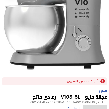
Item
تبقًى 1 فقط في المخزون
1
of
فيوو
1
عجانة فايو - V103-5L - رمادي فاتح
رمز المنتج:
V103-5L-Pro-669638a654052e0013568dd6
ارتقِ
(0 مراجعات)