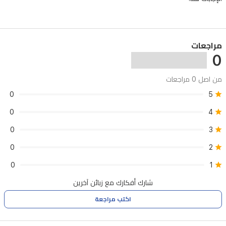
المتين
من
بلاستيك
مراجعات
ABS
0
والقواعد
من اصل 0 مراجعات
المطاطية
0
5
المانعة
0
4
للانزلاق
ثباتاً
0
3
ممتازاً
0
2
أثناء
0
1
الاستخدام.
شارك أفكارك مع زبائن آخرين
تشمل
اكتب مراجعة
الملحقات
الأساسية: