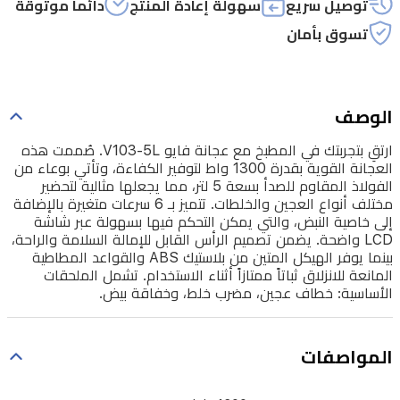
توصيل سريع
سهولة إعادة المنتج
دائماً موثوقة
الكفاءة،
تسوق بأمان
وتأتي
بوعاء
من
الوصف
الفولاذ
ارتقِ بتجربتك في المطبخ مع عجانة فايو V103-5L. صُممت هذه
المقاوم
العجانة القوية بقدرة 1300 واط لتوفير الكفاءة، وتأتي بوعاء من
للصدأ
الفولاذ المقاوم للصدأ بسعة 5 لتر، مما يجعلها مثالية لتحضير
مختلف أنواع العجين والخلطات. تتميز بـ 6 سرعات متغيرة بالإضافة
بسعة
إلى خاصية النبض، والتي يمكن التحكم فيها بسهولة عبر شاشة
5
LCD واضحة. يضمن تصميم الرأس القابل للإمالة السلامة والراحة،
لتر،
بينما يوفر الهيكل المتين من بلاستيك ABS والقواعد المطاطية
المانعة للانزلاق ثباتاً ممتازاً أثناء الاستخدام. تشمل الملحقات
مما
الأساسية: خطاف عجين، مضرب خلط، وخفاقة بيض.
يجعلها
مثالية
المواصفات
لتحضير
مختلف