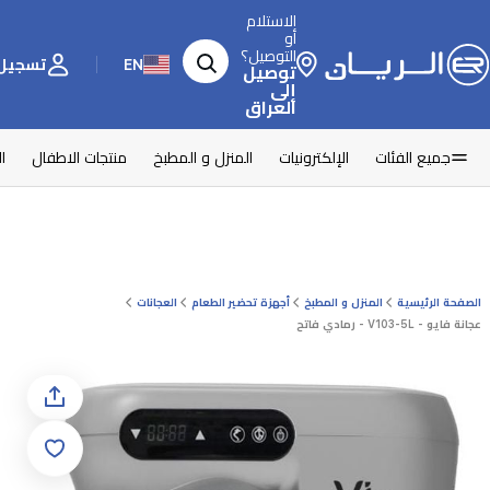
الاستلام
أو
التوصيل؟
EN
تسجيل 
توصيل
إلى
العراق
جميع الفئات
الإلكترونيات
المنزل و المطبخ
منتجات الاطفال
ا
الصفحة الرئيسية
المنزل و المطبخ
أجهزة تحضير الطعام
العجانات
عجانة فايو - V103-5L - رمادي فاتح