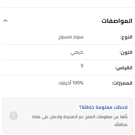
المواصفات
النوع:
سويتر منسوج
اللون:
كريمي
S
القياس:
المميزات:
100% أكريليك
لاحظت معلومة خاطئة؟
بلّغنا عن معلومات المنتج غير الصحيحة واحصل على نقاط
مكافأة.