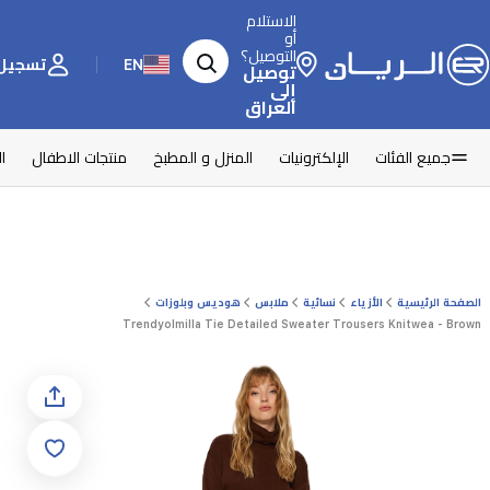
الاستلام
أو
التوصيل؟
EN
تسجيل 
توصيل
إلى
العراق
جميع الفئات
الإلكترونيات
المنزل و المطبخ
منتجات الاطفال
ا
الصفحة الرئيسية
الأزياء
نسائية
ملابس
هوديس وبلوزات
Trendyolmilla Tie Detailed Sweater Trousers Knitwea - Brown