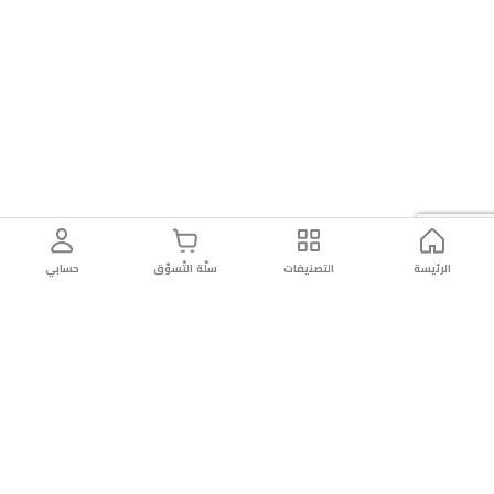
الرئيسة
التصنيفات
سلّة التّسوّق
حسابي
توصيل
سهولة إعادة
تسوق
دائماً