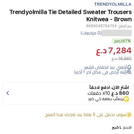
TRENDYOLMILLA
4
Trendyolmilla Tie Detailed Sweater Trousers
Knitwea - Brown
رمز المنتج:
8683048784754
(0 مراجعات)
57%
خصم
7,284 د.ع
16,940 د.ع
أبلغني عند انخفاض السّعر
رأيته أرخص في مكان آخر ؟ أخبرنا
اشترِ الآن، ادفع لاحقاً
860 د.ع
x10 دفعات
يتطلّب بطاقة كي كارد
سوف تحصل على 5 نقاط عند شراءك هذا المنتج
الحجم:
L كبير