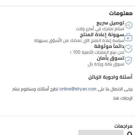
معلومات
توصيل سريع
استلم منتجك في أسرع وقت
سهولة إعادة المنتج
سياسة إعادة المنتج التي تمكنك من التّسوّق بسهولة
دائماً موثوقة
نحن نبيع المنتجات الأصلية 100 ٪
تسوق بأمان
تسوق بثقة وراحة بال
أسئلة واجوبة الزبائن
يرجى الاتصال بنا على
online@elryan.com
لطرح أسئلتك وسنقوم بنشر
الإجابات هنا.
مراجعات
0