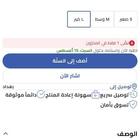
S صغير
M وسط
L كبير
تبقًى 1 فقط في المخزون
اطلبه الآن واستلمه بحلول
السبت، 15 أغسطس
أضف إلى السلّة
اشتر الآن
توصيل إلى
بغداد
توصيل سريع
سهولة إعادة المنتج
دائماً موثوقة
تسوق بأمان
الوصف