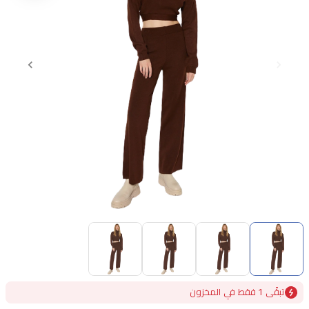
Item
1
of
4
Item
تبقًى 1 فقط في المخزون
1
of