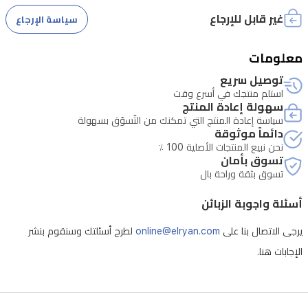
غير قابل للإرجاع
سياسة الإرجاع
معلومات
توصيل سريع
استلم منتجك في أسرع وقت
سهولة إعادة المنتج
سياسة إعادة المنتج التي تمكنك من التّسوّق بسهولة
دائماً موثوقة
نحن نبيع المنتجات الأصلية 100 ٪
تسوق بأمان
تسوق بثقة وراحة بال
أسئلة واجوبة الزبائن
يرجى الاتصال بنا على
online@elryan.com
لطرح أسئلتك وسنقوم بنشر
الإجابات هنا.
- فتح الجهاز بشكل غير مصرح به يلغي الصيانة