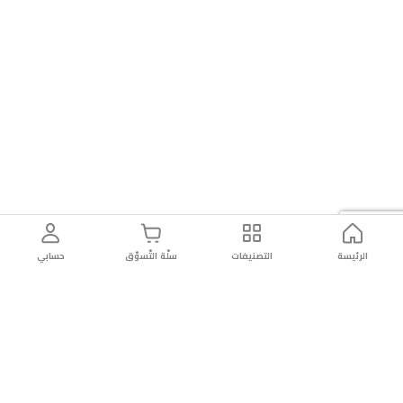
الرئيسة
التصنيفات
سلّة التّسوّق
حسابي