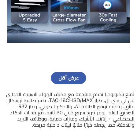
التبريد
والتدفئة،
مما
يجعله
خيارًا
مثاليًا
لبيئات
داخلية
مريحة.
عرض أقل
تمتع بتكنولوجيا تحكم متقدمة مع مكيف الهواء السبليت الجداري
من تي سي ال، طراز TAC-18CHSD/MAX. يضم ضاغط تروبيكال
فائق، وتقنية توفير الطاقة AI، والتحكم الصوتي، وغاز R32
الصديق للبيئة. يوفر تبريد سريع خلال 30 ثانية، مع قدرات الذكاء
الاصطناعي + إنترنت الأشياء، وميزات حماية، ووظائف التبريد
والتدفئة، مما يجعله خيارًا مثاليًا لبيئات داخلية مريحة.