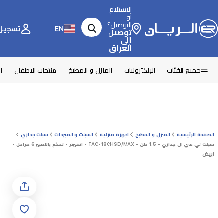
الاستلام
أو
التوصيل؟
EN
تسجيل 
توصيل
إلى
العراق
جميع الفئات
الإلكترونيات
المنزل و المطبخ
منتجات الاطفال
ا
الصفحة الرئيسية
المنزل و المطبخ
اجهزة منزلية
السبلت و المبردات
سبلت جداري
سبلت تي سي ال جداري - 1.5 طن - TAC-18CHSD/MAX - انفيرتر - تحكم بالامبير 6 مراحل -
ابيض