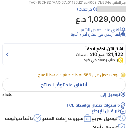
رمز المنتج:
TAC-18CHSD/MAX-67c01126d21ac4003f7b984e
تمتع
(0 مراجعات)
1,029,000 د.ع
بتكنولوجيا
تحكم
أبلغني عند انخفاض السّعر
متقدمة
رأيته أرخص في مكان آخر ؟ أخبرنا
مع
اشترِ الآن، ادفع لاحقاً
مكيف
121,422 د.ع
x10 دفعات
الهواء
يتطلّب بطاقة كي كارد
السبليت
سوف تحصل على 668 نقاط عند شراءك هذا المنتج
الجداري
أبلغني عند توفّر المنتج
من
تي
توصيل إلى
بغداد
سي
5 سنوات ضمان بواسطة TCL
غير قابل للإرجاع
ال،
توصيل سريع
سهولة إعادة المنتج
دائماً موثوقة
طراز
TAC-
تسوق بأمان