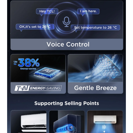
يوفر
تبريد
سريع
خلال
30
ثانية،
مع
قدرات
الذكاء
الاصطناعي
+
إنترنت
الأشياء،
وميزات
حماية،
ووظائف