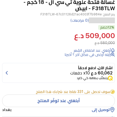
غسالة فتحة علوية تي سي ال - 18 كجم -
3
F318TLW - ابيض
رمز المنتج:
F318TLW-67c01126d21ac4003f7b984e
اكتشف
(0 مراجعات)
12%
غسالة
خصم
509,000 د.ع
TCL
F318TLW
580,000 د.ع
تعبئة
أبلغني عند انخفاض السّعر
علوية
رأيته أرخص في مكان آخر ؟ أخبرنا
كاملة
اشترِ الآن، ادفع لاحقاً
الأوتوماتيك
60,062 د.ع
x10 دفعات
بسعة
يتطلّب بطاقة كي كارد
18
كجم.
سوف تحصل على 331 نقاط عند شراءك هذا المنتج
تأتي
أبلغني عند توفّر المنتج
مع
توصيل إلى
بغداد
موزع