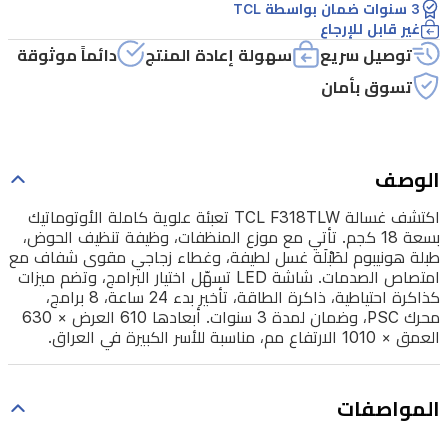
3 سنوات ضمان بواسطة TCL
المنظفات،
غير قابل للإرجاع
وظيفة
توصيل سريع
سهولة إعادة المنتج
دائماً موثوقة
تنظيف
تسوق بأمان
الحوض،
طبلة
هونيبوم
الوصف
لطَبْلَة
اكتشف غسالة TCL F318TLW تعبئة علوية كاملة الأوتوماتيك
غسل
بسعة 18 كجم. تأتي مع موزع المنظفات، وظيفة تنظيف الحوض،
لطيفة،
طبلة هونيبوم لطَبْلَة غسل لطيفة، وغطاء زجاجي مقوى شفاف مع
امتصاص الصدمات. شاشة LED تسهّل اختيار البرامج، وتضم ميزات
وغطاء
كذاكرة احتياطية، ذاكرة الطاقة، تأخير بدء 24 ساعة، 8 برامج،
زجاجي
محرك PSC، وضمان لمدة 3 سنوات. أبعادها 610 العرض × 630
العمق × 1010 الارتفاع مم، مناسبة للأسر الكبيرة في العراق.
مقوى
شفاف
مع
المواصفات
امتصاص