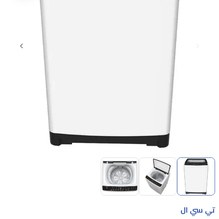
Item
1
of
3
Item
1
تي سي ال
of