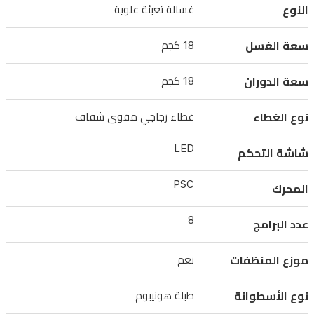
النوع
غسالة تعبئة علوية
الصدمات.
شاشة
سعة الغسل
18 كجم
LED
تسهّل
سعة الدوران
18 كجم
اختيار
البرامج،
نوع الغطاء
غطاء زجاجي مقوى شفاف
وتضم
LED
ميزات
شاشة التحكم
كذاكرة
PSC
المحرك
احتياطية،
ذاكرة
8
عدد البرامج
الطاقة،
تأخير
موزع المنظفات
نعم
بدء
24
نوع الأسطوانة
طبلة هونيبوم
ساعة،