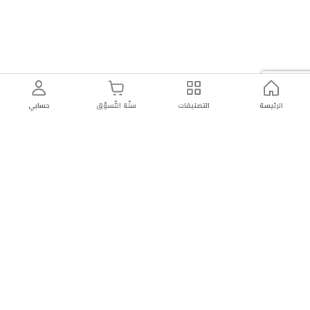
الرئيسة
التصنيفات
سلّة التّسوّق
حسابي
توصيل
سهولة إعادة
تسوق
دائماً
سريع
المنتج
بأمان
موثوقة