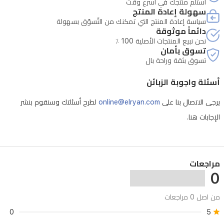
استلم منتجك في أسرع وقت
سهولة إعادة المنتج
سياسة إعادة المنتج التي تمكنك من التّسوّق بسهولة
دائماً موثوقة
نحن نبيع المنتجات الأصلية 100 ٪
تسوق بأمان
تسوق بثقة وراحة بال
أسئلة واجوبة الزبائن
يرجى الاتصال بنا على
online@elryan.com
لطرح أسئلتك وسنقوم بنشر
الإجابات هنا.
- فتح الجهاز بشكل غير مصرح به يلغي الصيانة
مراجعات
0
من اصل 0 مراجعات
0
5