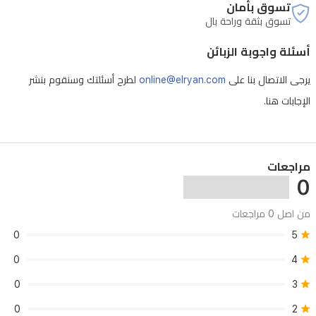
تسوق بأمان
الذكي.
تسوق بثقة وراحة بال
سيستمتع
أسئلة واجوبة الزبائن
اللاعبون
بمعدل
يرجى الاتصال بنا على
online@elryan.com
لطرح أسئلتك وسنقوم بنشر
تحديث
الإجابات هنا.
- فتح الجهاز بشكل غير مصرح به يلغي الصيانة
120
هرتز
وتقنية
مراجعات
VRR
0
ووضع
Game
من اصل 0 مراجعات
Master،
0
5
مما
0
4
يضمن
0
3
أداءً
سلساً
0
2