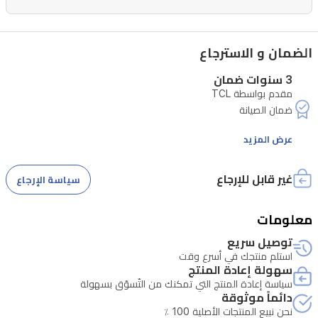
TV،
مما
يمنحك
الضمان و الاسترجاع
وصولاً
3 سنوات ضمان
سهلاً
مقدم بواسطة TCL
إلى
تطبيقات
عرض المزيد
البث
المفضلة
غير قابل للإرجاع
سياسة الإرجاع
لديك
مع
معلومات
مساعد
توصيل سريع
Google
استلم منتجك في أسرع وقت
المدمج
سهولة إعادة المنتج
سياسة إعادة المنتج التي تمكنك من التّسوّق بسهولة
للتحكم
دائماً موثوقة
الصوتي
نحن نبيع المنتجات الأصلية 100 ٪