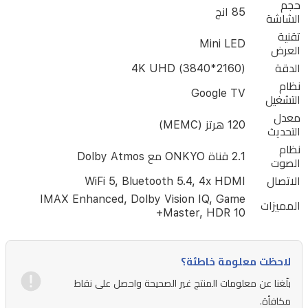
حجم
تعتيم
85 انج
الشاشة
محلي،
تقنية
Mini LED
توفر
العرض
الدقة
الشاشة
4K UHD (3840*2160)
نظام
تبايناً
Google TV
التشغيل
عميقاً
معدل
120 هرتز (MEMC)
وألواناً
التحديث
نظام
نابضة
2.1 قناة ONKYO مع Dolby Atmos
الصوت
بالحياة
الاتصال
WiFi 5, Bluetooth 5.4, 4x HDMI
وسطوعاً
IMAX Enhanced, Dolby Vision IQ, Game
المميزات
استثنائياً.
Master, HDR 10+
يعمل
التلفاز
لاحظت معلومة خاطئة؟
بنظام
بلّغنا عن معلومات المنتج غير الصحيحة واحصل على نقاط
Google
مكافأة.