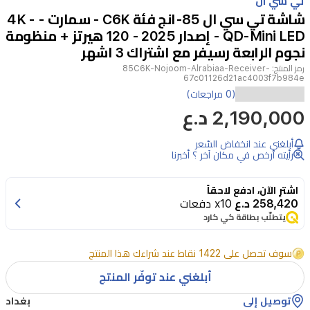
تي سي ال
of
شاشة تي سي ال 85-انج فئة C6K - سمارت - 4K -
4
QD-Mini LED - إصدار 2025 - 120 هيرتز + منظومة
نجوم الرابعة رسيفر مع اشتراك 3 اشهر
رمز المنتج:
85C6K-Nojoom-Alrabiaa-Receiver-
67c01126d21ac4003f7b984e
استمتع
(0 مراجعات)
2,190,000 د.ع
بتجربة
سينمائية
أبلغني عند انخفاض السّعر
مذهلة
رأيته أرخص في مكان آخر ؟ أخبرنا
مع
اشترِ الآن، ادفع لاحقاً
شاشة
258,420 د.ع
x10 دفعات
TCL
يتطلّب بطاقة كي كارد
85C6K،
شاشة
سوف تحصل على 1422 نقاط عند شراءك هذا المنتج
85
أبلغني عند توفّر المنتج
بوصة
توصيل إلى
بغداد
بدقة