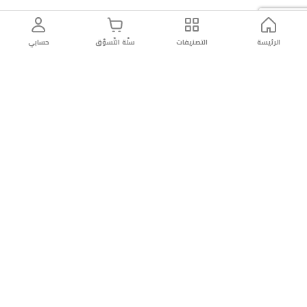
الرئيسة
التصنيفات
سلّة التّسوّق
حسابي
توصيل
سهولة إعادة
تسوق
دائماً
سريع
المنتج
بأمان
موثوقة
عن الريان
عن الريان