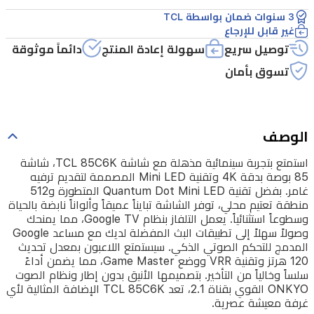
4K
3 سنوات ضمان بواسطة TCL
وتقنية
غير قابل للإرجاع
Mini
توصيل سريع
سهولة إعادة المنتج
دائماً موثوقة
LED
تسوق بأمان
المصممة
لتقديم
ترفيه
الوصف
غامر.
بفضل
استمتع بتجربة سينمائية مذهلة مع شاشة TCL 85C6K، شاشة
85 بوصة بدقة 4K وتقنية Mini LED المصممة لتقديم ترفيه
تقنية
غامر. بفضل تقنية Quantum Dot Mini LED المتطورة و512
Quantum
منطقة تعتيم محلي، توفر الشاشة تبايناً عميقاً وألواناً نابضة بالحياة
Dot
وسطوعاً استثنائياً. يعمل التلفاز بنظام Google TV، مما يمنحك
Mini
وصولاً سهلاً إلى تطبيقات البث المفضلة لديك مع مساعد Google
LED
المدمج للتحكم الصوتي الذكي. سيستمتع اللاعبون بمعدل تحديث
المتطورة
120 هرتز وتقنية VRR ووضع Game Master، مما يضمن أداءً
سلساً وخالياً من التأخير. بتصميمها الأنيق بدون إطار ونظام الصوت
و512
ONKYO القوي بقناة 2.1، تعد TCL 85C6K الإضافة المثالية لأي
منطقة
غرفة معيشة عصرية.