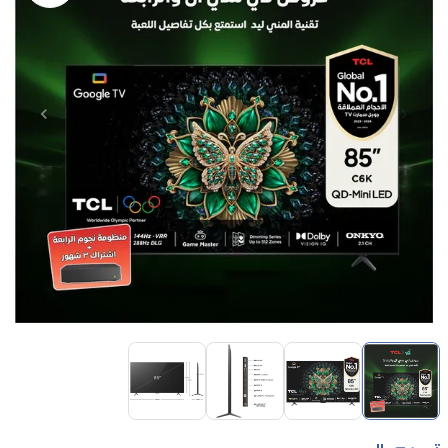
Item
1
of
4
Item
1