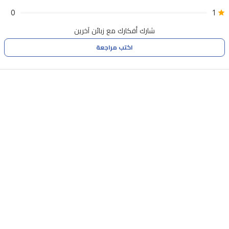
وخالياً
0
1
من
شارك أفكارك مع زبائن آخرين
التأخير.
اكتب مراجعة
بتصميمها
الأنيق
بدون
إطار
ونظام
الصوت
ONKYO
القوي
بقناة
2.1،
تعد
TCL
85C6K