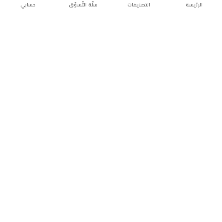
الرئيسة
التصنيفات
سلّة التّسوّق
حسابي
توصيل
سهولة إعادة
تسوق
دائماً
سريع
المنتج
بأمان
موثوقة
عن الريان
عن الريان
التّسوّق عبر الانترنت
التّسوّق عبر الانترنت