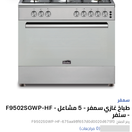
Item
1
سمفر
of
طباخ غازي سمفر - 5 مشاعل - F9502SGWP-HF
1
- سلفر
رمز المنتج:
F9502SGWP-HF-675aa98f657d0d0020d675f0
(0 مراجعات)