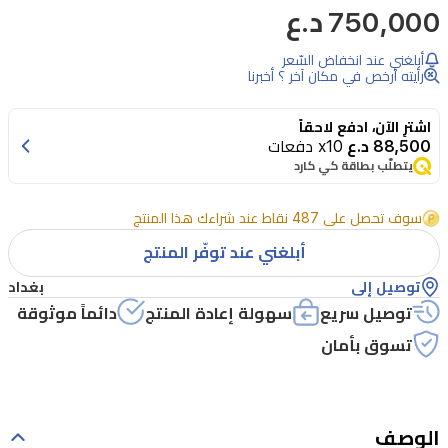
750,000 د.ع
أبلغني عند انخفاض السّعر
رأيته أرخص في مكان آخر ؟ أخبرنا
اشترِ الآن، ادفع لاحقاً
88,500 د.ع
x10 دفعات
يتطلّب بطاقة كي كارد
سوف تحصل على 487 نقاط عند شراءك هذا المنتج
أبلغني عند توفّر المنتج
توصيل إلى
بغداد
توصيل سريع
سهولة إعادة المنتج
دائماً موثوقة
تسوق بأمان
الوصف