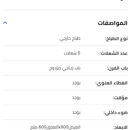
المواصفات
نوع الطباخ:
طباخ خارجي
عدد الشعلات:
5 شعلات
باب الفرن:
باب زجاجي مزدوج
الغطاء العلوي:
يوجد
مؤقت:
يوجد
ضوء داخلي:
يوجد
الابعاد:
العرضx900العمق600 ملم