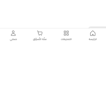
الرئيسة
التصنيفات
سلّة التّسوّق
حسابي
توصيل
سهولة إعادة
تسوق
دائماً
سريع
المنتج
بأمان
موثوقة