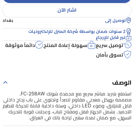
وتحتوي
اشتر الآن
على
توصيل إلى
بغداد
باب
2 سنوات ضمان بواسطة شركة المنزل للإلكترونيات
زجاج
غير قابل للإرجاع
داخلي
توصيل سريع
سهولة إعادة المنتج
دائماً موثوقة
قابل
تسوق بأمان
للانزلاق،
وضوء
LED
الوصف
داخلي،
استمتع بتبريد مباشر سريع مع مجمدة شونك FC-258AW.
وسلة
مصممة بهيكل معدني مقاوم للصدأ وتحتوي على باب زجاج داخلي
داخلية
قابل للانزلاق، وضوء LED داخلي، وسلة داخلية قابلة للحركة لتنظيم
التجميد. يشمل الجهاز قفل ومفتاح للباب، وعجلات قوية للتحريك
قابلة
السهل، مع ضمان لمدة سنتين لراحة بالك في العراق.
للحركة
لتنظيم