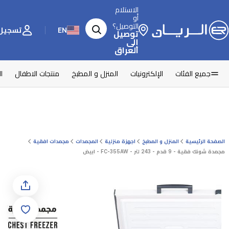
الاستلام
أو
التوصيل؟
EN
تسجيل 
توصيل
إلى
العراق
جميع الفئات
الإلكترونيات
المنزل و المطبخ
منتجات الاطفال
ا
الصفحة الرئيسية
المنزل و المطبخ
اجهزة منزلية
المجمدات
مجمدات افقية
مجمدة شونك فقية - 9 قدم - 243 لتر - FC-355AW - ابيض