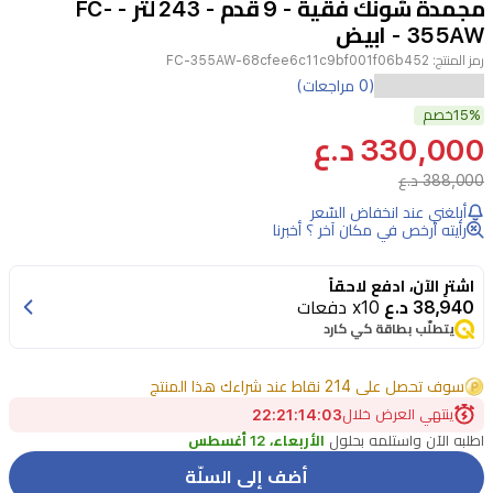
مجمدة شونك فقية - 9 قدم - 243 لتر - FC-
4
355AW - ابيض
رمز المنتج:
FC-355AW-68cfee6c11c9bf001f06b452
استمتع
(0 مراجعات)
15%
بتبريد
خصم
330,000 د.ع
مباشر
388,000 د.ع
سريع
أبلغني عند انخفاض السّعر
مع
رأيته أرخص في مكان آخر ؟ أخبرنا
مجمدة
شونك
اشترِ الآن، ادفع لاحقاً
38,940 د.ع
x10 دفعات
FC-
258AW.
يتطلّب بطاقة كي كارد
مصممة
سوف تحصل على 214 نقاط عند شراءك هذا المنتج
بهيكل
ينتهي العرض خلال
03
:
14
:
21
:
21
معدني
اطلبه الآن واستلمه بحلول
الأربعاء، 12 أغسطس
مقاوم
أضف إلى السلّة
للصدأ