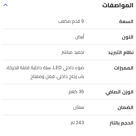
المواصفات
التجميد.
يشمل
السعة
9 قدم مكعب
الجهاز
قفل
اللون
أبيض
ومفتاح
للباب،
نظام التبريد
تجميد مباشر
وعجلات
المميزات
ضوء داخلي LED، سلة داخلية قابلة للحركة،
قوية
باب زجاج داخلي، قفل ومفتاح
للتحريك
السهل،
الوزن الصافي
35 كغم
مع
ضمان
الضمان
سنتان
لمدة
الحجم باللتر
243 لتر
سنتين
لراحة