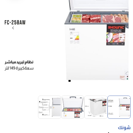
Item
1
of
4
Item
1
شونك
of