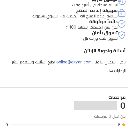
استلم منتجك في أسرع وقت
سهولة إعادة المنتج
سياسة إعادة المنتج التي تمكنك من التّسوّق بسهولة
دائماً موثوقة
نحن نبيع المنتجات الأصلية 100 ٪
تسوق بأمان
تسوق بثقة وراحة بال
أسئلة واجوبة الزبائن
يرجى الاتصال بنا على
online@elryan.com
لطرح أسئلتك وسنقوم بنشر
الإجابات هنا.
مراجعات
0
من اصل 0 مراجعات
0
5