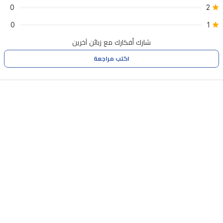
لضبط
0
2
الحرارة
0
1
بدقة.
شارك أفكارك مع زبائن آخرين
اكتب مراجعة