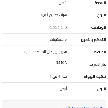
السعة
1 طن
بتشغيل
هادئ
النوع
سبلت جداري أنفيرتر
وتدفق
هواء
الوظيفة
تبريد وتدفئة
قوي
التحكم بالأمبير
5 مستويات
يوزع
في
الضاغط
سوبر تروبيكال للمناطق الحارة
أربعة
اتجاهات،
R410A
غاز التبريد
مع
فلتر
تنقية الهواء
فلتر 4 في 1
4
في
اللون
أبيض
1
لتنقية
الهواء.