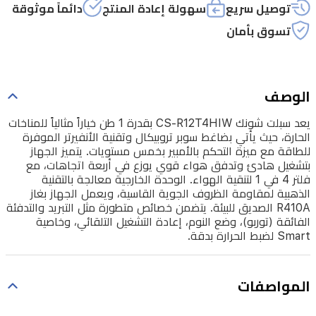
توصيل سريع
سهولة إعادة المنتج
دائماً موثوقة
بضاغط
تسوق بأمان
سوبر
تروبيكال
وتقنية
الوصف
الأنفيرتر
الموفرة
يعد سبلت شونك CS-R12T4HIW بقدرة 1 طن خياراً مثالياً للمناخات
الحارة، حيث يأتي بضاغط سوبر تروبيكال وتقنية الأنفيرتر الموفرة
للطاقة
للطاقة مع ميزة التحكم بالأمبير بخمس مستويات. يتميز الجهاز
مع
بتشغيل هادئ وتدفق هواء قوي يوزع في أربعة اتجاهات، مع
فلتر 4 في 1 لتنقية الهواء. الوحدة الخارجية معالجة بالتقنية
ميزة
الذهبية لمقاومة الظروف الجوية القاسية، ويعمل الجهاز بغاز
التحكم
R410A الصديق للبيئة. يتضمن خصائص متطورة مثل التبريد والتدفئة
الفائقة (توربو)، وضع النوم، إعادة التشغيل التلقائي، وخاصية
بالأمبير
Smart لضبط الحرارة بدقة.
بخمس
مستويات.
المواصفات
يتميز
الجهاز