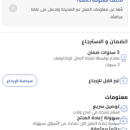
لاحظت معلومة خاطئة؟
الوحدة
بلّغنا عن معلومات المنتج غير الصحيحة واحصل على نقاط
الخارجية
مكافأة.
معالجة
بالتقنية
الضمان و الاسترجاع
الذهبية
لمقاومة
3 سنوات ضمان
مقدم بواسطة شركة المنزل للإلكترونيات
الظروف
3 سنوات
الجوية
القاسية،
غير قابل للإرجاع
سياسة الإرجاع
ويعمل
الجهاز
معلومات
بغاز
توصيل سريع
R410A
استلم منتجك في أسرع وقت
سهولة إعادة المنتج
الصديق
سياسة إعادة المنتج التي تمكنك من التّسوّق بسهولة
للبيئة.
دائماً موثوقة