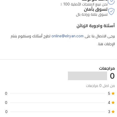
نحن نبيع المنتجات الأصلية 100 ٪
يتضمن
تسوق بأمان
خصائص
تسوق بثقة وراحة بال
متطورة
أسئلة واجوبة الزبائن
مثل
التبريد
يرجى الاتصال بنا على
online@elryan.com
لطرح أسئلتك وسنقوم بنشر
والتدفئة
الإجابات هنا.
الفائقة
(توربو)،
وضع
مراجعات
0
النوم،
إعادة
من اصل 0 مراجعات
التشغيل
0
5
التلقائي،
0
4
وخاصية
0
3
Smart