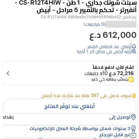
سبلت شونك جداري - 1 طن - CS-R12T4HIW -
3
أنفيرتر - تحكم بالأمبير 5 مراحل - أبيض
رمز المنتج:
CS-R12T4HIW-68cfee6c11c9bf001f06b452
يعد
(0 مراجعات)
612,000 د.ع
سبلت
شونك
أبلغني عند انخفاض السّعر
CS-
رأيته أرخص في مكان آخر ؟ أخبرنا
R12T4HIW
بقدرة
اشترِ الآن، ادفع لاحقاً
1
72,216 د.ع
x10 دفعات
طن
يتطلّب بطاقة كي كارد
خياراً
سوف تحصل على 397 نقاط عند شراءك هذا المنتج
مثالياً
أبلغني عند توفّر المنتج
للمناخات
الحارة،
توصيل إلى
بغداد
حيث
3 سنوات ضمان بواسطة شركة المنزل للإلكترونيات
يأتي
غير قابل للإرجاع