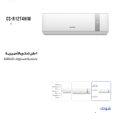
Item
1
of
3
Item
1
شونك
of