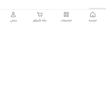
الرئيسة
التصنيفات
سلّة التّسوّق
حسابي
توصيل
سهولة إعادة
تسوق
دائماً
سريع
المنتج
بأمان
موثوقة
عن الريان
عن الريان