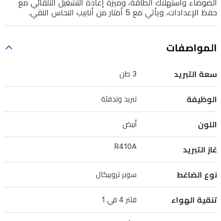
الضوضاء واستهلاك الطاقة، وميزة إعادة التشغيل التلقائي مع
لتحمل
حفظ الإعدادات، ويأتي مع 5 أمتار من أنابيب النحاس النقي.
أقسى
الظروف
المواصفات
المناخية.
يتميز
سعة التبريد
3 طن
الجهاز
بتقنية
الوظيفة
تبريد وتدفئة
المعالجة
اللون
أبيض
الذهبية
للوحدة
R410A
غاز التبريد
الخارجية
لمقاومة
نوع الضاغط
سوبر تروبيكال
التآكل،
تنقية الهواء
فلتر 4 في 1
وفلتر
4