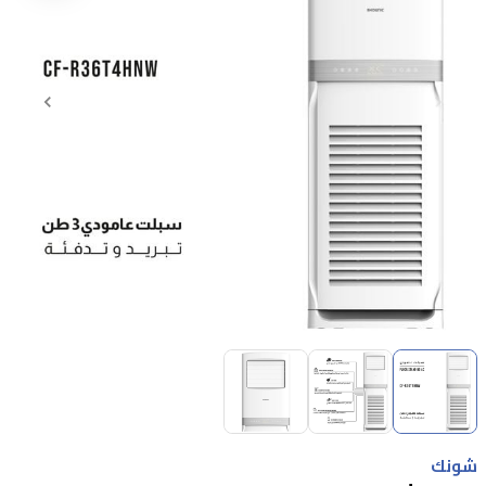
Item
1
of
3
Item
1
شونك
of