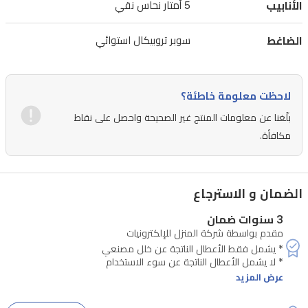
في
الأنابيب
5 أمتار نحاس نقي
1
لتنقية
الضاغط
سوبر تروبيكال استوائي
الهواء،
بالإضافة
لاحظت معلومة خاطئة؟
إلى
بلّغنا عن معلومات المنتج غير الصحيحة واحصل على نقاط
استخدام
مكافأة.
غاز
التبريد
R410A
الضمان و الاسترجاع
الصديق
للبيئة.
3 سنوات ضمان
مقدم بواسطة شركة المنزل للإلكترونيات
يوفر
الجهاز
عرض المزيد
ميزات
ذكية