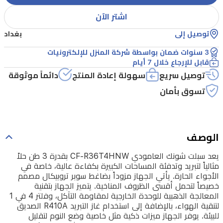
الكبيرة
اشتر الآن
بكفاءة
توصيل إلى
بغداد
عالية،
خاصة
3 سنوات ضمان بواسطة شركة المنزل للإلكترونيات
قابل للإرجاع خلال 7 أيام
في
توصيل سريع
سهولة إعادة المنتج
دائماً موثوقة
الأجواء
تسوق بأمان
الحارة.
يأتي
الجهاز
الوصف
مزوداً
يعد سبلت شونك العامودي CF-R36T4HNW بقدرة 3 طن حلاً
بضاغط
مثالياً لتبريد وتدفئة المساحات الكبيرة بكفاءة عالية، خاصة في
سوبر
الأجواء الحارة. يأتي الجهاز مزوداً بضاغط سوبر تروبيكال مصمم
خصيصاً لتحمل أقسى الظروف المناخية. يتميز الجهاز بتقنية
تروبيكال
المعالجة الذهبية للوحدة الخارجية لمقاومة التآكل، وفلتر 4 في 1
مصمم
لتنقية الهواء، بالإضافة إلى استخدام غاز التبريد R410A الصديق
للبيئة. يوفر الجهاز ميزات ذكية مثل خاصية وضع النوم لتقليل
خصيصاً