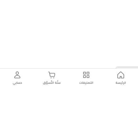
الرئيسة
التصنيفات
سلّة التّسوّق
حسابي