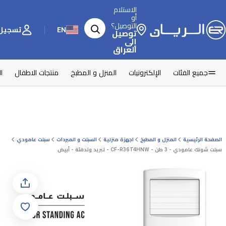
الاستلام
أو
التوصيل؟
EN
تسجيل 
توصيل
إلى
العراق
جميع الفئات
الإلكترونيات
المنزل و المطبخ
منتجات الاطفال
ا
الصفحة الرئيسية
المنزل و المطبخ
اجهزة منزلية
السبلت و المبردات
سبلت عامودي
سبلت شونك عامودي - 3 طن - CF-R36T4HNW - تبريد وتدفئة - أبيض