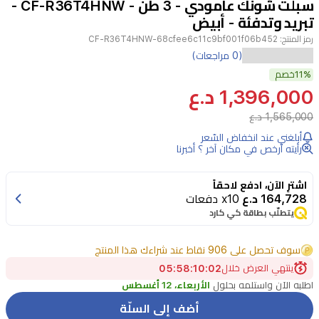
سبلت شونك عامودي - 3 طن - CF-R36T4HNW -
3
تبريد وتدفئة - أبيض
رمز المنتج:
CF-R36T4HNW-68cfee6c11c9bf001f06b452
يعد
(0 مراجعات)
11%
سبلت
خصم
1,396,000 د.ع
شونك
1,565,000 د.ع
العامودي
CF-
أبلغني عند انخفاض السّعر
R36T4HNW
رأيته أرخص في مكان آخر ؟ أخبرنا
بقدرة
3
اشترِ الآن، ادفع لاحقاً
164,728 د.ع
x10 دفعات
طن
يتطلّب بطاقة كي كارد
حلاً
مثالياً
سوف تحصل على 906 نقاط عند شراءك هذا المنتج
لتبريد
ينتهي العرض خلال
02
:
10
:
58
:
04
اطلبه الآن واستلمه بحلول
الأربعاء، 12 أغسطس
وتدفئة
المساحات
أضف إلى السلّة