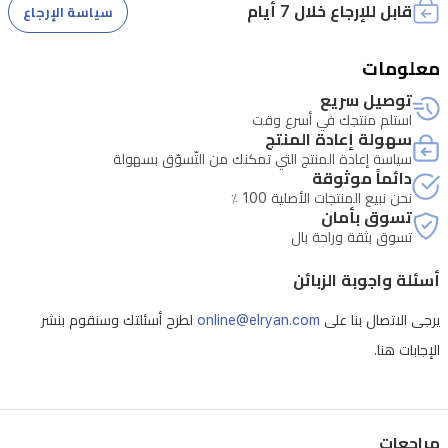
قابل للإرجاع خلال 7 أيام
سياسة الإرجاع
مثل
خاصية
معلومات
وضع
* تتطلب الصيانة التحقق من الرقم التسلسلي للجهاز
توصيل سريع
النوم
استلم منتجك في أسرع وقت
لتقليل
سهولة إعادة المنتج
سياسة إعادة المنتج التي تمكنك من التّسوّق بسهولة
الضوضاء
دائماً موثوقة
واستهلاك
نحن نبيع المنتجات الأصلية 100 ٪
تسوق بأمان
الطاقة،
تسوق بثقة وراحة بال
وميزة
أسئلة واجوبة الزبائن
إعادة
التشغيل
يرجى الاتصال بنا على
online@elryan.com
لطرح أسئلتك وسنقوم بنشر
التلقائي
الإجابات هنا.
مع
حفظ
الإعدادات،
مراجعات