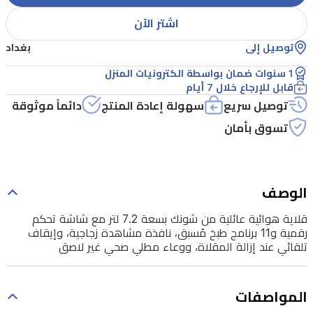
برنامج
اشتر الآن
طبخ
مُسبق،
توصيل إلى
بغداد
نافذة
1 سنوات ضمان بواسطة الكترونيات المنزل
قابل للإرجاع خلال 7 أيام
مشاهدة
توصيل سريع
سهولة إعادة المنتج
دائماً موثوقة
زجاجية،
تسوق بأمان
وإيقاف
تلقائي
عند
الوصف
إزالة
المقلاة،
قلاية هوائية عائلية من شونك بسعة 7.2 لتر مع شاشة تحكم
رقمية و11 برنامج طبخ مُسبق، نافذة مشاهدة زجاجية، وإيقاف
ووعاء
تلقائي عند إزالة المقلاة، ووعاء مطلي صحي غير لاصق
مطلي
صحي
المواصفات
غير