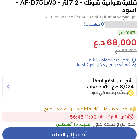
قلاية هوائية شونك - 7.2 لتر - AF-D75LW3 -
4
اسود
رمز المنتج:
AF-D75LW3-68cfee6c11c9bf001f06b452
قلاية
(0 مراجعات)
18%
هوائية
خصم
68,000 د.ع
عائلية
83,000 د.ع
من
أبلغني عند انخفاض السّعر
شونك
رأيته أرخص في مكان آخر ؟ أخبرنا
بسعة
7.2
اشترِ الآن، ادفع لاحقاً
لتر
8,024 د.ع
x10 دفعات
يتطلّب بطاقة كي كارد
مع
شاشة
سوف تحصل على 44 نقاط عند شراءك هذا المنتج
تحكم
ينتهي العرض خلال
00
:
11
:
45
:
56
رقمية
اطلبه الآن واستلمه بحلول
السبت، 15 أغسطس
و11
أضف إلى السلّة