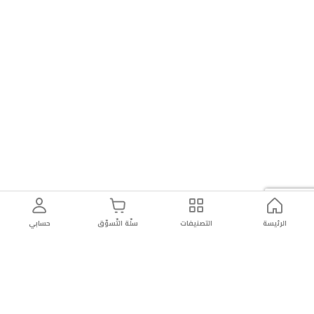
الرئيسة
التصنيفات
سلّة التّسوّق
حسابي