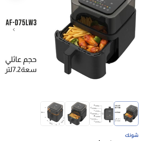
Item
1
of
4
Item
1
شونك
of