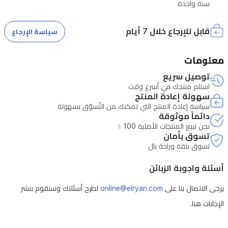
سنة واحدة
قابل للإرجاع خلال 7 أيام
سياسة الإرجاع
معلومات
توصيل سريع
استلم منتجك في أسرع وقت
سهولة إعادة المنتج
سياسة إعادة المنتج التي تمكنك من التّسوّق بسهولة
دائماً موثوقة
نحن نبيع المنتجات الأصلية 100 ٪
تسوق بأمان
تسوق بثقة وراحة بال
أسئلة واجوبة الزبائن
يرجى الاتصال بنا على
online@elryan.com
لطرح أسئلتك وسنقوم بنشر
الإجابات هنا.