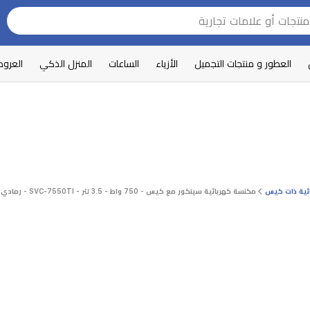
العطور و منتجات التجميل
الأزياء
الساعات
المنزل الذكي
العرو
ئية ذات كيس
مكنسة كهربائية سينكور مع كيس - 750 واط - 3.5 لتر - SVC-7550TI - رمادي