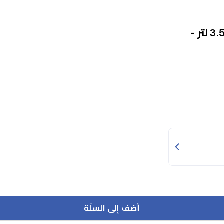
مكنسة كهربائية سينكور مع كيس - 750 واط - 3.5 لتر -
أضف إلى السلّة