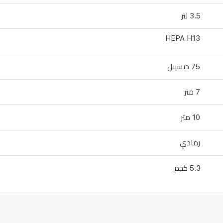
3.5 لتر
HEPA H13
75 ديسيبل
7 متر
10 متر
رمادي
5.3 كجم