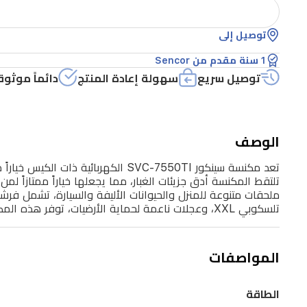
في
توصيل إلى
المنازل
والمكاتب
1 سنة مقدم من Sencor
والسيارات.
توصيل سريع
سهولة إعادة المنتج
دائماً موثوق
بفضل
محركها
الوصف
الاقتصادي
القوي
بقوة
750
تلسكوبي XXL، وعجلات ناعمة لحماية الأرضيات، توفر هذه المكنسة الراحة ونتائج تنظيف فائقة على جميع الأسطح.
واط
ونظام
فلترة
المواصفات
HEPA
H13،
الطاقة