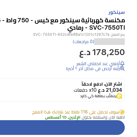
Item
1
سينكور
of
1
SVC-7550TI - رمادي
رمز المنتج:
SVC-7550TI-652cdfe88a1c1201c1297c7a
تعد
(0 مراجعات)
178,250 د.ع
مكنسة
سينكور
أبلغني عند انخفاض السّعر
SVC-
رأيته أرخص في مكان آخر ؟ أخبرنا
7550TI
الكهربائية
اشترِ الآن، ادفع لاحقاً
ذات
21,034 د.ع
x10 دفعات
يتطلّب بطاقة كي كارد
الكيس
خياراً
سوف تحصل على 116 نقاط عند شراءك هذا المنتج
مثالياً
اطلبه الآن واستلمه بحلول
الإثنين، 10 أغسطس
للتنظيف
الفعال