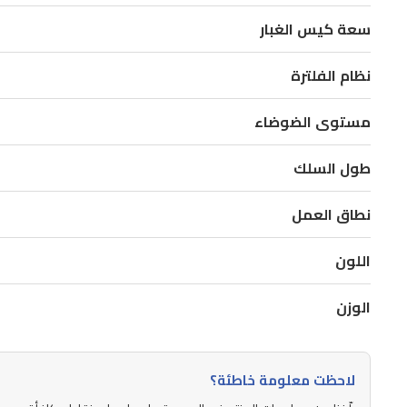
تلتقط
سعة كيس الغبار
المكنسة
أدق
نظام الفلترة
جزيئات
الغبار،
مستوى الضوضاء
مما
يجعلها
طول السلك
خياراً
نطاق العمل
ممتازاً
لمن
اللون
يعانون
من
الوزن
الحساسية.
تعمل
لاحظت معلومة خاطئة؟
المكنسة