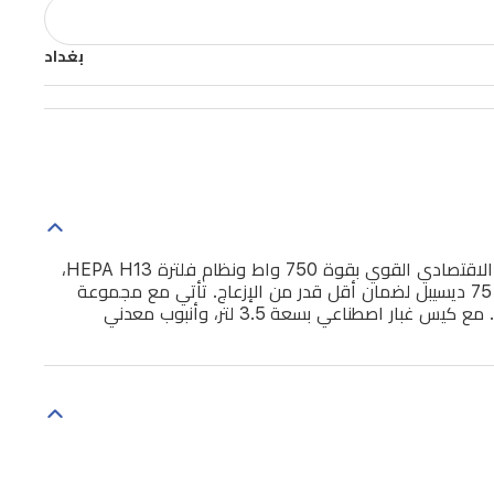
بغداد
تعد مكنسة سينكور SVC-7550TI الكهربائية ذات الكيس خياراً مثالياً للتنظيف الفعال في المنازل والمكاتب والسيارات. بفضل محركها الاقتصادي القوي بقوة 750 واط ونظام فلترة HEPA H13،
تلتقط المكنسة أدق جزيئات الغبار، مما يجعلها خياراً ممتازاً لمن يعانون من الحساسية. تعمل المكنسة بهدوء فائق بمستوى ضوضاء 75 ديسيبل لضمان أقل قدر من الإزعاج. تأتي مع مجموعة
ملحقات متنوعة للمنزل والحيوانات الأليفة والسيارة، تشمل فرشاة توربو صغيرة، ورأس لتنظيف الأرضيات الصلبة، وأدوات مرنة للشقوق. مع كيس غبار اصطناعي بسعة 3.5 لتر، وأنبوب معدني