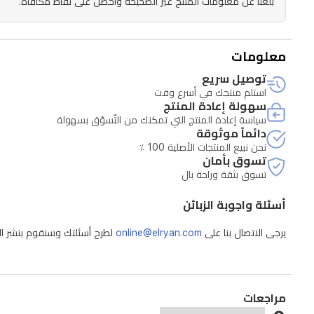
بلّغنا عن معلومات المنتج غير الصحيحة واحصل على نقاط مكافأة.
بهدوء
فائق
بمستوى
معلومات
ضوضاء
توصيل سريع
75
استلم منتجك في أسرع وقت
ديسيبل
سهولة إعادة المنتج
سياسة إعادة المنتج التي تمكنك من التّسوّق بسهولة
لضمان
دائماً موثوقة
أقل
نحن نبيع المنتجات الأصلية 100 ٪
تسوق بأمان
قدر
تسوق بثقة وراحة بال
من
أسئلة واجوبة الزبائن
الإزعاج.
تأتي
يرجى الاتصال بنا على
online@elryan.com
لطرح أسئلتك وسنقوم بنشر الإج
مع
مجموعة
ملحقات
مراجعات
متنوعة