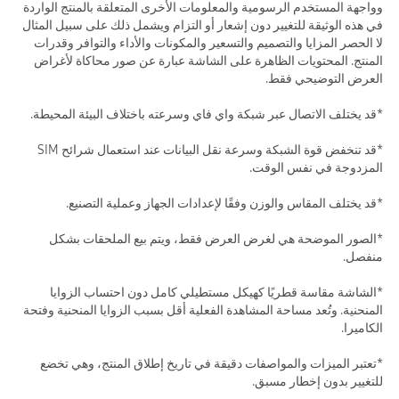
وواجهة المستخدم الرسومية والمعلومات الأخرى المتعلقة بالمنتج الواردة
في هذه الوثيقة للتغيير دون إشعار أو التزام ويشمل ذلك على سبيل المثال
لا الحصر المزايا والتصميم والتسعير والمكونات والأداء والتوافر وقدرات
المنتج. المحتويات الظاهرة على الشاشة عبارة عن صور محاكاة لأغراض
العرض التوضيحي فقط.
*قد يختلف الاتصال عبر شبكة واي فاي وسرعته باختلاف البيئة المحيطة.
*قد تنخفض قوة الشبكة وسرعة نقل البيانات عند استعمال شرائح SIM
المزدوجة في نفس الوقت.
*قد يختلف المقاس والوزن وفقًا لإعدادات الجهاز وعملية التصنيع.
*الصور الموضحة هي لغرض العرض فقط، ويتم بيع الملحقات بشكل
منفصل.
*الشاشة مقاسة قطريًا كهيكل مستطيلي كامل دون احتساب الزوايا
المنحنية. وتُعد مساحة المشاهدة الفعلية أقل بسبب الزوايا المنحنية وفتحة
الكاميرا.
*تعتبر الميزات والمواصفات دقيقة في تاريخ إطلاق المنتج، وهي تخضع
للتغيير بدون إخطار مسبق.