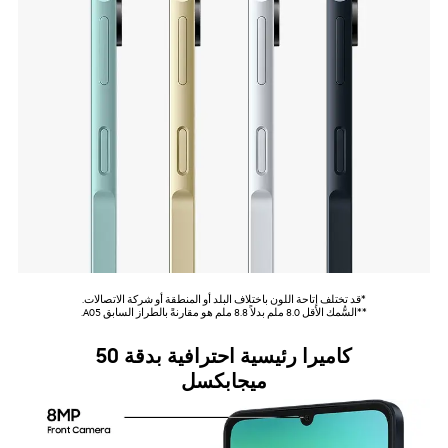
*قد تختلف إتاحة اللون باختلاف البلد أو المنطقة أو شركة الاتصالات.
**السُّمك الأقل 8.0 ملم بدلاً 8.8 ملم هو مقارنةً بالطراز السابق A05.
كاميرا رئيسية احترافية بدقة 50
ميجابكسل