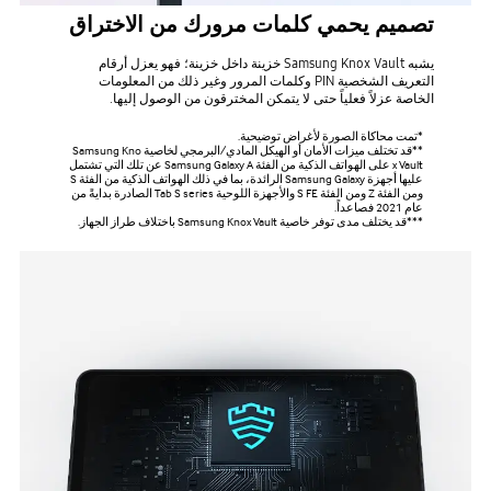
تصميم يحمي كلمات مرورك من الاختراق
يشبه Samsung Knox Vault خزينة داخل خزينة؛ فهو يعزل أرقام
التعريف الشخصية PIN وكلمات المرور وغير ذلك من المعلومات
الخاصة عزلاً فعلياً حتى لا يتمكن المخترقون من الوصول إليها.
*تمت محاكاة الصورة لأغراض توضيحية.
**قد تختلف ميزات الأمان أو الهيكل المادي/البرمجي لخاصية Samsung Kno
x Vault على الهواتف الذكية من الفئة Samsung Galaxy A عن تلك التي تشتمل
عليها أجهزة Samsung Galaxy الرائدة، بما في ذلك الهواتف الذكية من الفئة S
ومن الفئة Z ومن الفئة S FE والأجهزة اللوحية Tab S series الصادرة بدايةً من
عام 2021 فصاعداً.
***قد يختلف مدى توفر خاصية Samsung Knox Vault باختلاف طراز الجهاز.