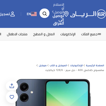
الاستلام
أو
التوصيل؟
EN
تسجيل 
توصيل
إلى
العراق
جميع الفئات
الإلكترونيات
المنزل و المطبخ
منتجات الاطفال
ا
الصفحة الرئيسية
الإلكترونيات
الموبايل و التاب
موبايل
سامسونج كلاكسي A06 - دبل سيم - 128/6 كيكابايت