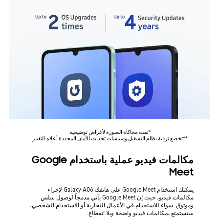
*تمت محاكاة الصورة لأغراض توضيحية.
**تخضع ترقية نظام التشغيل وسياسات تحديث الأمان المحددة أعلاه للتغيير.
مكالمات فيديو عملية باستخدام Google
Meet
يمكنك استخدام Google Meet على هاتفك Galaxy A06 لإجراء
مكالمات فيديو، حيث إن Google Meet يأتي مدمجاً لوصول سلس
وموثوق. سواء للاستخدام في الأعمال التجارية أو الاستخدام الشخصي،
ستستمتع بمكالمات فيديو واضحة وبلا انقطاع.