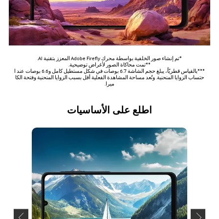
*تم إنشاء صور الخلفية بواسطة محرك Adobe Firefly المعزز بتقنية AI.
**تمت محاكاة الصور لأغراض توضيحية.
***بالقياس قطريّاً، يبلغ حجم الشاشة 6.7 بوصات في شكل مستطيل كامل و6.6 بوصات عند ا
حتساب الزوايا المنحنية. وتُعد مساحة المشاهدة الفعلية أقل بسبب الزوايا المنحنية وفتحة الكا
ميرا.
اطلع على الأساسيات