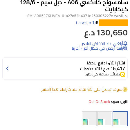
سامسونج كلاكسي A06 - دبل سيم - 128/6
4
كيكابايت
رمز المنتج:
SM-A065FZKHMEA-61a27c52b4371e280305227e
5
(1 مراجعات)
130,650 د.ع
أبلغني عند انخفاض السّعر
رأيته أرخص في مكان آخر ؟ أخبرنا
اشترِ الآن، ادفع لاحقاً
15,417 د.ع
x10 دفعات
يتطلّب بطاقة كي كارد
سوف تحصل على 85 نقاط عند شراءك هذا المنتج
اللون:
اسود
Out Of Stock