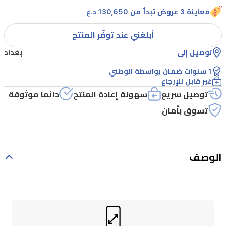
معاينة 3 عروض تبدأ من 130,650 د.ع
أبلغني عند توفّر المنتج
توصيل إلى
بغداد
1 سنوات ضمان بواسطة الوطني
غير قابل للإرجاع
توصيل سريع
سهولة إعادة المنتج
دائماً موثوقة
تسوق بأمان
الوصف