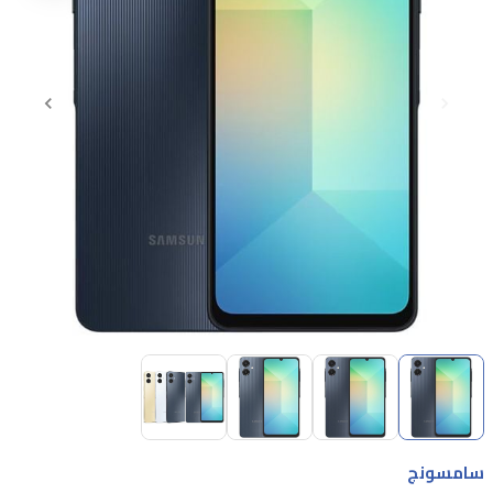
Item
1
of
4
Item
1
سامسونج
of