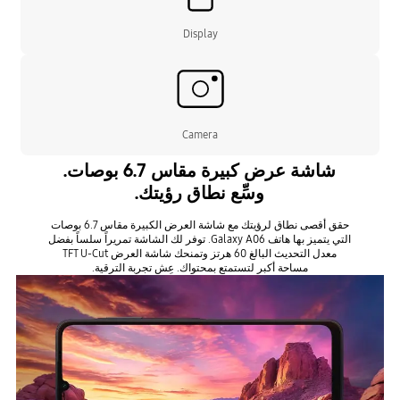
Display
Camera
شاشة عرض كبيرة مقاس 6.7 بوصات.
وسِّع نطاق رؤيتك.
حقق أقصى نطاق لرؤيتك مع شاشة العرض الكبيرة مقاس 6.7 بوصات
التي يتميز بها هاتف Galaxy A06. توفر لك الشاشة تمريراً سلساً بفضل
معدل التحديث البالغ 60 هرتز وتمنحك شاشة العرض TFT U-Cut
مساحة أكبر لتستمتع بمحتواك. عِش تجربة الترقية.