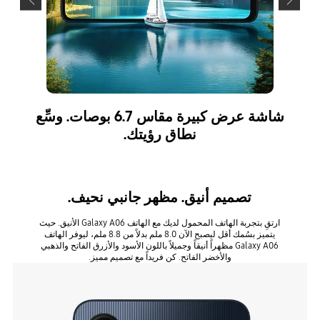
شاشة عرض كبيرة مقاس 6.7 بوصات. وسِّع
كاميرا ر
نطاق رؤيتك.
تصميم أنيق. مظهر جانبي نحيف.
ارتقِ بتجربة الهاتف المحمول لديك مع الهاتف Galaxy A06 الأنيق. حيث
يتميز بسُمك أقل ليصبح الآن 8.0 ملم بدلاً من 8.8 ملم، ليوفر الهاتف
Galaxy A06 مظهراً أنيقاً وجميلاً باللون الأسود والأزرق الفاتح والذهبي
والأخضر الفاتح. كن فريداً مع تصميم مميز.