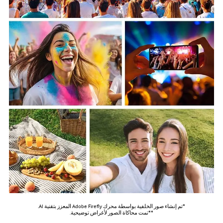
*تم إنشاء صور الخلفية بواسطة محرك Adobe Firefly المعزز بتقنية AI.
**تمت محاكاة الصور لأغراض توضيحية.