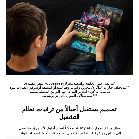
*تم إنشاء صور الخلفية بواسطة محرك Adobe Firefly المعزز بتقنية AI.
**قد تختلف خيارات الذاكرة/التخزين والتوافر وفقاً للبلد أو المنطقة أو شركة الاتصالات. تتوق
ف سعة الذاكرة/التخزين المتاحة على البرامج المحملة مسبقاً.
***تمت محاكاة الصورة لأغراض توضيحية.
تصميم يستقبل أجيالاً من ترقيات نظام
التشغيل
يظل هاتفك طراز Galaxy A06 محدّثاً لفترة أطول لأنه مزوَّد بما يصل
إلى جيلَين من ترقيات نظام التشغيل، وبتحديثات أمنية لمدة 4 سنوات.