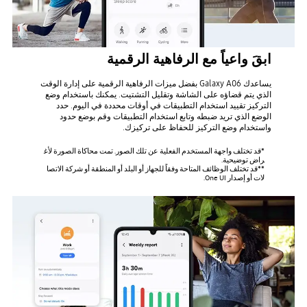
ابقَ واعياً مع الرفاهية الرقمية
يساعدك Galaxy A06 بفضل ميزات الرفاهية الرقمية على إدارة الوقت
الذي يتم قضاؤه على الشاشة وتقليل التشتيت. يمكنك باستخدام وضع
التركيز تقييد استخدام التطبيقات في أوقات محددة في اليوم. حدد
الوضع الذي تريد ضبطه وتابع استخدام التطبيقات وقم بوضع حدود
واستخدام وضع التركيز للحفاظ على تركيزك.
*قد تختلف واجهة المستخدم الفعلية عن تلك الصور. تمت محاكاة الصورة لأغ
راض توضيحية.
**قد تختلف الوظائف المتاحة وفقاً للجهاز أو البلد أو المنطقة أو شركة الاتصا
لات أو إصدار One UI.