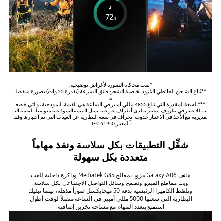
*تمت محاكاة الصورة لأغراض توضيحية.
**يُباع الشاحن الحائطي المُزود بخاصية الشحن فائق السرعة (بقدرة 25 وات) بصورة منفصل
ة.
***السعة المقدرة التي تبلغ 4855 مللي أمبير في الساعة هي القيمة النموذجية، والتي خضع
ت للاختبار في ظروف مختبرية لدى أطراف خارجية. تمثل القيمة النموذجية متوسط القيمة الت
قديرية مع الأخذ في الاعتبار حدوث انحراف في سعة البطارية عن العينات التي تم اختبارها وفق
اً لمعيار IEC 61960.
شغِّل التطبيقات بكل سلاسة ونفذ مهاماً
متعددة بكل سهولة
هاتف Galaxy A06 مزود بمعالج MediaTek G85 وذاكرة داخلية للعب
وبث مقاطع الفيديو وتصفح وسائل التواصل الاجتماعي بكل سلاسة.
وتلتقط الكاميرا الرئيسية بدقة 50 ميجابكسل صوراً مذهلة، بينما تبقيك
البطارية التي سعتها 5000 مللي أمبير في الساعة متصلاً لوقت أطول.
استمتع بتعدد المهام مع مساحة تخزين إضافية.