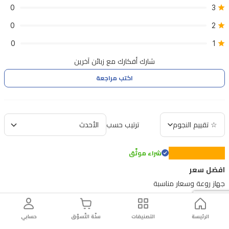
0
3
0
2
0
1
شارك أفكارك مع زبائن آخرين
اكتب مراجعة
☆ تقييم النجوم
ترتيب حسب
شراء موثّق
افضل سعر
جهاز روعة وسعار مناسبة
من قبل Ahmed Ali 12/1/2024
الرئيسة
التصنيفات
سلّة التّسوّق
حسابي