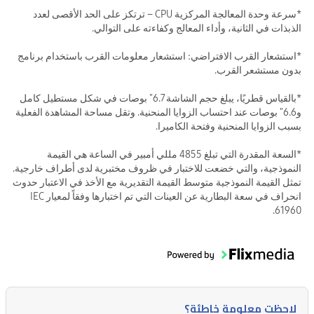
*سرعة وحدة المعالجة المركزية CPU – ترتكز على الحد الأقصى لعدد
الذبذات في الثانية، وأداء المعالج وكفاءته على التوالي.
*استشعار القرب الافتراضي: استشعار معلومات القرب باستخدام برنامج
بدون مستشعر القرب.
*بالقياس قطريًا، يبلغ حجم الشاشة 6.7" بوصات في شكل مستطيل كامل
و6.6" بوصات عند احتساب الزوايا المنحنية. وتقل مساحة المشاهدة الفعلية
بسبب الزوايا المنحنية وفتحة الكاميرا.
*السعة المقدرة التي تبلغ 4855 مللي أمبير في الساعة هي القيمة
النموذجية، والتي خضعت للاختبار في ظروف مختبرية لدى أطراف خارجية.
تمثل القيمة النموذجية متوسط القيمة التقديرية مع الأخذ في الاعتبار حدوث
انحراف في سعة البطارية عن العينات التي تم اختبارها وفقاً لمعيار IEC
61960.
لاحظت معلومة خاطئة؟