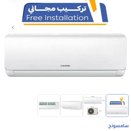
Item
1
of
4
Item
1
سامسونج
of