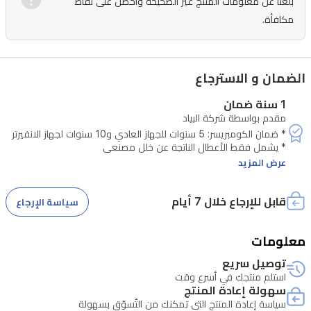
بلّغنا عن معلومات المنتج غير الصحيحة واحصل على نقاط
مكافأة.
الضمان و الاسترجاع
1 سنة ضمان
مقدم بواسطة شركة البياد
عرض المزيد
قابل للإرجاع خلال 7 أيام
سياسة الإرجاع
معلومات
توصيل سريع
استلم منتجك في أسرع وقت
*رقم الصيانة: 07712483553
سهولة إعادة المنتج
سياسة إعادة المنتج التي تمكنك من التّسوّق بسهولة