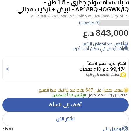
سبلت سامسونج جداري - 1.5 طن -
4
AR18BQHQGWK/IQ - ابيض + تركيب مجاني
رمز المنتج:
AR18BQHQGWK-68e3670c5f683800200bcee7
تكييف
(0 مراجعات)
843,000 د.ع
سامسونج
AR18BQHQGWK/IQ
أبلغني عند انخفاض السّعر
سبلت
رأيته أرخص في مكان آخر ؟ أخبرنا
جداري
بقدرة
اشترِ الآن، ادفع لاحقاً
99,474 د.ع
x10 دفعات
1.5
يتطلّب بطاقة كي كارد
طن
يوفر
سوف تحصل على 547 نقاط عند شراءك هذا المنتج
تبريدًا
اطلبه الآن واستلمه بحلول
الإثنين، 10 أغسطس
فعالًا
أضف إلى السلّة
وتدفئة
اشتر الآن
موثوقة
توصيل إلى
بغداد
للمساحات