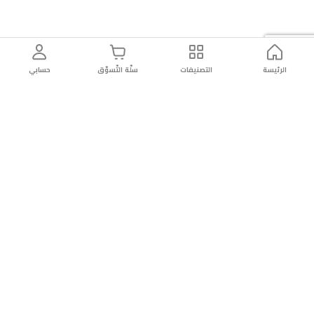
الرئيسة
التصنيفات
سلّة التّسوّق
حسابي
توصيل
سهولة إعادة
تسوق
دائماً
سريع
المنتج
بأمان
موثوقة
عن الريان
عن الريان