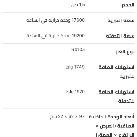
ووزنها
الحجم
1.5 طن
12.4
كغ؛
سعة التبريد
17600 وحدة حرارية في الساعة
الوحدة
الخارجية
سعة التدفئة
19200 وحدة حرارية في الساعة
89×67×34
R410a
سم
نوع الغاز
ووزنها
47.8
استهلاك الطاقة
1749 واط
كغ.
للتبريد
استهلاك
استهلاك الطاقة
1920 واط
الطاقة:
1749
للتدفئة
واط
أبعاد الوحدة الداخلية
97 × 32 × 22 سم
للتبريد
الصافية (العرض ×
و1920
الارتفاع × العمق)
واط