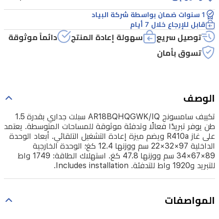
المتوسطة.
1 سنوات ضمان بواسطة شركة البياد
قابل للإرجاع خلال 7 أيام
يعتمد
توصيل سريع
سهولة إعادة المنتج
دائماً موثوقة
على
تسوق بأمان
غاز
R410a
ويضم
ميزة
الوصف
إعادة
تكييف سامسونج AR18BQHQGWK/IQ سبلت جداري بقدرة 1.5
التشغيل
طن يوفر تبريدًا فعالًا وتدفئة موثوقة للمساحات المتوسطة. يعتمد
على غاز R410a ويضم ميزة إعادة التشغيل التلقائي. أبعاد الوحدة
التلقائي.
الداخلية 97×32×22 سم ووزنها 12.4 كغ؛ الوحدة الخارجية
أبعاد
89×67×34 سم ووزنها 47.8 كغ. استهلاك الطاقة: 1749 واط
للتبريد و1920 واط للتدفئة. Includes installation.
الوحدة
الداخلية
97×32×22
المواصفات
سم