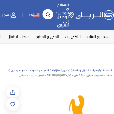
الاستلام
أو
التوصيل؟
EN
تسجيل 
توصيل
إلى
العراق
جميع الفئات
الإلكترونيات
المنزل و المطبخ
منتجات الاطفال
ا
الصفحة الرئيسية
المنزل و المطبخ
اجهزة منزلية
السبلت و المبردات
سبلت جداري
سبلت سامسونج جداري - 1.5 طن - AR18BQHQGWK/IQ - ابيض + تركيب مجاني