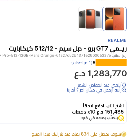
Item
1
of
2
Item
1
REALME
of
ريلمي GT7 برو - دبل سيم - 512/12 كيكابايت
2
رمز المنتج:
7 Pro-512-12GB-Mars Orange-61a27c52b4371e280305227e
5
(1 مراجعات)
1,283,770 د.ع
أبلغني عند انخفاض السّعر
رأيته أرخص في مكان آخر ؟ أخبرنا
اشترِ الآن، ادفع لاحقاً
151,485 د.ع
x10 دفعات
يتطلّب بطاقة كي كارد
سوف تحصل على 834 نقاط عند شراءك هذا المنتج