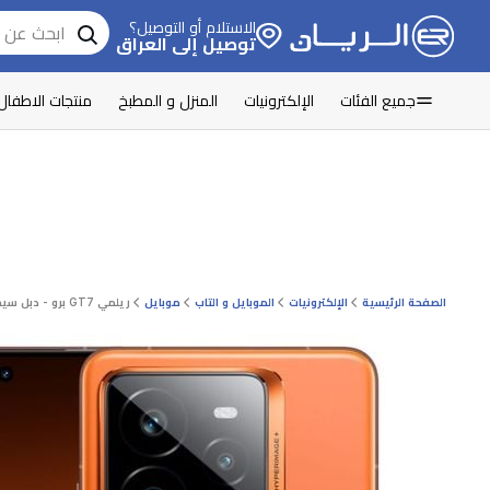
الاستلام أو التوصيل؟
توصيل إلى العراق
جميع الفئات
الإلكترونيات
المنزل و المطبخ
منتجات الاطفال
الصفحة الرئيسية
الإلكترونيات
الموبايل و التاب
موبايل
ريلمي GT7 برو - دبل سيم - 512/12 كيكابايت