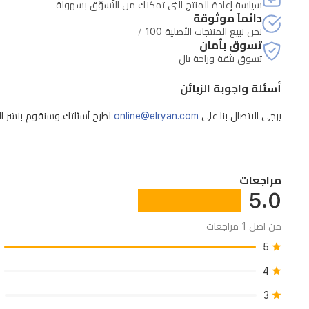
سياسة إعادة المنتج التي تمكنك من التّسوّق بسهولة
دائماً موثوقة
نحن نبيع المنتجات الأصلية 100 ٪
تسوق بأمان
تسوق بثقة وراحة بال
أسئلة واجوبة الزبائن
يرجى الاتصال بنا على
online@elryan.com
لطرح أسئلتك وسنقوم بنشر الإج
مراجعات
5.0
من اصل 1 مراجعات
• استخدام إكسسوارات أو ملحقات غير أصلية.
5
4
3