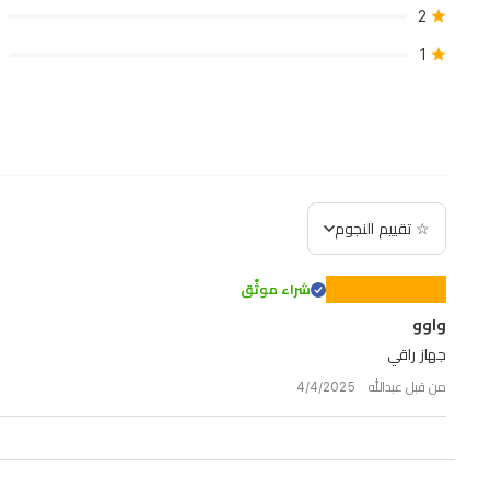
2
1
☆ تقييم النجوم
شراء موثّق
واوو
جهاز راقي
من قبل عبدالله 4/4/2025