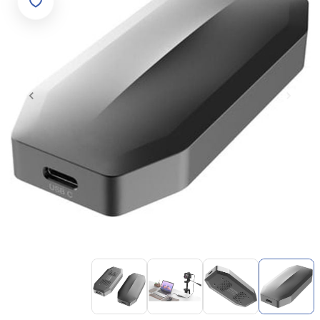
Item
1
of
4