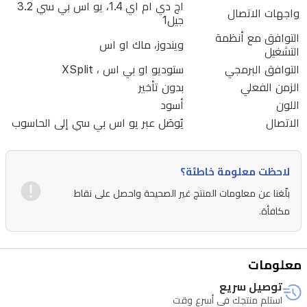
اج دي ام اي 1.4، يو اس بي سي 3.2
وXSplit
واجهات الاتصال
جيل1
وتتصل
التوافق مع أنظمة
ويندوز، ماك او اس
التشغيل
بالحاسوب
التوافق البرمجي
ستوديو او بي اس ، XSplit
عبر
الزمن الفعلي
بدون تأخير
HDMI
1.4
اللون
أسود
وUSB-
الاتصال
يُوصَل عبر يو اس بي سي إلى الحاسوب
C
3.2
Gen1
لاحظت معلومة خاطئة؟
ومتوافقة
بلّغنا عن معلومات المنتج غير الصحيحة واحصل على نقاط
مع
مكافأة.
ويندوز
وماك.
مناسبة
معلومات
للاعبين
توصيل سريع
استلم منتجك في أسرع وقت
والمبدعين