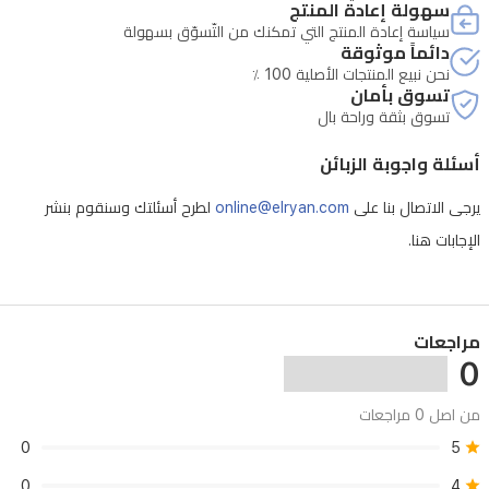
سهولة إعادة المنتج
والمذيعين
سياسة إعادة المنتج التي تمكنك من التّسوّق بسهولة
دائماً موثوقة
المباشرين
نحن نبيع المنتجات الأصلية 100 ٪
الذين
تسوق بأمان
تسوق بثقة وراحة بال
يسعون
لتحسين
أسئلة واجوبة الزبائن
إعدادات
يرجى الاتصال بنا على
online@elryan.com
لطرح أسئلتك وسنقوم بنشر
البث
الإجابات هنا.
لديهم.
مراجعات
0
من اصل 0 مراجعات
0
5
0
4