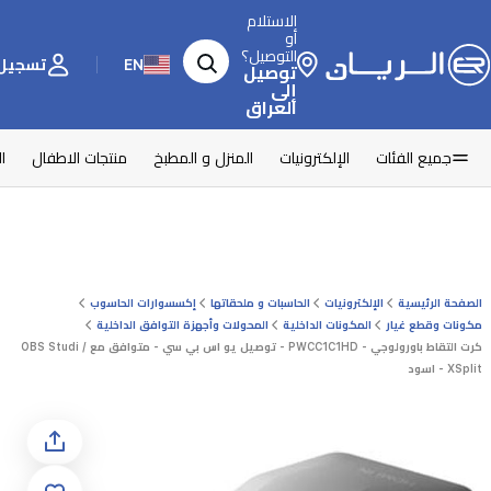
الاستلام
أو
التوصيل؟
EN
تسجيل 
توصيل
إلى
العراق
جميع الفئات
الإلكترونيات
المنزل و المطبخ
منتجات الاطفال
ا
الصفحة الرئيسية
الإلكترونيات
الحاسبات و ملحقاتها
إكسسوارات الحاسوب
مكونات وقطع غيار
المكونات الداخلية
المحولات وأجهزة التوافق الداخلية
كرت التقاط باورولوجي - PWCC1C1HD - توصيل يو اس بي سي - متوافق مع OBS Studi /
XSplit - اسود