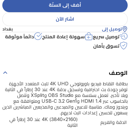
بث
أضف إلى السلّة
احترافية
وتسجيل
اشتر الآن
بدقة
توصيل إلى
بغداد
4K
توصيل سريع
سهولة إعادة المنتج
دائماً موثوقة
عند
تسوق بأمان
30
إطاراً
في
الثانية
الوصف
وبلا
بطاقة التقاط فيديو باورولوجي 4K UHD للبث المتعدد الأجهزة
تأخير.
توفر جودة بث احترافية وتسجيل بدقة 4K عند 30 إطاراً في الثانية
وبلا تأخير. تعمل بسلاسة مع OBS Studio وXSplit وتتصل
تعمل
بالحاسوب عبر HDMI 1.4 وUSB-C 3.2 Gen1 ومتوافقة مع
بسلاسة
ويندوز وماك. مناسبة للاعبين والمبدعين والمذيعين المباشرين الذين
يسعون لتحسين إعدادات البث لديهم.
مع
4K (3840×2160) عند 30 إطاراً في
الدقة والفريم
OBS
الثانية
Studio