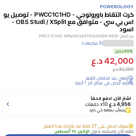
Item
1
POWEROLOGY
of
كرت التقاط باورولوجي - PWCC1C1HD - توصيل يو
4
اس بي سي - متوافق مع OBS Studi / XSplit -
اسود
رمز المنتج:
PWCC1C1HD-68fa0922e97822002b61482b
بطاقة
(0 مراجعات)
49%
التقاط
خصم
42,000 د.ع
فيديو
82,000 د.ع
باورولوجي
4K
أبلغني عند انخفاض السّعر
UHD
رأيته أرخص في مكان آخر ؟ أخبرنا
للبث
اشترِ الآن، ادفع لاحقاً
المتعدد
4,956 د.ع
x10 دفعات
الأجهزة
يتطلّب بطاقة كي كارد
توفر
سوف تحصل على 27 نقاط عند شراءك هذا المنتج
جودة
اطلبه الآن واستلمه بحلول
الإثنين، 10 أغسطس