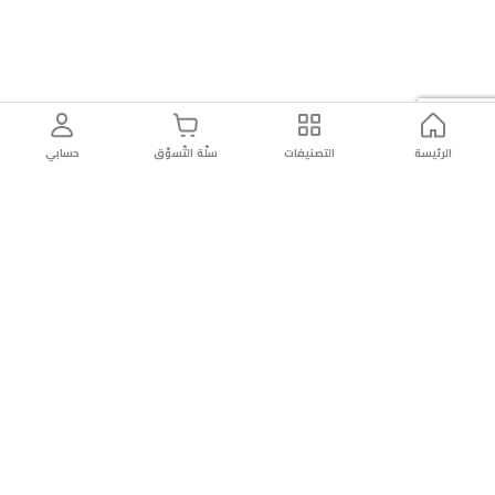
الرئيسة
التصنيفات
سلّة التّسوّق
حسابي
توصيل
سهولة إعادة
تسوق
دائماً
سريع
المنتج
بأمان
موثوقة