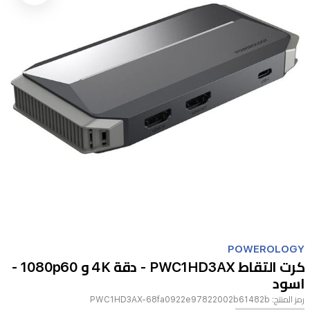
Item
1
POWEROLOGY
of
كرت التقاط PWC1HD3AX - دقة 4K و 1080p60 -
1
اسود
رمز المنتج:
PWC1HD3AX-68fa0922e97822002b61482b