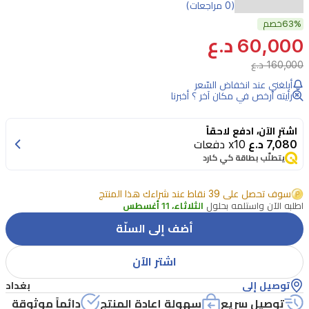
بطاقة
(0 مراجعات)
63%
التقاط
خصم
60,000 د.ع
الصوت
160,000 د.ع
والفيديو
أبلغني عند انخفاض السّعر
من
رأيته أرخص في مكان آخر ؟ أخبرنا
باورولوجي
تتيح
اشترِ الآن، ادفع لاحقاً
7,080 د.ع
x10 دفعات
البث
يتطلّب بطاقة كي كارد
المتعدد
الأجهزة
سوف تحصل على 39 نقاط عند شراءك هذا المنتج
اطلبه الآن واستلمه بحلول
الثلاثاء، 11 أغسطس
بدقة
أضف إلى السلّة
1080p60،
وتضم
اشتر الآن
منافذ
توصيل إلى
بغداد
HDMI
In
توصيل سريع
سهولة إعادة المنتج
دائماً موثوقة