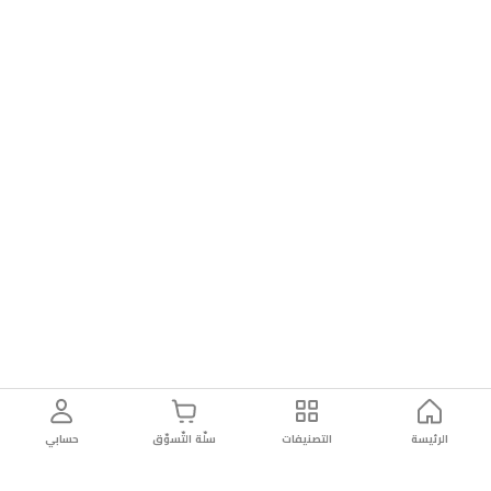
الرئيسة
التصنيفات
سلّة التّسوّق
حسابي