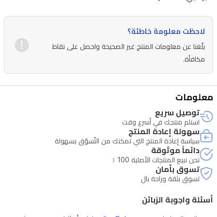
Studio
وXSplit
لاحظت معلومة خاطئة؟
وPotPlayer
بلّغنا عن معلومات المنتج غير الصحيحة واحصل على نقاط
وQuickTime
مكافأة.
Player.
متوافقة
مع
معلومات
ماك
توصيل سريع
وويندوز
استلم منتجك في أسرع وقت
لتناسب
سهولة إعادة المنتج
سياسة إعادة المنتج التي تمكنك من التّسوّق بسهولة
إعدادات
دائماً موثوقة
متعددة،
نحن نبيع المنتجات الأصلية 100 ٪
تسوق بأمان
من
تسوق بثقة وراحة بال
البث
أسئلة واجوبة الزبائن
الخفيف