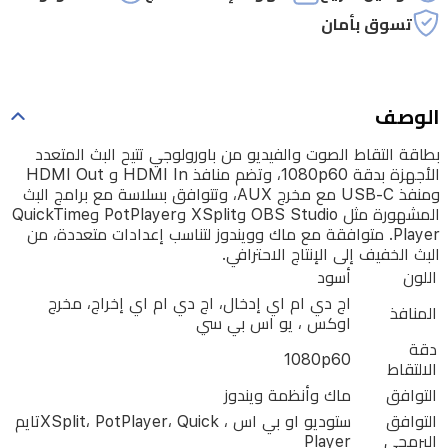
و
تسوق بأمان
HDMI
Out
ومنفذ
USB-
الوصف
C
مع
بطاقة التقاط الصوت والفيديو من باورولوجي تتيح البث المتعدد
الأجهزة بدقة 1080p60، وتضم منافذ HDMI In و HDMI Out
مخرج
ومنفذ USB-C مع مخرج AUX، وتتوافق بسلاسة مع برامج البث
AUX،
المشهورة مثل OBS Studio وXSplit وPotPlayer وQuickTime
Player. متوافقة مع ماك وويندوز لتناسب إعدادات متعددة، من
وتتوافق
البث الخفيف إلى الإنتاج الاحترافي.
بسلاسة
اللون
أسود
مع
اج دي ام اي إدخال، اج دي ام اي إخراج، مخرج
المنافذ
اوكس ، يو اس بي سي
برامج
دقة
1080p60
البث
الالتقاط
المشهورة
التوافق
ماك وأنظمة ويندوز
التوافق
ستوديو او بي اس ، XSplit، PotPlayer، Quickتايم
مثل
البرمجي
Player
OBS