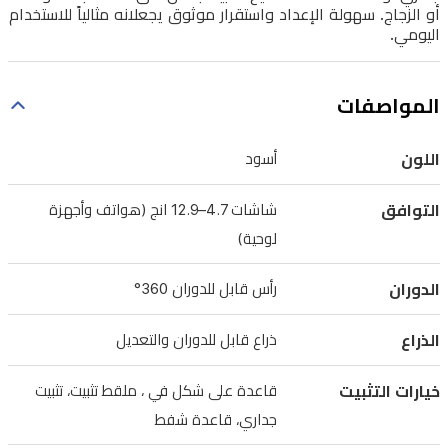
وذراع
أو الزجاج. سهولة الإعداد واستقرار موثوق يجعلانه مثالياً للاستخدام
اليومي.
قابل
للإمالة
والتعديل
المواصفات
لتوفير
زوايا
اللون
أسود
مشاهدة
التوافق
شاشات 4.7–12.9 انج (هواتف وأجهزة
متعددة
لوحية)
للمكالمات
المرئية
الدوران
رأس قابل للدوران 360°
أو
المشاهدة
الذراع
ذراع قابل للدوران والتعديل
بدون
خيارات التثبيت
قاعدة على شكل في ، ملقط تثبيت، تثبيت
استخدام
جداري، قاعدة شفط
اليدين