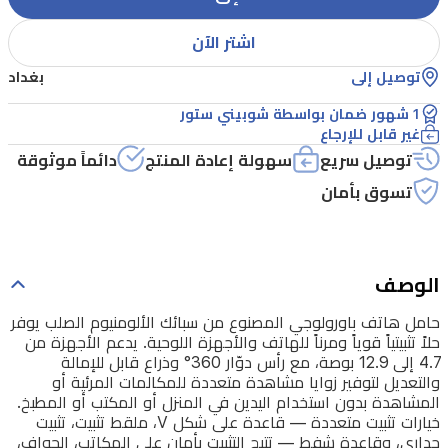
قوياً
ومرناً
اشتر الآن
للهاتف
توصيل إلى
بغداد
والأجهزة
1 شهور ضمان بواسطة شوبيني ستور
اللوحية.
غير قابل للإرجاع
يدعم
توصيل سريع
سهولة إعادة المنتج
دائماً موثوقة
الأجهزة
تسوق بأمان
من
4.7
إلى
الوصف
12.9
بوصة،
حامل هاتف باورولوجي المصنوع من سبائك الألومنيوم الصلب يوفر
حلاً تثبيتياً قوياً ومرناً للهاتف والأجهزة اللوحية. يدعم الأجهزة من
مع
4.7 إلى 12.9 بوصة، مع رأس دوّار 360° وذراع قابل للإمالة
رأس
والتعديل لتوفير زوايا مشاهدة متعددة للمكالمات المرئية أو
المشاهدة بدون استخدام اليدين في المنزل أو المكتب أو المطبخ.
دوّار
خيارات تثبيت متعددة — قاعدة على شكل V، ملقط تثبيت، تثبيت
360°
جداري، وقاعدة شفط — تتيح التثبيت بأمان على المكاتب، الحواف،