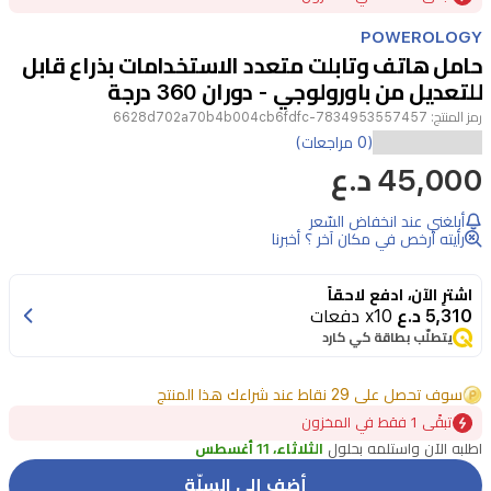
of
POWEROLOGY
3
حامل هاتف وتابلت متعدد الاستخدامات بذراع قابل
للتعديل من باورولوجي - دوران 360 درجة
رمز المنتج:
7834953557457-6628d702a70b4b004cb6fdfc
حامل
(0 مراجعات)
45,000 د.ع
هاتف
باورولوجي
أبلغني عند انخفاض السّعر
المصنوع
رأيته أرخص في مكان آخر ؟ أخبرنا
من
اشترِ الآن، ادفع لاحقاً
سبائك
5,310 د.ع
x10 دفعات
الألومنيوم
يتطلّب بطاقة كي كارد
الصلب
سوف تحصل على 29 نقاط عند شراءك هذا المنتج
يوفر
تبقًى 1 فقط في المخزون
حلاً
اطلبه الآن واستلمه بحلول
الثلاثاء، 11 أغسطس
تثبيتياً
أضف إلى السلّة