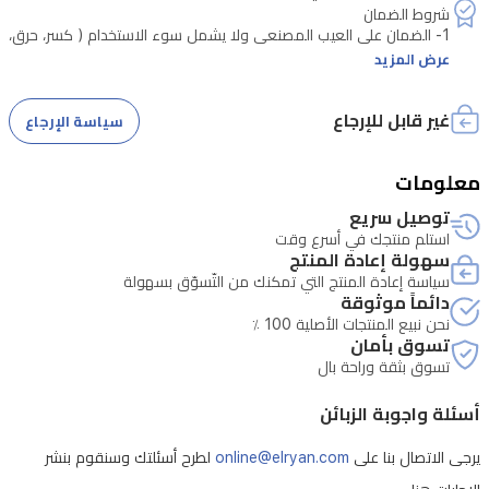
تثبيت،
تثبيت
1- الضمان على العيب المصنعي ولا يشمل سوء الاستخدام ( كسر، حرق،
عرض المزيد
جداري،
3- الضمان يتبع للوكالة الضامنة
وقاعدة
غير قابل للإرجاع
سياسة الإرجاع
شفط
—
معلومات
تتيح
توصيل سريع
التثبيت
استلم منتجك في أسرع وقت
بأمان
سهولة إعادة المنتج
سياسة إعادة المنتج التي تمكنك من التّسوّق بسهولة
على
دائماً موثوقة
المكاتب،
نحن نبيع المنتجات الأصلية 100 ٪
تسوق بأمان
الحواف،
تسوق بثقة وراحة بال
أو
أسئلة واجوبة الزبائن
الزجاج.
سهولة
يرجى الاتصال بنا على
online@elryan.com
لطرح أسئلتك وسنقوم بنشر
الإعداد