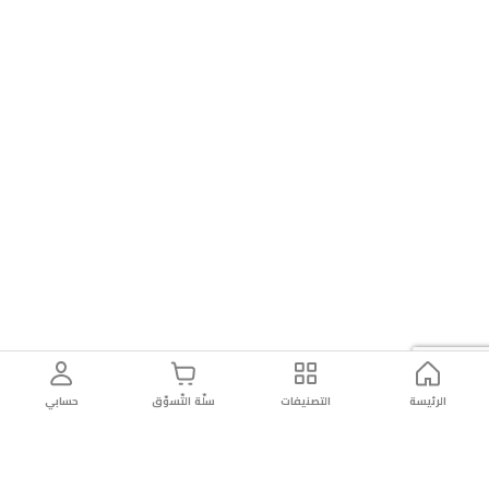
الرئيسة
التصنيفات
سلّة التّسوّق
حسابي