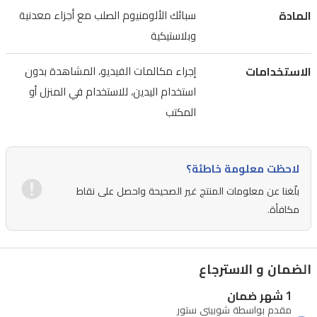
في
المادة
سبائك الألومنيوم الصلب مع أجزاء معدنية
المنزل
وبلاستيكية
أو
المكتب
الاستخدامات
إجراء مكالمات الفيديو، المشاهدة بدون
استخدام اليدين، للاستخدام في المنزل أو
أو
المكتب
المطبخ.
خيارات
تثبيت
لاحظت معلومة خاطئة؟
متعددة
بلّغنا عن معلومات المنتج غير الصحيحة واحصل على نقاط
—
مكافأة.
قاعدة
على
شكل
الضمان و الاسترجاع
V،
1 شهر ضمان
ملقط
مقدم بواسطة شوبيني ستور