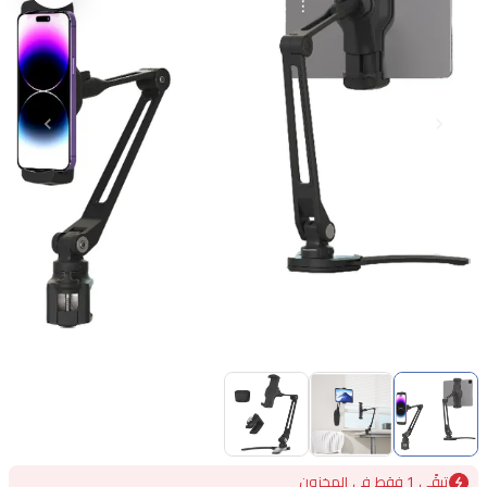
Item
1
of
3
Item
تبقًى 1 فقط في المخزون
1