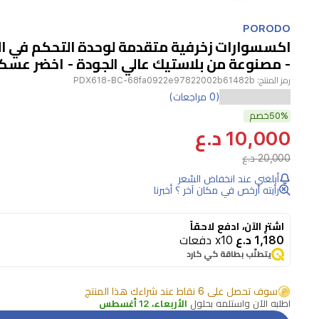
Item
1
PORODO
of
اكسسوارات زخرفية متقدمة لوحدة التحكم في ال
1
- مصنوعة من بلاستيك عالي الجودة - اخضر عسكر
رمز المنتج:
PDX618-BC-68fa0922e97822002b61482b
المميزات:مجموعة
(0 مراجعات)
من
50%
خصم
10,000 د.ع
لوحين
20,000 د.ع
زخرفيين
أبلغني عند انخفاض السّعر
لتخصيص
رأيته أرخص في مكان آخر ؟ أخبرنا
وحدة
تحكم
اشترِ الآن، ادفع لاحقاً
1,180 د.ع
x10 دفعات
Edgeمصنوعة
يتطلّب بطاقة كي كارد
من
بلاستيك
سوف تحصل على 6 نقاط عند شراءك هذا المنتج
اطلبه الآن واستلمه بحلول
الأربعاء، 12 أغسطس
عالي