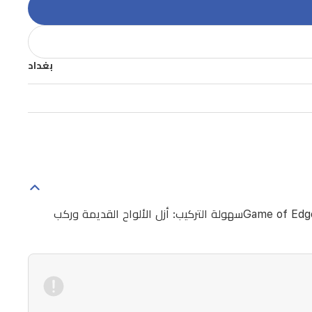
بغداد
المميزات:مجموعة من لوحين زخرفيين لتخصيص وحدة تحكم Edgeمصنوعة من بلاستيك عالي الجودةمتوفرة بألوان متعددة: الأزرق وGame of Edgeسهولة التركيب: أزل الألواح القديمة وركب