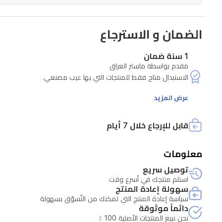
وحدة
التحكماستبدال
الضمان و الاسترجاع
الألواح
بسرعة
1 سنة ضمان
وسهولةالتوافق
مقدم بواسطة ماستر العراق
:
وحدة
عرض المزيد
التحكم
PS5
Edge
قابل للإرجاع خلال 7 أيام
معلومات
توصيل سريع
أي إصلاحات خارجية أو لدى جهات غير معتمدة تلغي حق الاستبدال.
استلم منتجك في أسرع وقت
سهولة إعادة المنتج
سياسة إعادة المنتج التي تمكنك من التّسوّق بسهولة
دائماً موثوقة
نحن نبيع المنتجات الأصلية 100 ٪