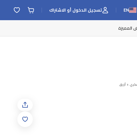
EN
تسجيل الدخول أو الاشتراك
ض المميزة
كري + أزرق