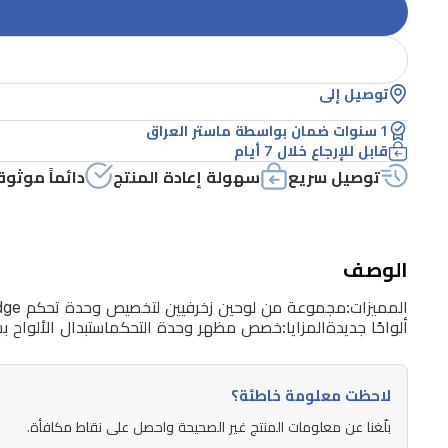
الجودةمتوفرة
بألوان
متعددة:
توصيل إلى
الأزرق
1 سنوات ضمان بواسطة ماستر العراق
وGame
قابل للإرجاع خلال 7 أيام
of
توصيل سريع
سهولة إعادة المنتج
دائماً موثوق
Edgeسهولة
التركيب:
أزل
الوصف
الألواح
القديمة
ألواحًا جديدةالمزايا:خصص مظهر وحدة التحكماستبدال الألواح بسرعة
وركب
ألواحًا
جديدةالمزايا:خصص
لاحظت معلومة خاطئة؟
مظهر
بلّغنا عن معلومات المنتج غير الصحيحة واحصل على نقاط مكافأة.