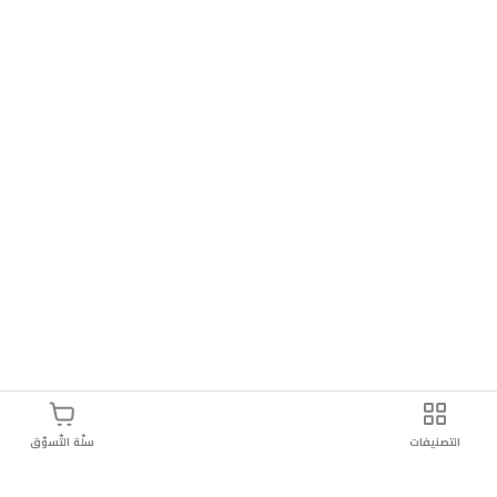
التصنيفات
سلّة التّسوّق