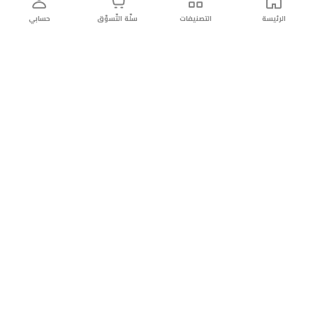
الرئيسة
التصنيفات
سلّة التّسوّق
حسابي
توصيل
سهولة إعادة
تسوق
دائماً
سريع
المنتج
بأمان
موثوقة
عن الريان
عن الريان
التّسوّق عبر الانترنت