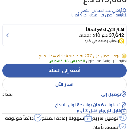
RFG-
278
أبلغني عند انخفاض السّعر
رأيته أرخص في مكان آخر ؟ أخبرنا
بابين
بحجم
اشترِ الآن، ادفع لاحقاً
10
37,642 د.ع
x10 دفعات
قدم
يتطلّب بطاقة كي كارد
مصممة
سوف تحصل على 207 نقاط عند شراءك هذا المنتج
لمنازل
اطلبه الآن واستلمه بحلول
الخميس، 13 أغسطس
حديثة.
أضف إلى السلّة
توفر
تبريد
اشتر الآن
موثوق
توصيل إلى
بغداد
مع
1 سنوات ضمان بواسطة نوال الابداع
توفير
قابل للإرجاع خلال 3 أيام
الطاقة
توصيل سريع
سهولة إعادة المنتج
دائماً موثوقة
وهدوء
تسوق بأمان