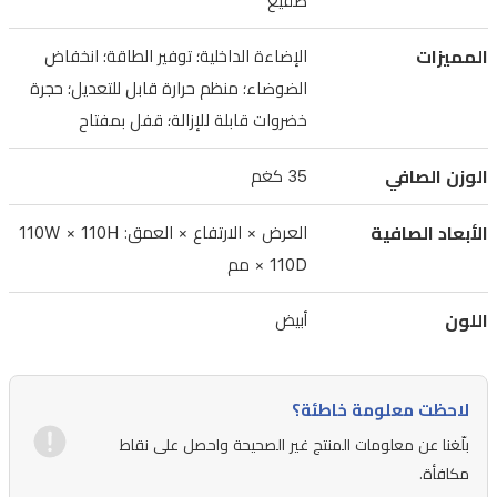
صقيع
لتخزين
المميزات
الإضاءة الداخلية؛ توفير الطاقة؛ انخفاض
متغير،
الضوضاء؛ منظم حرارة قابل للتعديل؛ حجرة
حجرة
خضروات قابلة للإزالة؛ قفل بمفتاح
خضروات
قابلة
الوزن الصافي
35 كغم
للإزالة،
وقفل
الأبعاد الصافية
العرض × الارتفاع × العمق: 110W × 110H
بمفتاح
× 110D مم
لمزيد
اللون
أبيض
من
الأمان.
تم
لاحظت معلومة خاطئة؟
تجهيز
بلّغنا عن معلومات المنتج غير الصحيحة واحصل على نقاط
الوحدة
مكافأة.
بمكثف