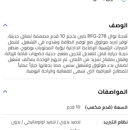
في
التشغيل.
تشمل
الوصف
الميزات
ثلاجة نوال RFG-278 بابين بحجم 10 قدم مصممة لمنازل حديثة.
الرئيسية
توفر تبريد موثوق مع توفير الطاقة وهدوء في التشغيل. تشمل
الميزات الرئيسية الإضاءة الداخلية لرؤية المحتويات بوضوح، منظم
الإضاءة
درجة حرارة قابل للتعديل لتخزين متغير، حجرة خضروات قابلة للإزالة،
الداخلية
وقفل بمفتاح لمزيد من الأمان. تم تجهيز الوحدة بمكثف تشغيل
لضمان بدء موثوق وتشغيل سلس، مما يجعلها خياراً عملياً
لرؤية
للمطابخ العراقية التي تسعى للفعالية والراحة اليومية.
المحتويات
بوضوح،
المواصفات
منظم
درجة
السعة (قدم مكعب)
10 قدم
حرارة
قابل
نظام التبريد
تجميد يدوي / تجميد اوتوماتيكي / بدون
للتعديل