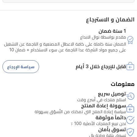
تشغيل
لضمان
الضمان و الاسترجاع
بدء
1 سنة ضمان
موثوق
مقدم بواسطة نوال الابداع
وتشغيل
الضمان سنة كاملة على كافة الاعطال المصنعية و الناجمة عن التشغيل
على جميع مواد الشركة عدا الناجمة عن سوء الاستخدام + ضمان 10
سلس،
سنوات على كافة المحركات الانفرتر في الثلاجات و الغسالات
مما
قابل للإرجاع خلال 3 أيام
سياسة الإرجاع
يجعلها
خياراً
معلومات
عملياً
توصيل سريع
للمطابخ
استلم منتجك في أسرع وقت
سهولة إعادة المنتج
العراقية
سياسة إعادة المنتج التي تمكنك من التّسوّق بسهولة
دائماً موثوقة
التي
نحن نبيع المنتجات الأصلية 100 ٪
تسعى
تسوق بأمان
تسوق بثقة وراحة بال
للفعالية