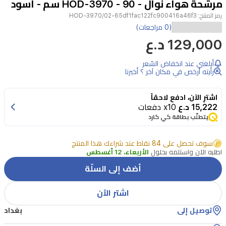
مرشحة هواء نوال - HOD-3970 - 90 سم - اسود
3
رمز المنتج:
HOD-3970/02-65df1fac122fc900416a46f3
(0 مراجعات)
129,000 د.ع
أبلغني عند انخفاض السّعر
رأيته أرخص في مكان آخر ؟ أخبرنا
اشترِ الآن، ادفع لاحقاً
15,222 د.ع
x10 دفعات
يتطلّب بطاقة كي كارد
سوف تحصل على 84 نقاط عند شراءك هذا المنتج
اطلبه الآن واستلمه بحلول
الأربعاء، 12 أغسطس
أضف إلى السلّة
اشتر الآن
توصيل إلى
بغداد