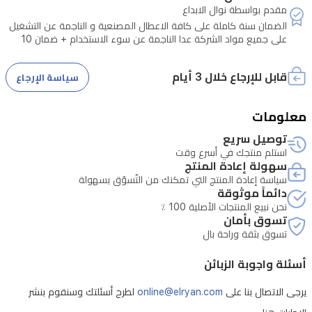
مقدم بواسطة نوال الابداع
الضمان سنة كاملة على كافة الاعطال المصنعية و الناجمة عن التشغيل
على جميع مواد الشركة عدا الناجمة عن سوء الاستخدام + ضمان 10
سنوات على كافة المحركات الانفرتر في الثلاجات و الغسالات
قابل للإرجاع خلال 3 أيام
سياسة الإرجاع
معلومات
توصيل سريع
استلم منتجك في أسرع وقت
سهولة إعادة المنتج
سياسة إعادة المنتج التي تمكنك من التّسوّق بسهولة
دائماً موثوقة
نحن نبيع المنتجات الأصلية 100 ٪
تسوق بأمان
تسوق بثقة وراحة بال
أسئلة واجوبة الزبائن
يرجى الاتصال بنا على
online@elryan.com
لطرح أسئلتك وسنقوم بنشر