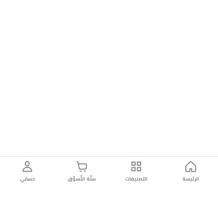
الرئيسة
التصنيفات
سلّة التّسوّق
حسابي