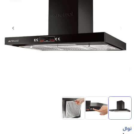
Item
1
of
3
Item
1
نوال
of