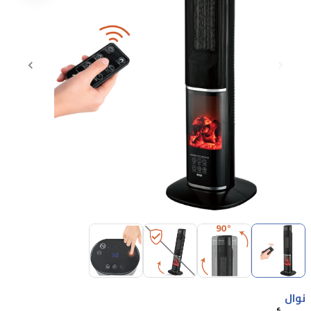
Item
1
of
4
Item
1
نوال
of