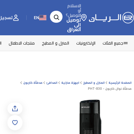
الاستلام
أو
التوصيل؟
EN
تسجيل 
توصيل
إلى
العراق
جميع الفئات
الإلكترونيات
المنزل و المطبخ
منتجات الاطفال
ا
الصفحة الرئيسية
المنزل و المطبخ
اجهزة منزلية
المدافئ
مدفأة كاربون
مدفأة نوال كاربون - PHT-830