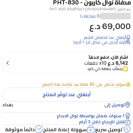
مدفأة نوال كاربون - PHT-830
4
رمز المنتج:
PHT-830-65df1fac122fc900416a46f3
(0 مراجعات)
69,000 د.ع
أبلغني عند انخفاض السّعر
رأيته أرخص في مكان آخر ؟ أخبرنا
اشترِ الآن، ادفع لاحقاً
8,142 د.ع
x10 دفعات
يتطلّب بطاقة كي كارد
سوف تحصل على 45 نقاط عند شراءك هذا المنتج
أبلغني عند توفّر المنتج
توصيل إلى
بغداد
1 سنوات ضمان بواسطة نوال الابداع
قابل للإرجاع خلال 3 أيام
توصيل سريع
سهولة إعادة المنتج
دائماً موثوقة