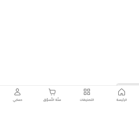
الرئيسة
التصنيفات
سلّة التّسوّق
حسابي