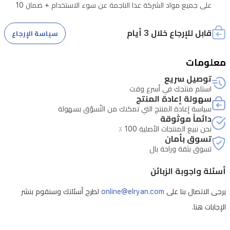
على جميع مواد الشركة عدا الناجمة عن سوء الاستخدام + ضمان 10
سنوات على كافة المحركات الانفرتر في الثلاجات و الغسالات
قابل للإرجاع خلال 3 أيام
سياسة الإرجاع
معلومات
توصيل سريع
استلم منتجك في أسرع وقت
سهولة إعادة المنتج
سياسة إعادة المنتج التي تمكنك من التّسوّق بسهولة
دائماً موثوقة
نحن نبيع المنتجات الأصلية 100 ٪
تسوق بأمان
تسوق بثقة وراحة بال
أسئلة واجوبة الزبائن
يرجى الاتصال بنا على
online@elryan.com
لطرح أسئلتك وسنقوم بنشر
الإجابات هنا.