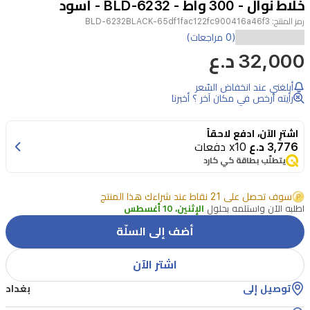
خلاط نوال - 300 واط - BLD-6232 - اسود
8
رمز المنتج:
BLD-6232BLACK-65df1fac122fc900416a46f3
يقدم
(0 مراجعات)
32,000 د.ع
خلاط
نوال
أبلغني عند انخفاض السّعر
BLD-
رأيته أرخص في مكان آخر ؟ أخبرنا
6232
الخلاط
اشترِ الآن، ادفع لاحقاً
القائم
3,776 د.ع
x10 دفعات
يتطلّب بطاقة كي كارد
أداءً
قوياً
سوف تحصل على 21 نقاط عند شراءك هذا المنتج
بفضل
اطلبه الآن واستلمه بحلول
الإثنين، 10 أغسطس
محرك
أضف إلى السلّة
300
واط
اشتر الآن
و4
توصيل إلى
بغداد
شفرات