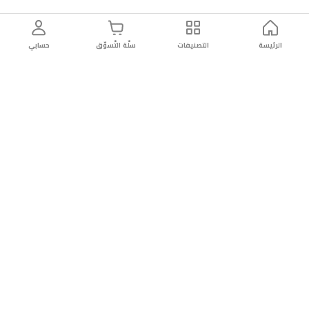
الرئيسة
التصنيفات
سلّة التّسوّق
حسابي
توصيل
سهولة إعادة
تسوق
دائماً
سريع
المنتج
بأمان
موثوقة
عن الريان
عن الريان