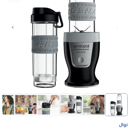
Item
1
of
8
Item
1
نوال
of