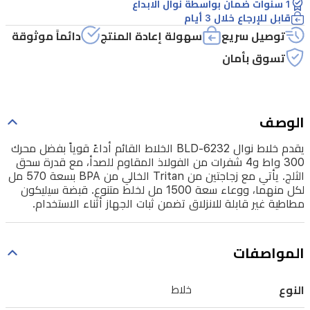
1 سنوات ضمان بواسطة نوال الابداع
من
قابل للإرجاع خلال 3 أيام
الفولاذ
توصيل سريع
سهولة إعادة المنتج
دائماً موثوقة
المقاوم
تسوق بأمان
للصدأ،
مع
قدرة
الوصف
سحق
يقدم خلاط نوال BLD-6232 الخلاط القائم أداءً قوياً بفضل محرك
الثلج.
300 واط و4 شفرات من الفولاذ المقاوم للصدأ، مع قدرة سحق
الثلج. يأتي مع زجاجتين من Tritan الخالي من BPA بسعة 570 مل
يأتي
لكل منهما، ووعاء سعة 1500 مل لخلط متنوع. قبضة سيليكون
مع
مطاطية غير قابلة للانزلاق تضمن ثبات الجهاز أثناء الاستخدام.
زجاجتين
من
المواصفات
Tritan
الخالي
النوع
خلاط
من