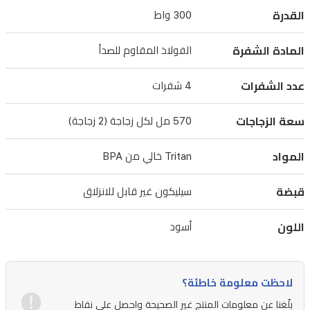
BPA
القدرة
300 واط
بسعة
570
المادة الشفرة
الفولاذ المقاوم للصدأ
مل
لكل
عدد الشفرات
4 شفرات
منهما،
ووعاء
سعة الزجاجات
570 مل لكل زجاجة (2 زجاجة)
سعة
1500
المواد
Tritan خالي من BPA
مل
قبضة
سيليكون غير قابل للانزلاق
لخلط
متنوع.
اللون
أسود
قبضة
سيليكون
مطاطية
لاحظت معلومة خاطئة؟
غير
بلّغنا عن معلومات المنتج غير الصحيحة واحصل على نقاط