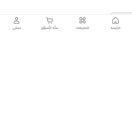
الرئيسة
التصنيفات
سلّة التّسوّق
حسابي
توصيل
سهولة إعادة
تسوق
دائماً
سريع
المنتج
بأمان
موثوقة
عن الريان
عن الريان