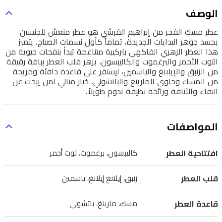
نسمات
الوصف
الصباح.
عطر مسك الفجر من إبراهيم القرشي هو عطر منعش للجنسين
يتميز
يجسد جوهر البدايات الجديدة، تماماً كأول نسمات الصباح. يتميز
هذا العطر الزهري الفاكهي بتركيبة متناغمة تبدأ بنفحات حيوية من
هذا
التوت الأحمر والبرغموت والكاليبسون. يزهر قلب العطر بباقة رقيقة
العطر
من الزنبق والإيلانغ والياسمين، ليستقر على قاعدة دافئة ومريحة
من المسك وحلوى المارينغ والباتشولي. خيار مثالي لمن يبحث عن
الزهري
النقاء والأناقة ورائحة نظيفة تدوم طويلاً.
الفاكهي
بتركيبة
المواصفات
متناغمة
تبدأ
افتتاحية العطر
كاليبسون، برغموت، توت أحمر
بنفحات
حيوية
قلب العطر
زنبق، إيلانغ إيلانغ، ياسمين
من
التوت
قاعدة العطر
مسك، مارينغ، باتشولي
الأحمر