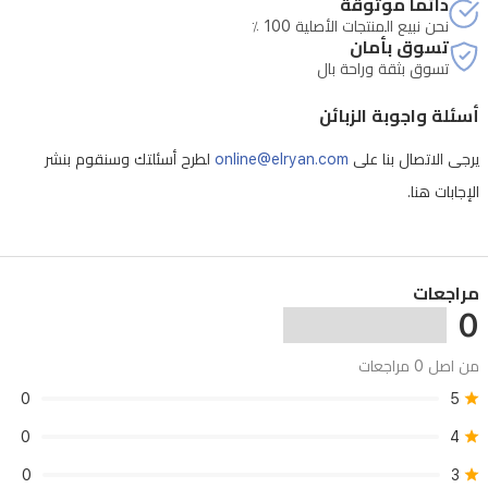
دائماً موثوقة
ومريحة
نحن نبيع المنتجات الأصلية 100 ٪
تسوق بأمان
من
تسوق بثقة وراحة بال
المسك
أسئلة واجوبة الزبائن
وحلوى
المارينغ
يرجى الاتصال بنا على
online@elryan.com
لطرح أسئلتك وسنقوم بنشر
والباتشولي.
الإجابات هنا.
خيار
مثالي
لمن
مراجعات
0
يبحث
عن
من اصل 0 مراجعات
النقاء
0
5
والأناقة
0
4
ورائحة
0
3
نظيفة