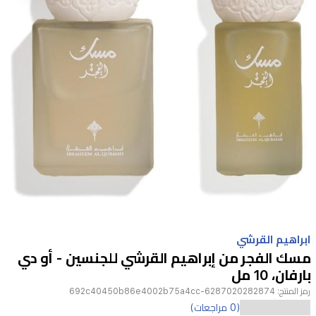
Item
1
ابراهيم القرشي
of
مسك الفجر من إبراهيم القرشي للجنسين - أو دي
1
بارفان، 10 مل
رمز المنتج:
6287020282874-692c40450b86e4002b75a4cc
عطر
(0 مراجعات)