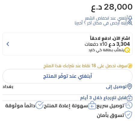
28,000 د.ع
مسك
الفجر
أبلغني عند انخفاض السّعر
من
رأيته أرخص في مكان آخر ؟ أخبرنا
إبراهيم
اشترِ الآن، ادفع لاحقاً
القرشي
3,304 د.ع
x10 دفعات
هو
يتطلّب بطاقة كي كارد
عطر
سوف تحصل على 18 نقاط عند شراءك هذا المنتج
منعش
أبلغني عند توفّر المنتج
للجنسين
يجسد
توصيل إلى
بغداد
جوهر
قابل للإرجاع خلال 3 أيام
البدايات
توصيل سريع
سهولة إعادة المنتج
دائماً موثوقة
الجديدة،
تسوق بأمان
تماماً
كأول