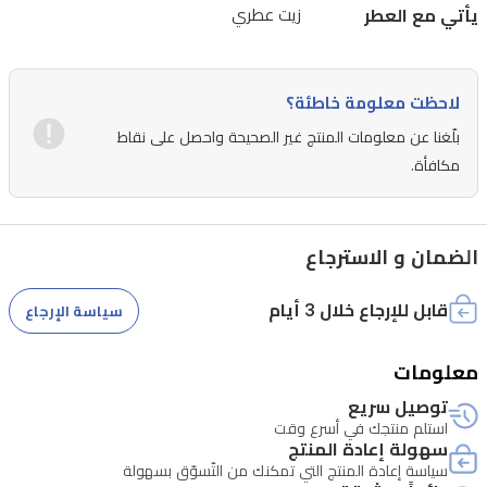
يأتي مع العطر
زيت عطري
والبرغموت
والكاليبسون.
يزهر
لاحظت معلومة خاطئة؟
قلب
بلّغنا عن معلومات المنتج غير الصحيحة واحصل على نقاط
العطر
مكافأة.
بباقة
رقيقة
من
الضمان و الاسترجاع
الزنبق
قابل للإرجاع خلال 3 أيام
سياسة الإرجاع
والإيلانغ
والياسمين،
معلومات
ليستقر
توصيل سريع
على
استلم منتجك في أسرع وقت
قاعدة
سهولة إعادة المنتج
سياسة إعادة المنتج التي تمكنك من التّسوّق بسهولة
دافئة