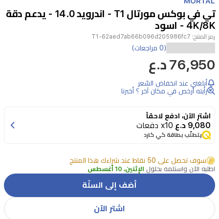
MORTAL
of
تي في بوكس مورتال T1 - اندرويد 14.0 - يدعم دقة
3
4K/8K - اسود
رمز المنتج:
T1-62aed7ab66b096d205986fc7
(0 مراجعات)
•
76,950 د.ع
نظام
التشغيل:
أبلغني عند انخفاض السّعر
رأيته أرخص في مكان آخر ؟ أخبرنا
أندرويد
14.0
اشترِ الآن، ادفع لاحقاً
لتجربة
9,080 د.ع
x10 دفعات
بث
يتطلّب بطاقة كي كارد
أسرع
سوف تحصل على 50 نقاط عند شراءك هذا المنتج
وأكثر
اطلبه الآن واستلمه بحلول
الإثنين، 10 أغسطس
استقرارًا.
أضف إلى السلّة
اشتر الآن
•