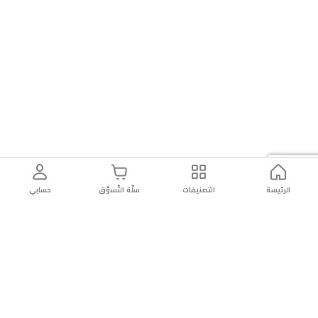
يناسب
أي
مكان
حول
التلفزيون.
الرئيسة
التصنيفات
سلّة التّسوّق
حسابي
توصيل
سهولة إعادة
تسوق
دائماً