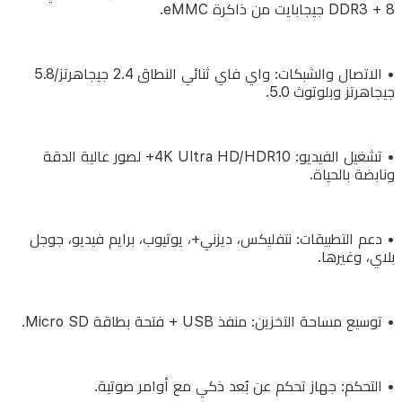
DDR3 + 8 جيجابايت من ذاكرة eMMC.
من
ذاكرة
• الاتصال والشبكات: واي فاي ثنائي النطاق 2.4 جيجاهرتز/5.8
الوصول
جيجاهرتز وبلوتوث 5.0.
العشوائي
DDR3
+
• تشغيل الفيديو: 4K Ultra HD/HDR10+ لصور عالية الدقة
8
ونابضة بالحياة.
جيجابايت
من
ذاكرة
• دعم التطبيقات: نتفليكس، ديزني+، يوتيوب، برايم فيديو، جوجل
بلاي، وغيرها.
eMMC.
• توسيع مساحة التخزين: منفذ USB + فتحة بطاقة Micro SD.
•
الاتصال
والشبكات:
• التحكم: جهاز تحكم عن بُعد ذكي مع أوامر صوتية.
واي