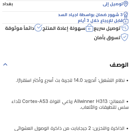
المعالج:
توصيل إلى
بغداد
Allwinner
3 شهور ضمان بواسطة اجياد السد
H313
قابل للإرجاع خلال 3 أيام
رباعي
توصيل سريع
سهولة إعادة المنتج
دائماً موثوقة
النواة
تسوق بأمان
Cortex-
A53
لأداء
سلس
الوصف
للتطبيقات
والألعاب.
• نظام التشغيل: أندرويد 14.0 لتجربة بث أسرع وأكثر استقرارًا.
•
• المعالج: Allwinner H313 رباعي النواة Cortex-A53 لأداء
سلس للتطبيقات والألعاب.
الذاكرة
والتخزين:
2
• الذاكرة والتخزين: 2 جيجابايت من ذاكرة الوصول العشوائي
جيجابايت