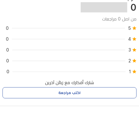
0
وغيرها.
من اصل 0 مراجعات
0
5
•
توسيع
0
4
مساحة
0
3
التخزين:
0
2
منفذ
0
1
USB
+
شارك أفكارك مع زبائن آخرين
فتحة
اكتب مراجعة
بطاقة
Micro
SD.
•