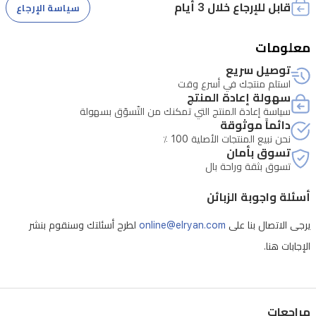
قابل للإرجاع خلال 3 أيام
سياسة الإرجاع
عالية
الدقة
معلومات
ونابضة
• تتطلب الصيانة التحقق من الرقم التسلسلي للجهاز
توصيل سريع
بالحياة.
استلم منتجك في أسرع وقت
سهولة إعادة المنتج
سياسة إعادة المنتج التي تمكنك من التّسوّق بسهولة
دائماً موثوقة
•
نحن نبيع المنتجات الأصلية 100 ٪
دعم
تسوق بأمان
التطبيقات:
تسوق بثقة وراحة بال
نتفليكس،
أسئلة واجوبة الزبائن
ديزني+،
يرجى الاتصال بنا على
online@elryan.com
لطرح أسئلتك وسنقوم بنشر
يوتيوب،
الإجابات هنا.
برايم
فيديو،
جوجل
مراجعات
بلاي،