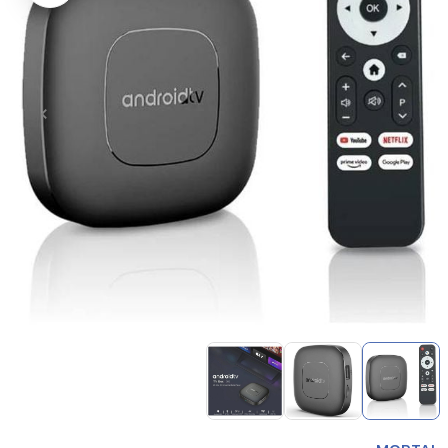
Item
1
of
3
Item
1