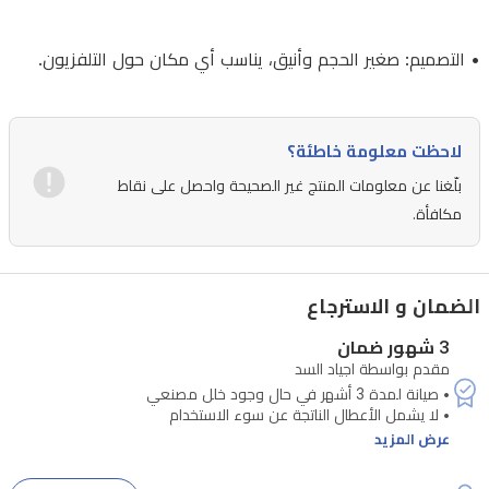
فاي
• التصميم: صغير الحجم وأنيق، يناسب أي مكان حول التلفزيون.
ثنائي
النطاق
2.4
جيجاهرتز/5.8
لاحظت معلومة خاطئة؟
جيجاهرتز
بلّغنا عن معلومات المنتج غير الصحيحة واحصل على نقاط
وبلوتوث
مكافأة.
5.0.
الضمان و الاسترجاع
•
تشغيل
3 شهور ضمان
مقدم بواسطة اجياد السد
الفيديو:
4K
Ultra
عرض المزيد
HD/HDR10+
لصور