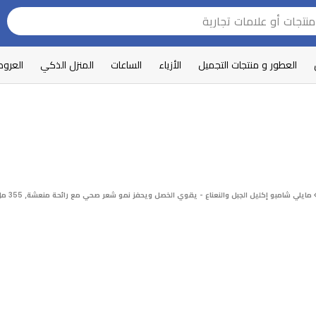
العطور و منتجات التجميل
الأزياء
الساعات
المنزل الذكي
العرو
مايلي شامبو إكليل الجبل والنعناع - يقوي الخصل ويحفز نمو شعر صحي مع رائحة منعشة, 355 مل