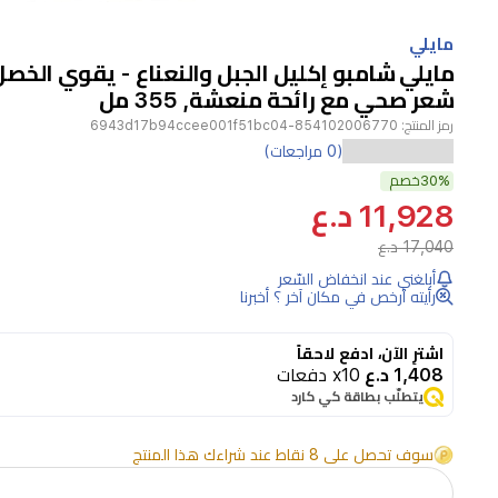
Item
1
مايلي
of
مايلي شامبو إكليل الجبل والنعناع - يقوي الخصل
1
شعر صحي مع رائحة منعشة, 355 مل
رمز المنتج:
854102006770-6943d17b94ccee001f51bc04
هذا
(0 مراجعات)
30%
الشامبو
خصم
11,928 د.ع
المغذي
17,040 د.ع
هو
أبلغني عند انخفاض السّعر
المنتج
رأيته أرخص في مكان آخر ؟ أخبرنا
المثالي
لتقوية
اشترِ الآن، ادفع لاحقاً
1,408 د.ع
x10 دفعات
وتنظيف
يتطلّب بطاقة كي كارد
الشعر
بعمق،
سوف تحصل على 8 نقاط عند شراءك هذا المنتج
مما