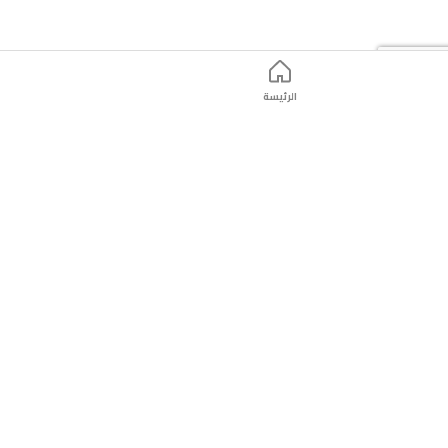
صحة
ولمعانًا.
الرئيسة
ت
التّسوّق عبر الانترنت
التّسوّق عبر الانترنت