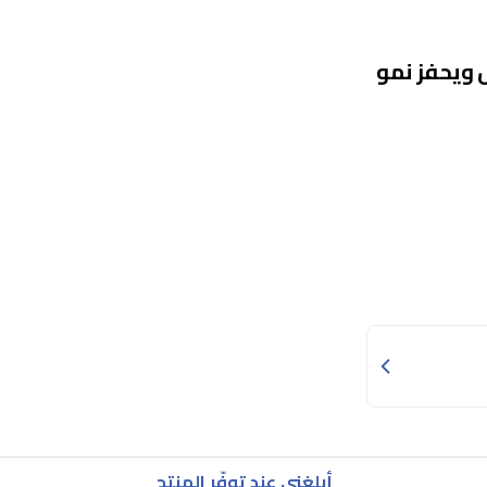
 ويحفز نمو
أبلغني عند توفّر المنتج