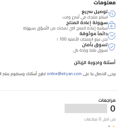
معلومات
بتقوية
توصيل سريع
الشعر
استلم منتجك في أسرع وقت
والنعناع
سهولة إعادة المنتج
سياسة إعادة المنتج التي تمكنك من التّسوّق بسهولة
المنعش،
دائماً موثوقة
مما
نحن نبيع المنتجات الأصلية 100 ٪
تسوق بأمان
يعزز
تسوق بثقة وراحة بال
من
أسئلة واجوبة الزبائن
نمو
الشعر
يرجى الاتصال بنا على
online@elryan.com
لطرح أسئلتك وسنقوم بنشر الإج
الصحي
ويحافظ
على
مراجعات
0
قوته.
يعمل
من اصل 0 مراجعات
هذا