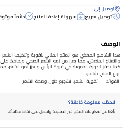
يساعد
توصيل إلى
في
توصيل سريع
سهولة إعادة المنتج
دائماً موثوق
تحقيق
شعر
قوي
الوصف
وصحي.
هذا الشامبو المغذي هو المنتج المثالي لتقوية وتنظيف الشعر 
يتميز
والنعناع المنعش، مما يعزز من نمو الشعر الصحي ويحافظ على ق
بتركيبته
كما يحفز الدورة الدموية في فروة الرأس ويعزز نمو الشعر، مما 
نوع المنتج
شامبو
الفريدة
الفوائد
تقوية الشعر، تشجيع طول وصحة الشعر
التي
تجمع
بين
لاحظت معلومة خاطئة؟
فوائد
بلّغنا عن معلومات المنتج غير الصحيحة واحصل على نقاط مكافأة.
الروزماري
المعروفة