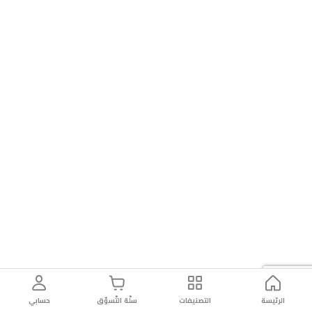
الرئيسة
التصنيفات
سلّة التّسوّق
حسابي