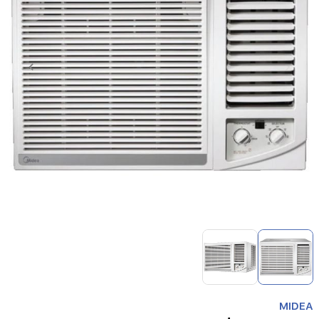
Item
1
of
2
Item
1
MIDEA
of