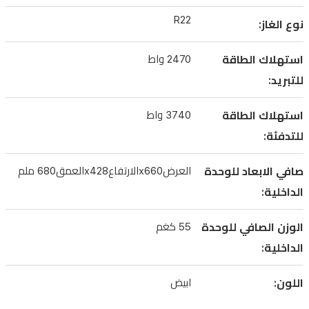
R22
نوع الغاز:
استهلاك الطاقة
2470 واط
للتبريد:
استهلاك الطاقة
3740 واط
للتدفئة:
صافي الابعاد للوحدة
العرضx660الارتفاعx428العمق680 ملم
الداخلية:
الوزن الصافي للوحدة
55 كغم
الداخلية:
اللون:
ابيض