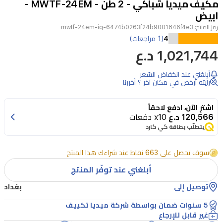
مكيف ميديا شباكي - 2 طن - MWTF-24EM -
2
ابيض
رمز المنتج:
mwtf-24em-iq-6474b0263f24b9001846f4e3
4
(1 مراجعات)
1,021,744 د.ع
أبلغني عند انخفاض السّعر
رأيته أرخص في مكان آخر ؟ أخبرنا
اشترِ الآن، ادفع لاحقاً
120,566 د.ع
x10 دفعات
يتطلّب بطاقة كي كارد
سوف تحصل على 663 نقاط عند شراءك هذا المنتج
أبلغني عند توفّر المنتج
توصيل إلى
بغداد
5 سنوات ضمان بواسطة شركة ميديا تكييف
غير قابل للإرجاع