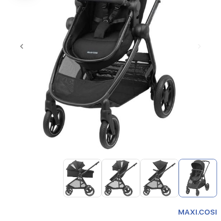
Item
1
of
4
Item
1
MAXI.COSI
of