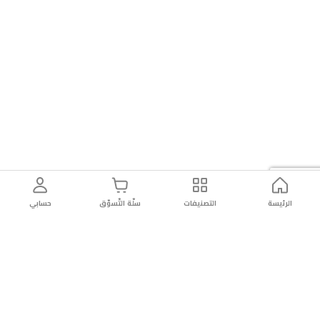
الرئيسة
التصنيفات
سلّة التّسوّق
حسابي