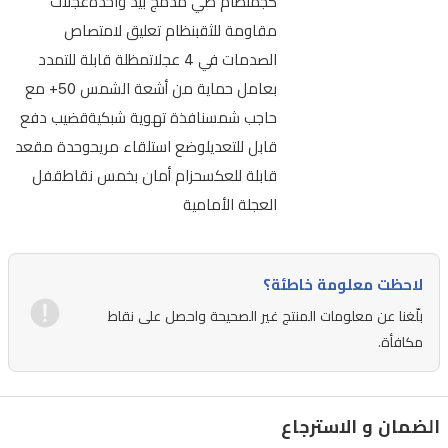
كجمنظام طي مدمج بيد واحدةعجلات
مقاومة للثقبنظام تعليق لامتصاص
الصدمات في 4 عجلاتمظلة قابلة للتمدد
بعامل حماية من أشعة الشمس 50+ مع
حاجب شمسنافذة تهوية شبكيةقضيب دفع
قابل للتعديلوضع استلقاء مريحوحدة مقعد
قابلة للعكسحزام أمان بخمس نقاطقفل
العجلة الأمامية
لاحظت معلومة خاطئة؟
بلّغنا عن معلومات المنتج غير الصحيحة واحصل على نقاط
مكافأة.
الضمان و الاسترجاع