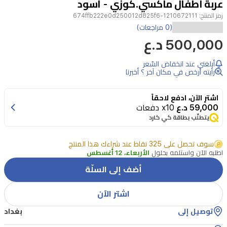
عربة اطفال ماكسي.كوزي - اسود
4
رمز المنتج:
1210672111-674ffb222e0d250012d825f6
(0 مراجعات)
500,000 د.ع
أبلغني عند انخفاض السّعر
رأيته أرخص في مكان آخر ؟ أخبرنا
اشترِ الآن، ادفع لاحقاً
59,000 د.ع
x10 دفعات
يتطلّب بطاقة كي كارد
سوف تحصل على 325 نقاط عند شراءك هذا المنتج
اطلبه الآن واستلمه بحلول
الأربعاء، 12 أغسطس
أضف إلى السلّة
اشتر الآن
توصيل إلى
بغداد