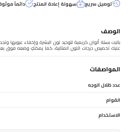
توصيل سريع
سهولة إعادة المنتج
دائماً موثوق
إلى
ستة
أحمر
الوصف
خدود
كريمي
باليت بستة ألوان كريمية لتوحيد لون البشرة وإخفاء عيوبها وتح
عليك تخصيص درجات اللون المثالية، كما يمكنكِ وضعه فوق بع
متكامل
لإطلالة
لونية
المواصفات
جذابة
تدوم
عدد ظلال الوجه
طويلًا،
القوام
يمتاز
قوامه
الاستخدام
الخفيف
بسهولة