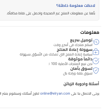
المزج،
لاحظت معلومة خاطئة؟
مما
بلّغنا عن معلومات المنتج غير الصحيحة واحصل على نقاط مكافأة.
يسهل
عليك
معلومات
تخصيص
توصيل سريع
درجات
استلم منتجك في أسرع وقت
اللون
سهولة إعادة المنتج
سياسة إعادة المنتج التي تمكنك من التّسوّق بسهولة
المثالية،
دائماً موثوقة
كما
نحن نبيع المنتجات الأصلية 100 ٪
تسوق بأمان
يمكنكِ
تسوق بثقة وراحة بال
وضعه
أسئلة واجوبة الزبائن
فوق
بعضها
يرجى الاتصال بنا على
online@elryan.com
لطرح أسئلتك وسنقوم بنشر الإج
البعض
للحصول