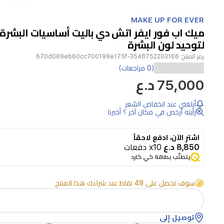
Item
1
MAKE UP FOR EVER
of
ميك اب فور ايفر اتش دي باليت أساسيات البشرة 
1
لتوحيد لون البشرة
رمز المنتج:
3548752203166-670d069eb60cc700199e175f
باليت
(0 مراجعات)
75,000 د.ع
بستة
ألوان
أبلغني عند انخفاض السّعر
كريمية
رأيته أرخص في مكان آخر ؟ أخبرنا
لتوحيد
اشترِ الآن، ادفع لاحقاً
لون
8,850 د.ع
x10 دفعات
البشرة
يتطلّب بطاقة كي كارد
وإخفاء
سوف تحصل على 49 نقاط عند شراءك هذا المنتج
عيوبها
وتحديدها،
بالإضافة
توصيل إلى