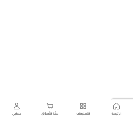
الرئيسة
التصنيفات
سلّة التّسوّق
حسابي