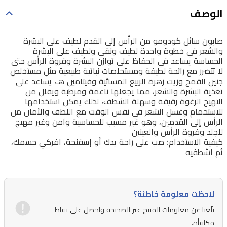
الوصف
صابون سائل كودومو من الرأس إلى القدم لطيف على البشرة
والشعر في خطوة واحدة لطيف ونقي ولطيف على البشرة
الحساسة يساعد في الحفاظ على توازن البشرة وفروة الرأس حتى
لا تتضرر مع رائحة لطيفة ومستخلصات نباتية طبيعية مثل مستخلص
جنين القمح وزيت زهرة الربيع المسائية وفيتامين هـ، يساعد على
تغذية البشرة والشعر، مما يجعلها ناعمة ومرطبة ويقلل من
التهيج الرغوة رقيقة وسهلة الشطف، لذلك يمكن استخدامها
للاستحمام وغسل الشعر في نفس الوقت مع اللطف والأمان من
الرأس إلى القدمين، وهو غير مسبب للحساسية وآمن وغير مهيج
للجلد وفروة الرأس والعينين
كيفية الاستخدام: صب على راحة يدك أو إسفنجة، افركي جسمك،
ثم اشطفيه
لاحظت معلومة خاطئة؟
بلّغنا عن معلومات المنتج غير الصحيحة واحصل على نقاط
مكافأة.