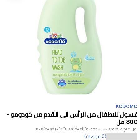
Item
1
KODOMO
of
غسول للاطفال من الرأس الى القدم من كودومو -
1
800 مل
رمز المنتج:
8850002028692-676fe4ad14f7ff003dd45bfe
(0 مراجعات)