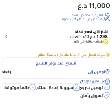
11,000 د.ع
أبلغني عند انخفاض السّعر
رأيته أرخص في مكان آخر ؟ أخبرنا
اشترِ الآن، ادفع لاحقاً
1,298 د.ع
x10 دفعات
يتطلّب بطاقة كي كارد
سوف تحصل على 7 نقاط عند شراءك هذا المنتج
أبلغني عند توفّر المنتج
توصيل إلى
بغداد
غير قابل للإرجاع
توصيل سريع
سهولة إعادة المنتج
دائماً موثوقة
تسوق بأمان