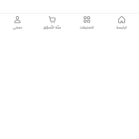
الرئيسة
التصنيفات
سلّة التّسوّق
حسابي
توصيل
سهولة إعادة
تسوق
دائماً
سريع
المنتج
بأمان
موثوقة
عن الريان
عن الريان