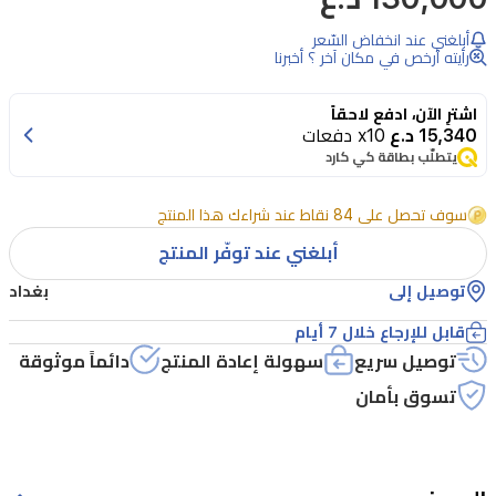
أبلغني عند انخفاض السّعر
رأيته أرخص في مكان آخر ؟ أخبرنا
اشترِ الآن، ادفع لاحقاً
15,340 د.ع
x10 دفعات
يتطلّب بطاقة كي كارد
سوف تحصل على 84 نقاط عند شراءك هذا المنتج
أبلغني عند توفّر المنتج
توصيل إلى
بغداد
قابل للإرجاع خلال 7 أيام
توصيل سريع
سهولة إعادة المنتج
دائماً موثوقة
تسوق بأمان