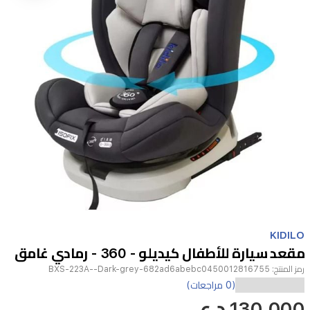
Item
1
KIDILO
of
مقعد سيارة للأطفال كيديلو - 360 - رمادي غامق
1
رمز المنتج:
BXS-223A--Dark-grey-682ad6abebc0450012816755
(0 مراجعات)
130,000 د.ع