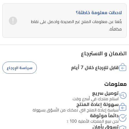
طويلاً
لاحظت معلومة خاطئة؟
وتتطور
بلّغنا عن معلومات المنتج غير الصحيحة واحصل على نقاط
بشكل
مكافأة.
جميل
على
البشرة.
الضمان و الاسترجاع
يتميز
العطر
قابل للإرجاع خلال 7 أيام
سياسة الإرجاع
بمزيج
معقد
معلومات
من
توصيل سريع
استلم منتجك في أسرع وقت
النوتات
سهولة إعادة المنتج
البودرية
سياسة إعادة المنتج التي تمكنك من التّسوّق بسهولة
دائماً موثوقة
والفاكهية
نحن نبيع المنتجات الأصلية 100 ٪
في
تسوق بأمان