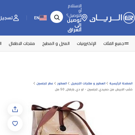
الاستلام
أو
التوصيل؟
EN
تسجيل 
توصيل
إلى
العراق
جميع الفئات
الإلكترونيات
المنزل و المطبخ
منتجات الاطفال
ا
الصفحة الرئيسية
العطور و منتجات التجميل
العطور
عطر للجنسين
خشب الابيض من حميدي للجنسين - او دي بارفان, 50 مل