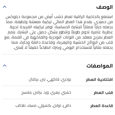
منعشة
الوصف
ولطيفة،
استمتع بالجاذبية الراقية لعطر خشب أبيض من مجموعة ديلوكس
مما
من حميدي. يقدم هذا العطر المائي تركيبة منعشة ولطيفة، مما
يجعله خياراً ممتازاً للبشرة الحساسة. توفر تركيبته الفريدة تجربة
يجعله
عطرية غامرة تدوم طويلاً وتتطور بشكل جميل على البشرة. يتميز
خياراً
العطر بمزيج معقد من النوتات البودرية والفاكهية في القمة، مع
قلب من الروائح الخشبية والزهرية، وقاعدة دافئة وحارة، مما
ممتازاً
يجعله مثالياً للاستخدام اليومي ويترك انطباعاً خفيفاً لا يُنسى.
للبشرة
الحساسة.
المواصفات
توفر
تركيبته
افتتاحية العطر
بودري، فاكهي، تين، برتقال
الفريدة
تجربة
قلب العطر
خشبي، زهري، ورد، برالين، بنفسج
عطرية
غامرة
قاعدة العطر
دافئ، توابل، باتشولي، مسك، طحالب
تدوم