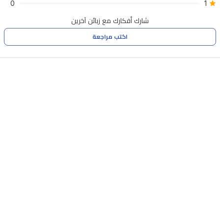
0
1
ويترك
شارك أفكارك مع زبائن آخرين
انطباعاً
اكتب مراجعة
خفيفاً
لا
يُنسى.