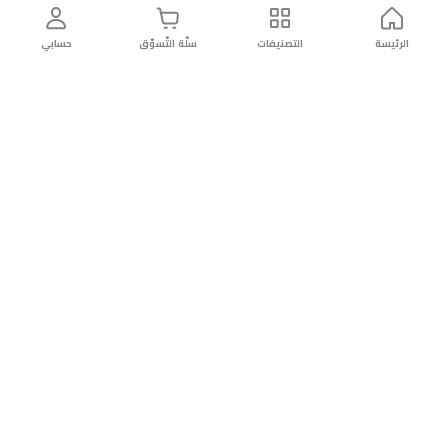
الرئيسة
التصنيفات
سلّة التّسوّق
حسابي
توصيل
سهولة إعادة
تسوق
دائماً
سريع
المنتج
بأمان
موثوقة
عن الريان
عن الريان