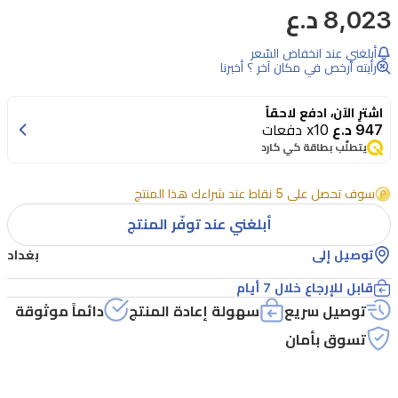
8,023 د.ع
بالجاذبية
الراقية
أبلغني عند انخفاض السّعر
لعطر
رأيته أرخص في مكان آخر ؟ أخبرنا
خشب
اشترِ الآن، ادفع لاحقاً
أبيض
947 د.ع
x10 دفعات
من
يتطلّب بطاقة كي كارد
مجموعة
سوف تحصل على 5 نقاط عند شراءك هذا المنتج
ديلوكس
أبلغني عند توفّر المنتج
من
حميدي.
توصيل إلى
بغداد
يقدم
قابل للإرجاع خلال 7 أيام
هذا
توصيل سريع
سهولة إعادة المنتج
دائماً موثوقة
العطر
تسوق بأمان
المائي
تركيبة