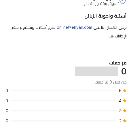
تسوق بثقة وراحة بال
القمة،
مع
أسئلة واجوبة الزبائن
قلب
يرجى الاتصال بنا على
online@elryan.com
لطرح أسئلتك وسنقوم بنشر
من
الإجابات هنا.
الروائح
الخشبية
والزهرية،
مراجعات
وقاعدة
0
دافئة
من اصل 0 مراجعات
وحارة،
0
5
مما
0
4
يجعله
مثالياً
0
3
للاستخدام
0
2
اليومي