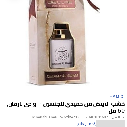
Item
1
HAMIDI
of
خشب الابيض من حميدي للجنسين - او دي بارفان,
1
50 مل
رمز المنتج:
6294015115376-616a8ab346a65b2b2bf4a176
استمتع
(0 مراجعات)