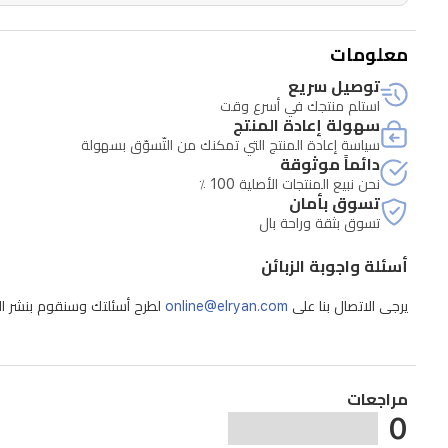
المثالي
للمناسبات
معلومات
الرسمية
توصيل سريع
واليومية.
استلم منتجك في أسرع وقت
سهولة إعادة المنتج
صُممت
سياسة إعادة المنتج التي تمكنك من التّسوّق بسهولة
الساعة
دائماً موثوقة
نحن نبيع المنتجات الأصلية 100 ٪
لتتحمل
تسوق بأمان
رذاذ
تسوق بثقة وراحة بال
الماء
أسئلة واجوبة الزبائن
اليومي
يرجى الاتصال بنا على
online@elryan.com
لطرح أسئلتك وسنقوم بنشر الإج
بفضل
مقاومتها
للماء
بمعيار
مراجعات
0
3ATM،