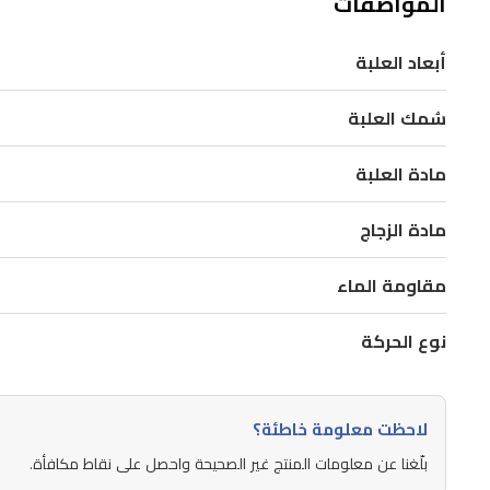
المواصفات
اليابانية
الموثوقة،
أبعاد العلبة
مما
يضمن
سُمك العلبة
الدقة
والمتانة.
مادة العلبة
يكتمل
مادة الزجاج
تصميم
العلبة
مقاومة الماء
الأنيق
بسوار
نوع الحركة
رقيق،
مما
لاحظت معلومة خاطئة؟
يجعلها
بلّغنا عن معلومات المنتج غير الصحيحة واحصل على نقاط مكافأة.
الإكسسوار