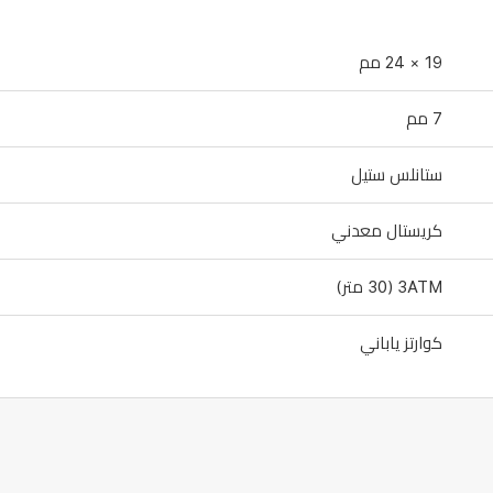
19 × 24 مم
7 مم
ستانلس ستيل
كريستال معدني
3ATM (30 متر)
كوارتز ياباني