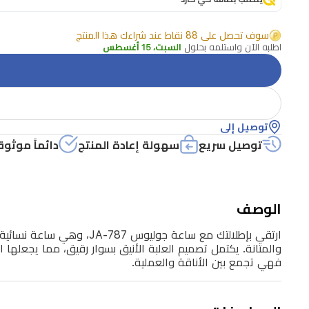
ساعة
نسائية
سوف تحصل على 88 نقاط عند شراءك هذا المنتج
أنيقة
اطلبه الآن واستلمه بحلول
السبت، 15 أغسطس
تتميز
بتصميم
كوري
توصيل إلى
راقٍ.
توصيل سريع
سهولة إعادة المنتج
دائماً موثوق
تجمع
هذه
الساعة
الوصف
بين
الجماليات
ارتقي بإطلالتك مع ساعة ج
العصرية
فهي تجمع بين الأناقة والعملية.
وحركة
الكوارتز