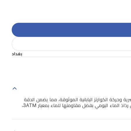
بغداد
لجماليات العصرية وحركة الكوارتز اليابانية الموثوقة، مما يضمن الدقة
والمتانة. يكتمل تصميم العلبة الأنيق بسوار رقيق، مما يجعلها الإكسسوار المثالي للمناسبات الرسمية واليومية. صُممت الساعة لتتحمل رذاذ الماء اليومي بفضل مقاومتها للماء بمعيار 3ATM،