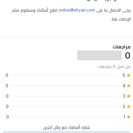
الخاصة.
يرجى الاتصال بنا على
online@elryan.com
لطرح أسئلتك وسنقوم بنشر
الساعة
الإجابات هنا.
مقاومة
للماء
(3
ضغط
مراجعات
0
جوي)،
مما
من اصل 0 مراجعات
يجعلها
0
5
تتحمل
0
4
رذاذ
0
3
الماء
0
2
وغسل
اليدين.
0
1
شارك أفكارك مع زبائن آخرين