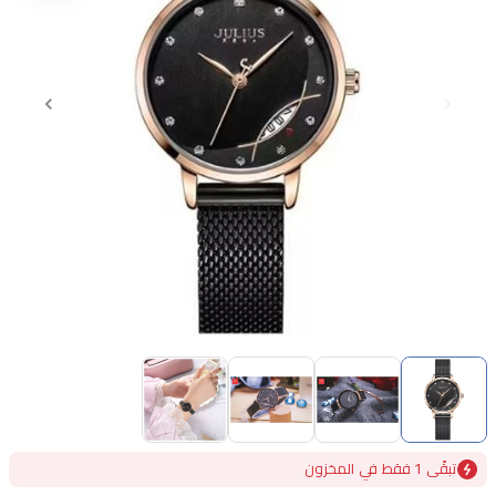
Item
1
of
4
Item
تبقًى 1 فقط في المخزون
1
of