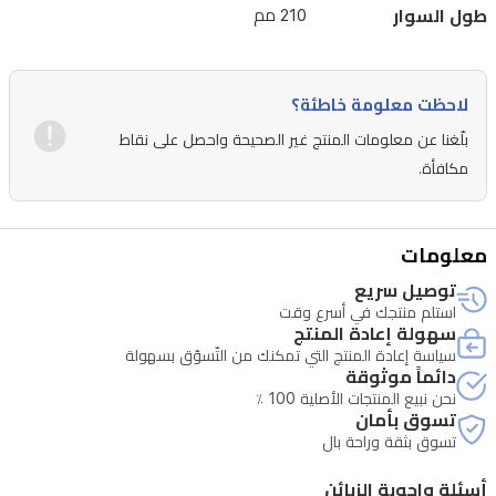
بدقة.
طول السوار
210 مم
بفضل
تصميمها
لاحظت معلومة خاطئة؟
الأنيق
بلّغنا عن معلومات المنتج غير الصحيحة واحصل على نقاط
وتفاصيلها
مكافأة.
المتقنة،
تعد
هذه
معلومات
الساعة
توصيل سريع
خياراً
استلم منتجك في أسرع وقت
سهولة إعادة المنتج
مثالياً
سياسة إعادة المنتج التي تمكنك من التّسوّق بسهولة
دائماً موثوقة
للاستخدام
نحن نبيع المنتجات الأصلية 100 ٪
اليومي
تسوق بأمان
تسوق بثقة وراحة بال
أو
المناسبات
أسئلة واجوبة الزبائن