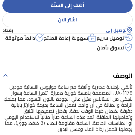
بلمسة
أضف إلى السلّة
كورية
اشتر الآن
مميزة.
تتميز
توصيل إلى
بغداد
توصيل سريع
سهولة إعادة المنتج
دائماً موثوقة
الساعة
تسوق بأمان
بسوار
شبكي
من
الوصف
الستانلس
ستيل
تألقي بإطلالة عصرية وأنيقة مع ساعة جوليوس النسائية موديل
JA-1179، المصممة بلمسة كورية مميزة. تتميز الساعة بسوار
عالي
شبكي من الستانلس ستيل عالي الجودة باللون الأسود، مما يمنحكِ
الجودة
الراحة والمتانة في آن واحد. تعمل الساعة بحركة كوارتز يابانية
دقيقة لضمان ضبط الوقت بدقة. بفضل تصميمها الأنيق
باللون
وتفاصيلها المتقنة، تعد هذه الساعة خياراً مثالياً للاستخدام اليومي
الأسود،
أو المناسبات الخاصة. الساعة مقاومة للماء (3 ضغط جوي)، مما
يجعلها تتحمل رذاذ الماء وغسل اليدين.
مما