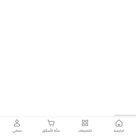
الرئيسة
التصنيفات
سلّة التّسوّق
حسابي