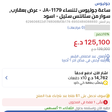
جوليوس
4
ساعة جوليوس للنساء JA-1179 - عرض بعقارب,
سوار من ستانلس ستيل - اسود
رمز المنتج:
6950484066693-629606822d1748068bf3b174
تألقي
(0 مراجعات)
10%
بإطلالة
خصم
125,100 د.ع
عصرية
139,000 د.ع
وأنيقة
أبلغني عند انخفاض السّعر
مع
رأيته أرخص في مكان آخر ؟ أخبرنا
ساعة
جوليوس
اشترِ الآن، ادفع لاحقاً
14,762 د.ع
x10 دفعات
النسائية
يتطلّب بطاقة كي كارد
موديل
JA-
سوف تحصل على 81 نقاط عند شراءك هذا المنتج
1179،
تبقًى 1 فقط في المخزون
المصممة
اطلبه الآن واستلمه بحلول
الثلاثاء، 11 أغسطس