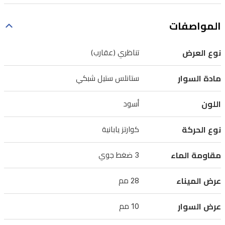
يمنحكِ
الراحة
المواصفات
والمتانة
في
نوع العرض
تناظري (عقارب)
آن
مادة السوار
ستانلس ستيل شبكي
واحد.
تعمل
اللون
أسود
الساعة
بحركة
نوع الحركة
كوارتز يابانية
كوارتز
مقاومة الماء
3 ضغط جوي
يابانية
دقيقة
عرض الميناء
28 مم
لضمان
ضبط
عرض السوار
10 مم
الوقت