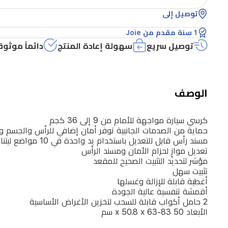
توصيل إلى
1 سنة مقدم من Joie
توصيل سريع
سهولة إعادة المنتج
دائماً موثوق
الوصف
كرسي سيارة مواجهة للأمام من 9 إلى 36 كجم
حماية من الصدمات الجانبية توفر أمان إضافي للرأس والجسم وا
مسند رأس قابل للتعديل باستخدام يد واحدة في 10 مواضع ليتناسب مع ارتفاع الطفل
تعديل موازٍ لحزام الأمان ومسند الرأس
مؤشر لتحديد التثبيت الصحيح للمقعد
تثبيت سهل
أغطية قابلة للإزالة وغسلها
أقمشة تنفسية عالية الجودة
2 حامل أكواب قابلة للسحب لتخزين الأغراض الأساسية
الأبعاد 50 x 50.8 x 63-83 سم