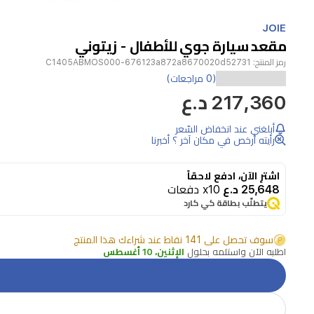
Item
1
JOIE
of
مقعد سيارة جوي للأطفال - زيتوني
1
رمز المنتج:
C1405ABMOS000-676123a872a8670020d52731
(0 مراجعات)
217,360 د.ع
أبلغني عند انخفاض السّعر
رأيته أرخص في مكان آخر ؟ أخبرنا
اشترِ الآن، ادفع لاحقاً
25,648 د.ع
x10 دفعات
يتطلّب بطاقة كي كارد
سوف تحصل على 141 نقاط عند شراءك هذا المنتج
اطلبه الآن واستلمه بحلول
الإثنين، 10 أغسطس