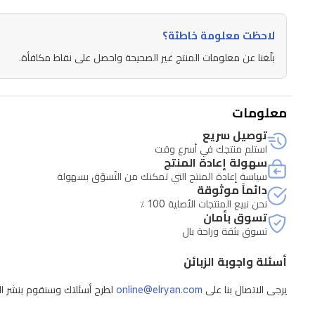
لاحظت معلومة خاطئة؟
بلّغنا عن معلومات المنتج غير الصحيحة واحصل على نقاط مكافأة.
معلومات
توصيل سريع
استلم منتجك في أسرع وقت
سهولة إعادة المنتج
سياسة إعادة المنتج التي تمكنك من التّسوّق بسهولة
دائماً موثوقة
نحن نبيع المنتجات الأصلية 100 ٪
تسوق بأمان
تسوق بثقة وراحة بال
أسئلة واجوبة الزبائن
يرجى الاتصال بنا على
online@elryan.com
لطرح أسئلتك وسنقوم بنشر الإج