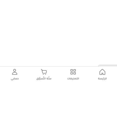
الرئيسة
التصنيفات
سلّة التّسوّق
حسابي