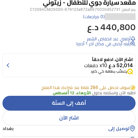
مقعد سيارة جوي للأطفال - زيتوني
3
رمز المنتج:
C1209ACMOS000-676123a872a8670020d52731
(0 مراجعات)
440,800 د.ع
أبلغني عند انخفاض السّعر
رأيته أرخص في مكان آخر ؟ أخبرنا
اشترِ الآن، ادفع لاحقاً
52,014 د.ع
x10 دفعات
يتطلّب بطاقة كي كارد
سوف تحصل على 286 نقاط عند شراءك هذا المنتج
اطلبه الآن واستلمه بحلول
الأربعاء، 12 أغسطس
أضف إلى السلّة
اشتر الآن
توصيل إلى
بغداد