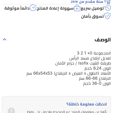
1 سنة مقدم من Joie
توصيل سريع
سهولة إعادة المنتج
دائماً موثوقة
تسوق بأمان
الوصف
المجموعة 0+ 1 2 3
تعديل ارتفاع مسند الرأس
طريقة التثبيت Isofix / حزام الأمان
الوزن 8.24 كجم
الأبعاد (الطول x العرض x الارتفاع) 66x54x53 سم
الارتفاع 66-86 سم
الوزن 0-36 كجم
لاحظت معلومة خاطئة؟
بلّغنا عن معلومات المنتج غير الصحيحة واحصل على نقاط