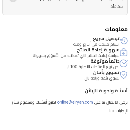
مكافأة.
معلومات
توصيل سريع
استلم منتجك في أسرع وقت
سهولة إعادة المنتج
سياسة إعادة المنتج التي تمكنك من التّسوّق بسهولة
دائماً موثوقة
نحن نبيع المنتجات الأصلية 100 ٪
تسوق بأمان
تسوق بثقة وراحة بال
أسئلة واجوبة الزبائن
يرجى الاتصال بنا على
online@elryan.com
لطرح أسئلتك وسنقوم بنشر
الإجابات هنا.