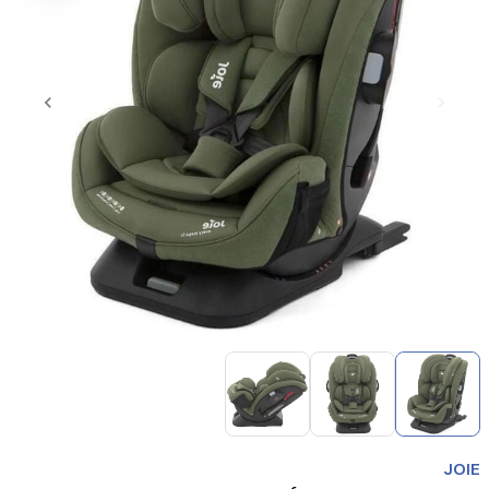
Item
1
of
3
Item
1
JOIE
of